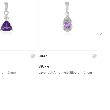
Silber
Silber
39,- €
39,- 
eranhänger
Lavendel-Amethyst-Silberanhänger
Azur-Q