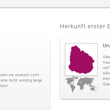
Herkunft erster 
Ur
Obw
Haup
ver
All
wenn sie starkem Licht
int
teine nicht unnötig lange
Quar
tzen