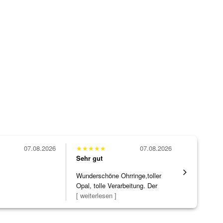
07.08.2026
★
★
★
★
★
07.08.2026
★
★
★
★
★
Sehr gut
Sehr gut
Wunderschöne Ohrringe,toller
Die Ware k
Opal, tolle Verarbeitung. Der
erwartet. 
Steg ist e
[ weiterlesen ]
verpackt.