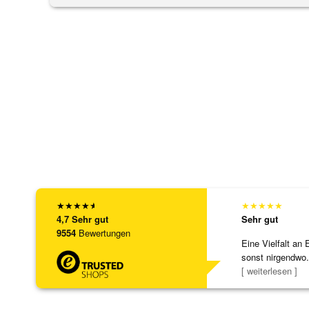
★
★
★
★
★
★
★
★
★
★
4,7
Sehr gut
Sehr gut
9554
Bewertungen
Eine Vielfalt an 
sonst nirgendwo.
zu noc
[ weiterlesen ]