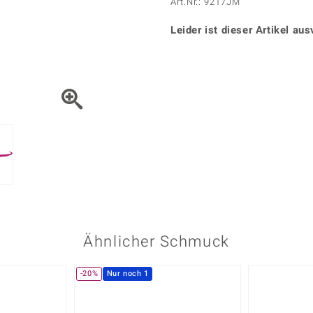
Onyx
Peridot
Art.Nr.: 9217JM
ns
♦ Silberhalsketten
TPC
Rhodolith
Spektro
k
♦ Silberohrringe
Leider ist dieser Artikel aus
Trends & Classics
Türkis
Turmal
♦ Silberanhänger
Vitale Minerale
n
Platinschmuck
Blau
Grün
Ähnlicher Schmuck
-20%
Nur noch 1