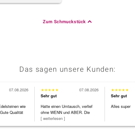
Zum Schmuckstück
Das sagen unsere Kunden:
07.08.2026
★
★
★
★
★
07.08.2026
★
★
★
★
★
Sehr gut
Sehr gut
Edelsteinen wie
Hatte einen Umtausch, verlief
Alles super
Gute Qualität
ohne WENN und ABER. Die
Schmuckstücke h
[ weiterlesen ]