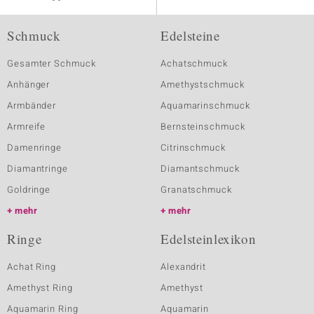
Schmuck
Edelsteine
Gesamter Schmuck
Achatschmuck
Anhänger
Amethystschmuck
Armbänder
Aquamarinschmuck
Armreife
Bernsteinschmuck
Damenringe
Citrinschmuck
Diamantringe
Diamantschmuck
Goldringe
Granatschmuck
mehr
mehr
Ringe
Edelsteinlexikon
Achat Ring
Alexandrit
Amethyst Ring
Amethyst
Aquamarin Ring
Aquamarin