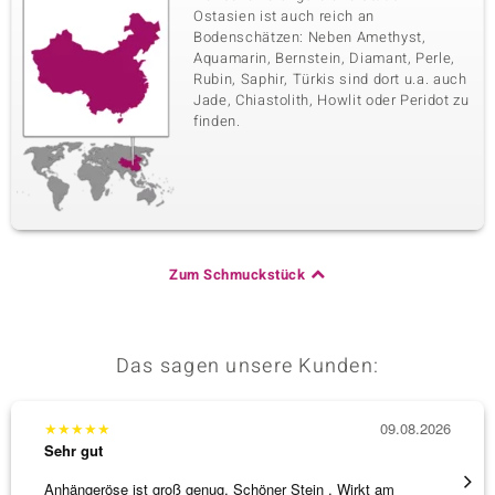
Ostasien ist auch reich an
Bodenschätzen: Neben Amethyst,
Aquamarin, Bernstein, Diamant, Perle,
Rubin, Saphir, Türkis sind dort u.a. auch
Jade, Chiastolith, Howlit oder Peridot zu
finden.
Zum Schmuckstück
Das sagen unsere Kunden:
★
★
★
★
★
09.08.2026
★
★
★
Sehr gut
Sehr g
Anhängeröse ist groß genug. Schöner Stein . Wirkt am
3 x Wa