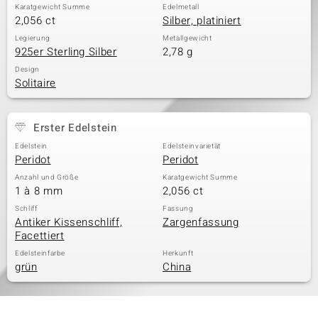
Karatgewicht Summe
Edelmetall
2,056 ct
Silber, platiniert
Legierung
Metallgewicht
& Classics
925er Sterling Silber
2,78 g
Design
Minerale
Solitaire
Erster Edelstein
Edelstein
Edelsteinvarietät
Peridot
Peridot
Anzahl und Größe
Karatgewicht Summe
1 à 8 mm
2,056 ct
Schliff
Fassung
Antiker Kissenschliff,
Zargenfassung
Facettiert
Edelsteinfarbe
Herkunft
grün
China