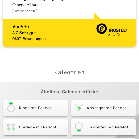
Omegareif wun
falsch
[ weiterlesen ]
[ weite
★
★
★
★
★
4,7
Sehr gut
9607
Bewertungen
Kategorien
Ähnliche Schmuckstücke
Ringe mit Peridot
Anhänger mit Peridot
Ohrringe mit Peridot
Halsketten mit Peridot