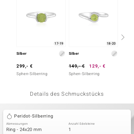
 JUWELO
remonti
uca
17-19
18-20
no Collection
Silber
Silber
Silber
ENTS BY DE MELO
299,- €
149,- €
129,- €
149,-
va
Sphen-Silberring
Sphen-Silberring
Vesuvia
otenier
Details des Schmuckstücks
 1894 Collection
Peridot-Silberring
ana
Abmessungen
Anzahl Edelsteine
Ring - 24x20 mm
1