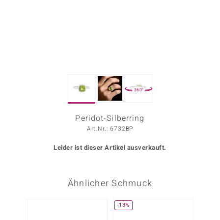
ors Edition
ana
Prince Designs
360°
o
Chic
Peridot-Silberring
Art.Nr.: 6732BP
insell
Leider ist dieser Artikel ausverkauft.
n Vogue
 Show
Ähnlicher Schmuck
o Paraíso
-13%
Classics