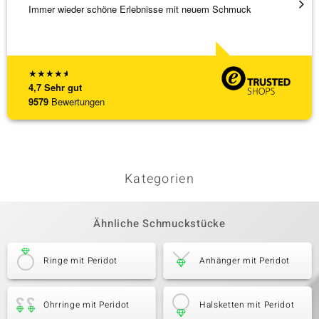
Immer wieder schöne Erlebnisse mit neuem Schmuck
Schöne
★
★
★
★
★
4,7
Sehr gut
9579
Bewertungen
Kategorien
Ähnliche Schmuckstücke
Ringe mit Peridot
Anhänger mit Peridot
Ohrringe mit Peridot
Halsketten mit Peridot