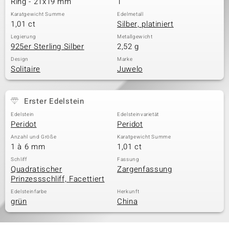
Ring - 21x19 mm
1
Karatgewicht Summe
Edelmetall
1,01 ct
Silber, platiniert
& Classics
Legierung
Metallgewicht
925er Sterling Silber
2,52 g
Minerale
Design
Marke
Solitaire
Juwelo
Erster Edelstein
Edelstein
Edelsteinvarietät
Peridot
Peridot
Anzahl und Größe
Karatgewicht Summe
1 à 6 mm
1,01 ct
Schliff
Fassung
Quadratischer
Zargenfassung
Prinzessschliff, Facettiert
Edelsteinfarbe
Herkunft
grün
China