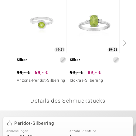
 JUWELO
remonti
uca
no Collection
19-21
19-21
ENTS BY DE MELO
Silber
Silber
Silber
va
99,- €
69,- €
99,- €
89,- €
99,- 
Arizona-Peridot-Silberring
Idokras-Silberring
Idokras
otenier
 1894 Collection
Details des Schmuckstücks
ana
Peridot-Silberring
Abmessungen
Anzahl Edelsteine