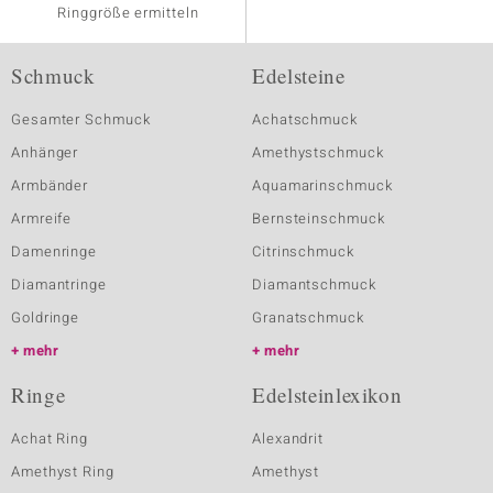
Ringgröße ermitteln
Schmuck
Edelsteine
Gesamter Schmuck
Achatschmuck
Anhänger
Amethystschmuck
Armbänder
Aquamarinschmuck
Armreife
Bernsteinschmuck
Damenringe
Citrinschmuck
Diamantringe
Diamantschmuck
Goldringe
Granatschmuck
mehr
mehr
Ringe
Edelsteinlexikon
Achat Ring
Alexandrit
Amethyst Ring
Amethyst