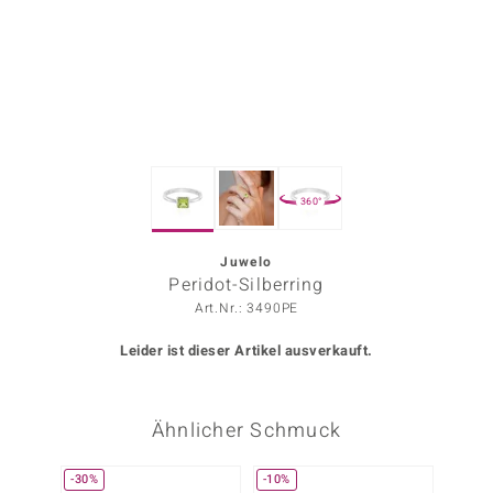
ors Edition
ana
Prince Designs
360°
o
Chic
Juwelo
Peridot-Silberring
insell
Art.Nr.: 3490PE
n Vogue
Leider ist dieser Artikel ausverkauft.
 Show
Ähnlicher Schmuck
o Paraíso
Classics
-30%
-10%