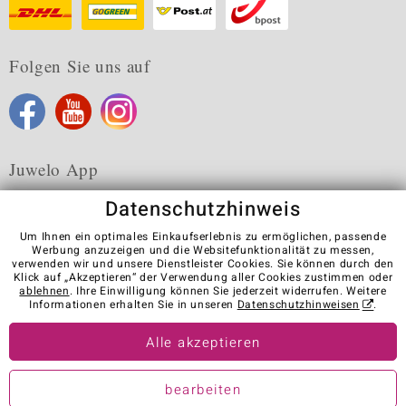
Folgen Sie uns auf
Juwelo App
Datenschutzhinweis
Um Ihnen ein optimales Einkaufserlebnis zu ermöglichen, passende
Werbung anzuzeigen und die Websitefunktionalität zu messen,
verwenden wir und unsere Dienstleister Cookies. Sie können durch den
Karriere
AGB
Datenschutz
Cookies
Impressum
Klick auf „Akzeptieren“ der Verwendung aller Cookies zustimmen oder
Kontakt
Vertrag widerrufen
ablehnen
. Ihre Einwilligung können Sie jederzeit widerrufen. Weitere
Informationen erhalten Sie in unseren
Datenschutzhinweisen
.
Visit our stores in other countries:
Alle akzeptieren
© Juwelo Deutschland GmbH (ein Tochterunternehmen der elumeo
bearbeiten
SE)