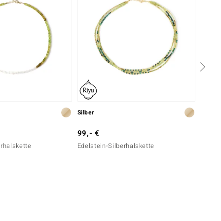
Silber
Silber
99,- €
79,- 
erhalskette
Edelstein-Silberhalskette
Perido