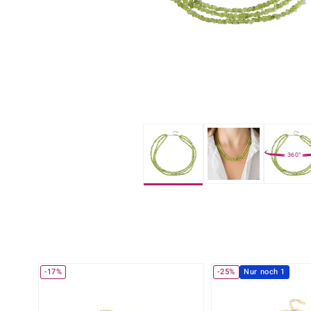
Moldavit
Mondstein
Schmuck-Sets
Aufbau von Schmuck
Florale Desig
Collectors Edition
KM BY JUWELO
Pietersit
Quarz
Herrenringe
Bead Schmuc
Custodana
Mark Tremonti
Tansanit
Topas
Accessoires & Zubehör
Solitär
Dagen
M de Luca
Wohn-Accessoires
Clusterdesig
Edelsteine nach Farbe
Alle Kategorien
Cocktailringe
Rot
Lila
Alle Edelsteine
360°
-17%
-25%
Nur noch 1