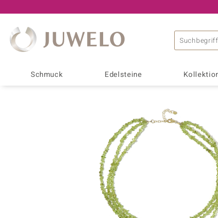
Schmuck
Edelsteine
Kollektio
Schmuckart
Top Edelsteine
Edelsteine A - Z
Allgemeines
Design
Alle Kollektionen
Gesamtes Sortiment
Achat
Diamant
Grundlagen
Smaragd
Tiermotive
Adela Gold
Dallas Prince Design
Ohrringe
Alexandrit
Edelsteinfarben
Schmuck ohne
Adela Silber
de Melo
Beliebte Edelsteine
Armschmuck
Amethyst
Edelsteineffekte
Emaillierter
Amayani
Desert Chic
Ungefasste Edelsteine
Katzenauge
Ketten
Ametrin
Edelsteinschliffe
Kreuzanhänge
Annette Classic
Gavin Linsell
Achat
Alexandrit
Kettenanhänger
Andalusit
Edelsteinfamilien
Verlobungsri
Annette with Love
Gems en Vogue
Aquamarin
Bernstein
Edelsteinketten & Colliers
Apatit
Edelsteine in AAA-Quali
Eternityringe
Bali Barong
Jaipur Show
Diopsid
Feueropal
Ringe
Aquamarin
Schmuckmetalle
Motivschmuc
Chefsache
Joias do Paraíso
Jade
Kunzit
mehr
Damenringe
Schmuckfassungen
Charms
CIRARI
Juwelo Classics