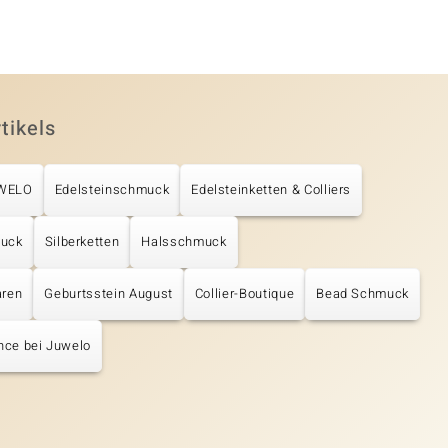
tikels
UWELO
Edelsteinschmuck
Edelsteinketten & Colliers
muck
Silberketten
Halsschmuck
aren
Geburtsstein August
Collier-Boutique
Bead Schmuck
nce bei Juwelo