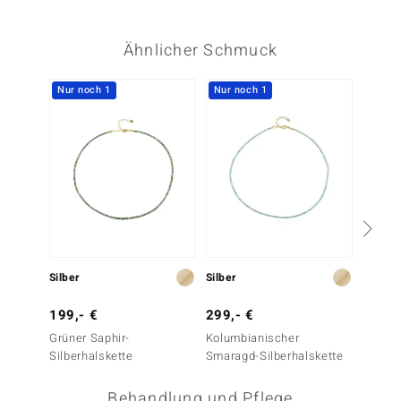
Ähnlicher Schmuck
Nur noch 1
Nur noch 1
Silber
Silber
Silber
199,- €
299,- €
299,-
Grüner Saphir-
Kolumbianischer
Edelst
Silberhalskette
Smaragd-Silberhalskette
Behandlung und Pflege