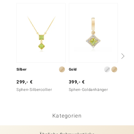
-23%
Silber
Gold
Silber
299,- €
399,- €
299,-
Sphen-Silbercollier
Sphen-Goldanhänger
Sphen-S
Kategorien