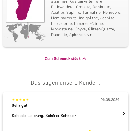
stammen Kostbarkeiten wie
Farbwechsel-Granate, Danburite,
Apatite, Saphire, Turmaline, Heliodore,
Hemimorphite, Indigolithe, Jaspise,
Labradorite, Limonen-Citrine,
Mondsteine, Onyxe, Glitzer-Quarze,
Rubellite, Sphene u.v.m.
Zum Schmuckstück
Das sagen unsere Kunden:
★
★
★
★
★
06.08.2026
★
★
★
Sehr gut
Sehr g
Schnelle Lieferung. Schöner Schmuck
Bin ja