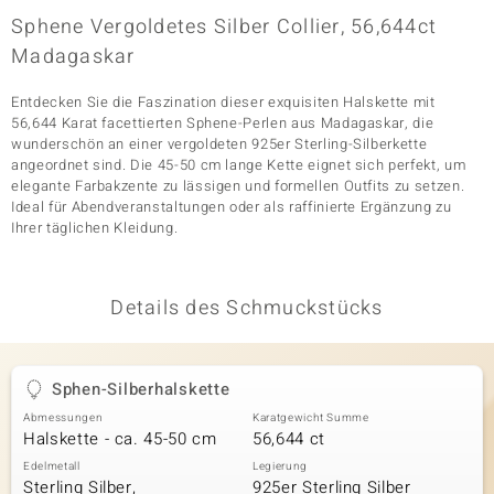
Sphene Vergoldetes Silber Collier, 56,644ct
Madagaskar
& Classics
Entdecken Sie die Faszination dieser exquisiten Halskette mit
Minerale
56,644 Karat facettierten Sphene-Perlen aus Madagaskar, die
wunderschön an einer vergoldeten 925er Sterling-Silberkette
angeordnet sind. Die 45-50 cm lange Kette eignet sich perfekt, um
elegante Farbakzente zu lässigen und formellen Outfits zu setzen.
Ideal für Abendveranstaltungen oder als raffinierte Ergänzung zu
Ihrer täglichen Kleidung.
Details des Schmuckstücks
Sphen-Silberhalskette
Abmessungen
Karatgewicht Summe
Halskette - ca. 45-50 cm
56,644 ct
Edelmetall
Legierung
Sterling Silber,
925er Sterling Silber