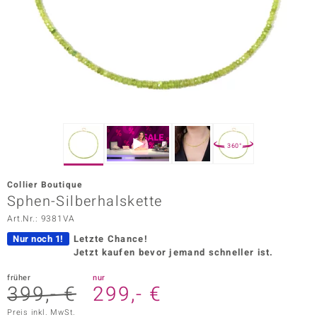
ors Edition
ana
Prince Designs
o
360°
Chic
Collier Boutique
insell
Sphen-Silberhalskette
Art.Nr.: 9381VA
n Vogue
Nur noch 1!
Letzte Chance!
 Show
Jetzt kaufen bevor jemand schneller ist.
o Paraíso
früher
nur
399,- €
299,- €
Classics
Preis inkl. MwSt.