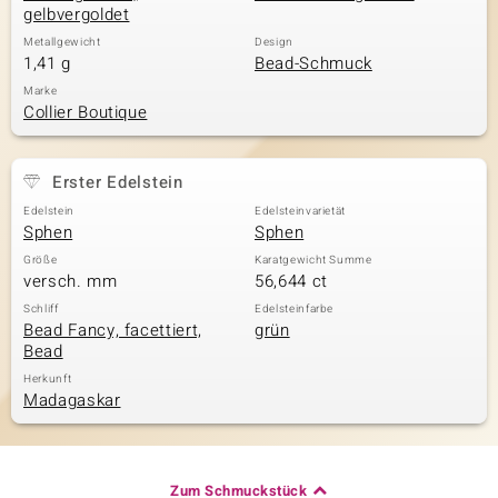
gelbvergoldet
Metallgewicht
Design
1,41 g
Bead-Schmuck
Marke
Collier Boutique
Erster Edelstein
Edelstein
Edelsteinvarietät
Sphen
Sphen
Größe
Karatgewicht Summe
versch. mm
56,644 ct
Schliff
Edelsteinfarbe
Bead Fancy, facettiert,
grün
Bead
Herkunft
Madagaskar
Zum Schmuckstück