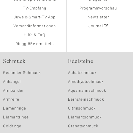
TV-Empfang
Programmvorschau
Juwelo-Smart-TV App
Newsletter
Versandinformationen
Journal
Hilfe & FAQ
Ringgröße ermitteln
Schmuck
Edelsteine
Gesamter Schmuck
Achatschmuck
Anhänger
Amethystschmuck
Armbänder
Aquamarinschmuck
Armreife
Bernsteinschmuck
Damenringe
Citrinschmuck
Diamantringe
Diamantschmuck
Goldringe
Granatschmuck