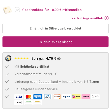
 JUWELO
Geschenkbox für
10,00 €
mitbestellen
remonti
Kettenlänge ermitteln
uca
Erhältlich in
Silber, gelbvergoldet
no Collection
In den Warenkorb
ENTS BY DE MELO
va
4.70
★
★
★
★
★
Sehr gut
/5.00
Mit
Echtheitszertifikat
otenier
Versandkostenfrei ab 99,- €
 1894 Collection
Lieferung nach
Deutschland
innerhalb von 1-3 Tagen
Hauseigener Kundenservice
ana