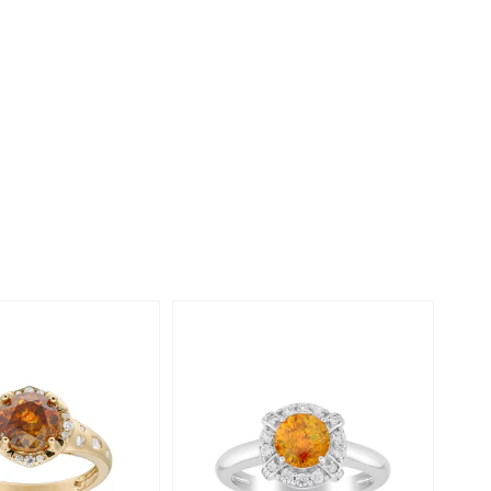
Perle
Ringgröße ermitteln
lith
Spinell
in
Zirkon
Gelb
-11%