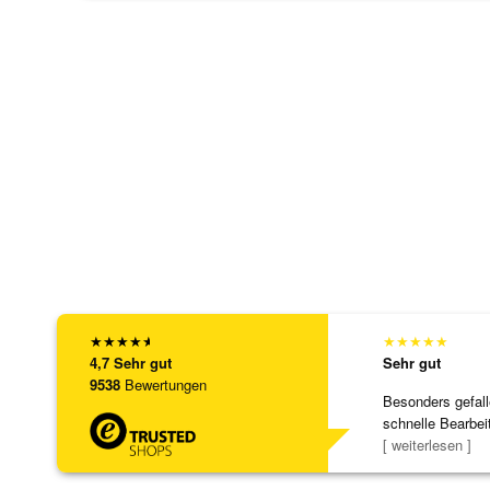
★
★
★
★
★
★
★
★
★
★
4,7
Sehr gut
Sehr gut
9538
Bewertungen
Besonders gefall
schnelle Bearbei
Bearbeitun
[ weiterlesen ]