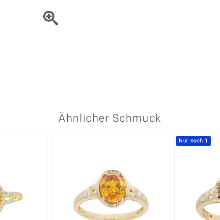
Onyx
Peridot
ns
♦ Silberhalsketten
TPC
Rhodolith
Spektro
k
♦ Silberohrringe
Trends & Classics
Türkis
Turmal
♦ Silberanhänger
Vitale Minerale
n
Platinschmuck
Blau
Grün
Ähnlicher Schmuck
Nur noch 1