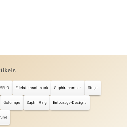
tikels
UWELO
Edelsteinschmuck
Saphirschmuck
Ringe
Goldringe
Saphir Ring
Entourage-Designs
rund