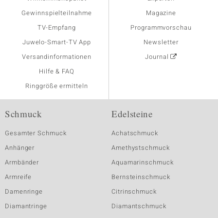
Gewinnspielteilnahme
Magazine
TV-Empfang
Programmvorschau
Juwelo-Smart-TV App
Newsletter
Versandinformationen
Journal
Hilfe & FAQ
Ringgröße ermitteln
Schmuck
Edelsteine
Gesamter Schmuck
Achatschmuck
Anhänger
Amethystschmuck
Armbänder
Aquamarinschmuck
Armreife
Bernsteinschmuck
Damenringe
Citrinschmuck
Diamantringe
Diamantschmuck