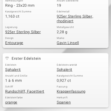
Abmessungen
Anzahl Edelsteine
Ring - 23x20 mm
19
Karatgewicht Summe
Edelmetall
1,163 ct
925er Sterling Silber,
rhodiniert
Legierung
Metallgewicht
925er Sterling Silber
2,28 g
Design
Marke
Entourage
Gavin Linsell
Erster Edelstein
Edelstein
Edelsteinvarietät
Sphalerit
Sphalerit
Anzahl und Größe
Karatgewicht Summe
1 à 6 mm
0,927 ct
Schliff
Fassung
Rundschliff, Facettiert
Krappenfassung
Edelsteinfarbe
Herkunft
orange
Spanien