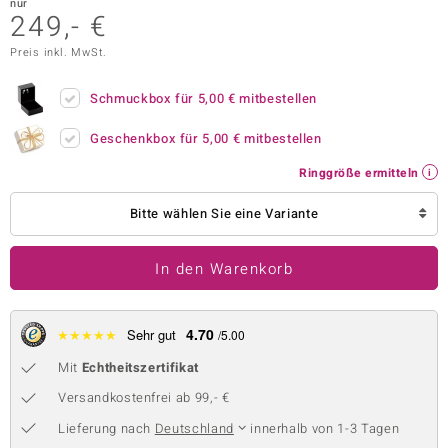
nur
249,- €
 JUWELO
Preis inkl. MwSt.
remonti
Schmuckbox für
5,00 €
mitbestellen
uca
Geschenkbox für
5,00 €
mitbestellen
no Collection
Ringgröße ermitteln
ENTS BY DE MELO
Bitte wählen Sie eine Variante
va
In den Warenkorb
otenier
 1894 Collection
4.70
★
★
★
★
★
Sehr gut
/5.00
Mit
Echtheitszertifikat
ana
Versandkostenfrei ab 99,- €
Lieferung nach
Deutschland
innerhalb von 1-3 Tagen