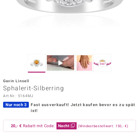
ors Edition
ana
Prince Designs
o
360°
Chic
Gavin Linsell
insell
Sphalerit-Silberring
Art.Nr.: 5164MJ
n Vogue
Nur noch 3
Fast ausverkauft!
Jetzt kaufen bevor es zu spät
 Show
ist!
o Paraíso
20,- €
Rabatt mit Code:
Nacht
(Mindestbestellwert: 150,- €)
Classics