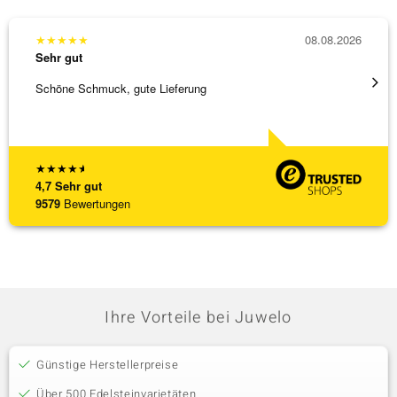
★
★
★
★
★
08.08.2026
★
★
★
Sehr gut
Sehr g
Schöne Schmuck, gute Lieferung
Schnel
★
★
★
★
★
4,7
Sehr gut
9579
Bewertungen
Ihre Vorteile bei Juwelo
Günstige Herstellerpreise
Über 500 Edelsteinvarietäten