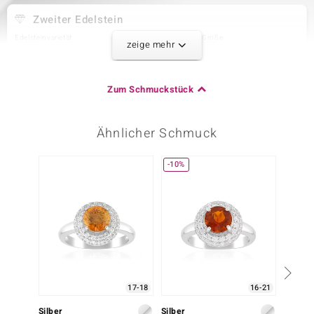
Zweiter Edelstein
Edelsteinvarietät
Anzahl und Größe
zeige mehr
Zirkon
10 à 1,5 mm
Karatgewicht Summe
Schliff
0,187 ct
Rundschliff
Zum Schmuckstück
Fassung
Herkunft
Krappenfassung
Tansania
Ähnlicher Schmuck
Dritter Edelstein
-10%
Edelsteinvarietät
Anzahl und Größe
Zirkon
8 à 1 mm
Karatgewicht Summe
Schliff
0,049 ct
Rundschliff
Fassung
Herkunft
Krappenfassung
Tansania
17-18
16-21
Silber
Silber
Silber