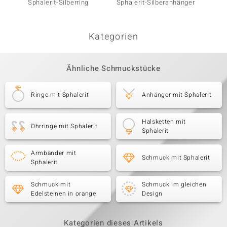
Sphalerit-Silberring
Sphalerit-Silberanhänger
Sphaler
Melo E
Kategorien
Ähnliche Schmuckstücke
Ringe mit Sphalerit
Anhänger mit Sphalerit
Halsketten mit
Ohrringe mit Sphalerit
Sphalerit
Armbänder mit
Schmuck mit Sphalerit
Sphalerit
Schmuck mit
Schmuck im gleichen
Edelsteinen in orange
Design
Kategorien dieses Artikels