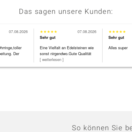
Das sagen unsere Kunden:
07.08.2026
★
★
★
★
★
07.08.2026
★
★
★
★
★
Sehr gut
Sehr gut
ringe,toller
Eine Vielfalt an Edelsteinen wie
Alles super
beitung. Der
sonst nirgendwo.Gute Qualität
zu noc
[ weiterlesen ]
So können Sie be