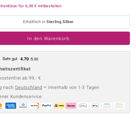
Perle
Ringgröße ermitteln
chenkbox für
6,00 €
mitbestellen
lith
Spinell
in
Zirkon
Erhältlich in
Sterling Silber
In den Warenkorb
Gelb
Sehr gut
4.70
/5.00
heitszertifikat
ostenfrei ab 99,- €
ng nach
Deutschland
innerhalb von 1-3 Tagen
ener Kundenservice