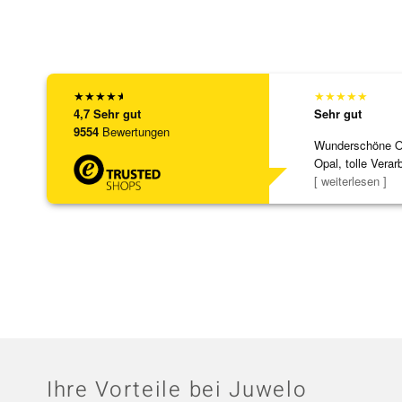
★
★
★
★
★
★
★
★
★
★
4,7
Sehr gut
Sehr gut
9554
Bewertungen
Wunderschöne Ohr
Opal, tolle Verar
Steg ist e
[ weiterlesen ]
Ihre Vorteile bei Juwelo