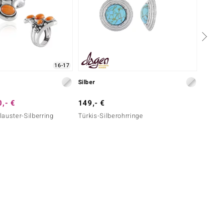
16-17
Silber
Silber
,- €
149,- €
299,-
auster-Silberring
Türkis-Silberohrringe
Karneo