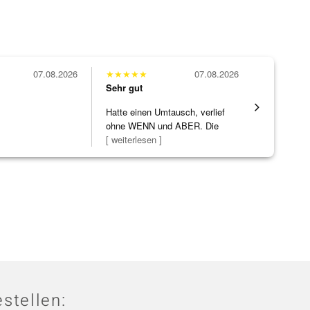
07.08.2026
★
★
★
★
★
07.08.2026
★
★
★
★
★
Sehr gut
Sehr gut
Hatte einen Umtausch, verlief
Die Ware k
ohne WENN und ABER. Die
erwartet. 
Schmuckstücke h
[ weiterlesen ]
verpackt.
stellen: