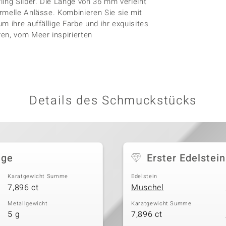
ling Silber. Die Länge von 36 mm verleiht
rmelle Anlässe. Kombinieren Sie sie mit
m ihre auffällige Farbe und ihr exquisites
en, vom Meer inspirierten
Details des Schmuckstücks
nge
Erster Edelstein
Karatgewicht Summe
Edelstein
7,896 ct
Muschel
Metallgewicht
Karatgewicht Summe
5 g
7,896 ct