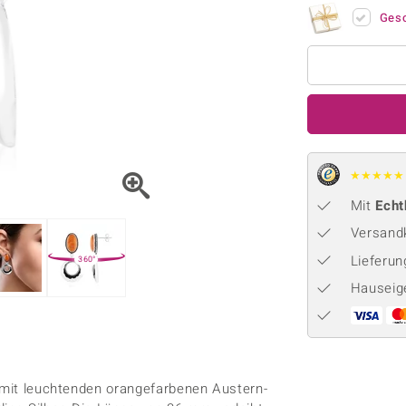
Onyx
Peridot
ns
♦ Silberhalsketten
TPC
Ges
Rhodolith
Spektro
k
♦ Silberohrringe
Trends & Classics
Türkis
Turmal
♦ Silberanhänger
Vitale Minerale
n
Platinschmuck
Blau
Grün
★
★
★
★
★
Mit
Echt
Versandk
Lieferu
360°
Hauseig
e mit leuchtenden orangefarbenen Austern-