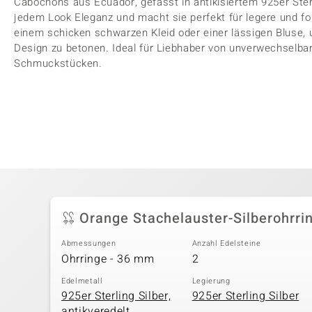
Cabochons aus Ecuador, gefasst in antikisiertem 925er Ster
jedem Look Eleganz und macht sie perfekt für legere und fo
einem schicken schwarzen Kleid oder einer lässigen Bluse, u
Design zu betonen. Ideal für Liebhaber von unverwechselbar
Schmuckstücken.
Orange Stachelauster-Silberohrri
Abmessungen
Anzahl Edelsteine
Ohrringe - 36 mm
2
Edelmetall
Legierung
925er Sterling Silber,
925er Sterling Silber
antikveredelt