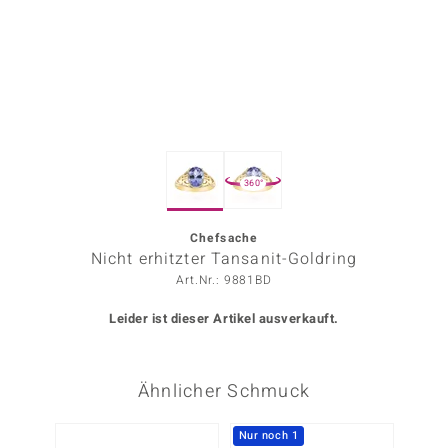
ors Edition
ana
Prince Designs
360°
o
Chic
Chefsache
Nicht erhitzter Tansanit-Goldring
insell
Art.Nr.: 9881BD
n Vogue
Leider ist dieser Artikel ausverkauft.
 Show
Ähnlicher Schmuck
o Paraíso
Classics
Nur noch 1
-13%