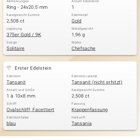
Abmessungen
Anzahl Edelsteine
Ring - 24x20.5 mm
1
Karatgewicht Summe
Edelmetall
2,508 ct
Gold
& Classics
Legierung
Metallgewicht
375er Gold / 9K
1,96 g
Minerale
Design
Marke
Solitaire
Chefsache
Erster Edelstein
Edelstein
Edelsteinvarietät
Tansanit
Tansanit (nicht erhitzt)
Anzahl und Größe
Karatgewicht Summe
1 à 10x8 mm
2,508 ct
Schliff
Fassung
Ovalschliff, Facettiert
Krappenfassung
Edelsteinfarbe
Herkunft
blau
Tansania