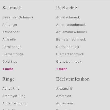
Schmuck
Edelsteine
Gesamter Schmuck
Achatschmuck
Anhänger
Amethystschmuck
Armbänder
Aquamarinschmuck
Armreife
Bernsteinschmuck
Damenringe
Citrinschmuck
Diamantringe
Diamantschmuck
Goldringe
Granatschmuck
mehr
mehr
Ringe
Edelsteinlexikon
Achat Ring
Alexandrit
Amethyst Ring
Amethyst
Aquamarin Ring
Aquamarin