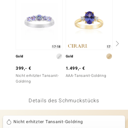
 JUWELO
remonti
uca
no Collection
17-18
17
ENTS BY DE MELO
Gold
Gold
Gold
va
399,- €
1.499,- €
1.499
Nicht erhitzter Tansanit-
AAA-Tansanit-Goldring
AAA-Ta
otenier
Goldring
 1894 Collection
Details des Schmuckstücks
ana
Nicht erhitzter Tansanit-Goldring