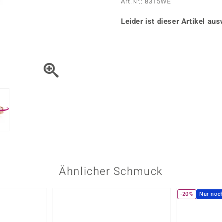
Onyx
Peridot
Art.Nr.: 8315WE
ns
♦ Silberhalsketten
TPC
Rhodolith
Spektro
k
♦ Silberohrringe
Leider ist dieser Artikel aus
Trends & Classics
Türkis
Turmal
♦ Silberanhänger
Vitale Minerale
n
Platinschmuck
Blau
Grün
Ähnlicher Schmuck
-20%
Nur noc