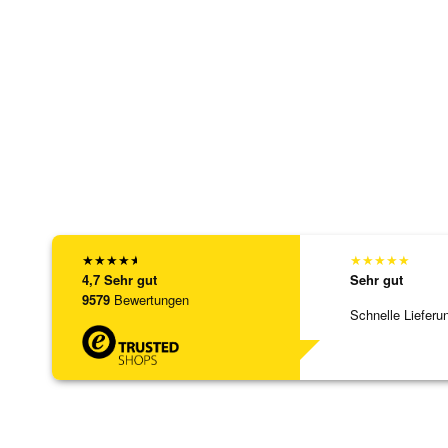
★
★
★
★
★
★
★
★
★
★
4,7
Sehr gut
Sehr gut
9579
Bewertungen
Schnelle Lieferu