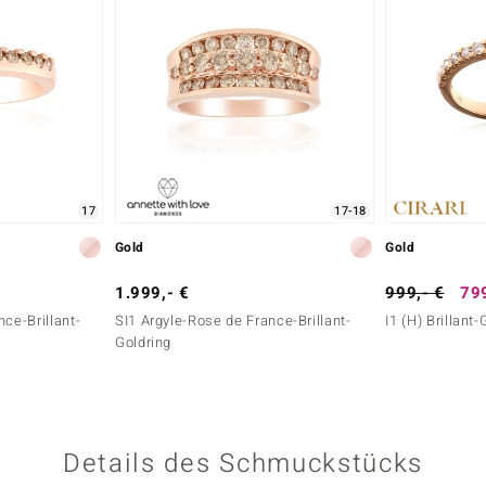
17
17-18
Gold
Gold
1.999,- €
999,- €
799
ce-Brillant-
SI1 Argyle-Rose de France-Brillant-
I1 (H) Brillant-
Goldring
Details des Schmuckstücks