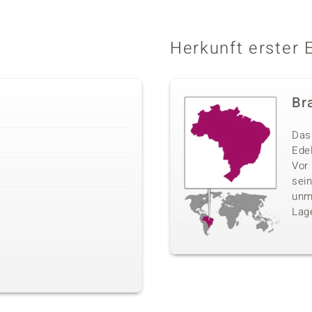
Herkunft erster 
Bra
Das 
Edel
Vor
sei
unm
Lag