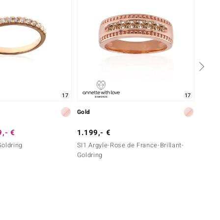
17
17
Gold
Gold
,- €
1.199,- €
1.799
Goldring
SI1 Argyle-Rose de France-Brillant-
SI1 Ar
Goldring
Goldri