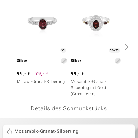
 JUWELO
remonti
uca
no Collection
21
16-21
ENTS BY DE MELO
Silber
Silber
Silber
va
99,- €
79,- €
99,- €
39,- 
Malawi-Granat-Silberring
Mosambik-Granat-
Mosamb
otenier
Silberring mit Gold
Silberr
(Granulieren)
 1894 Collection
Details des Schmuckstücks
ana
Mosambik-Granat-Silberring