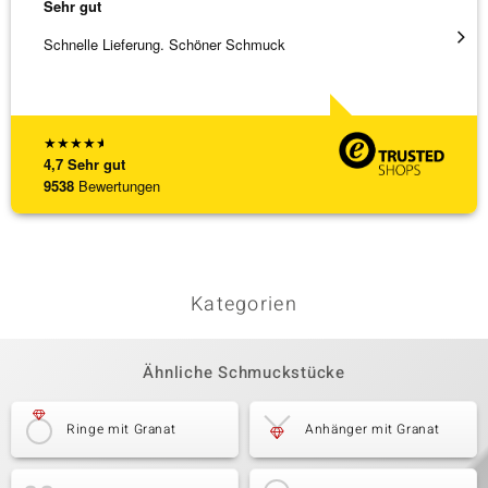
Sehr gut
Sehr g
Schnelle Lieferung. Schöner Schmuck
Top Qu
★
★
★
★
★
4,7
Sehr gut
9538
Bewertungen
Kategorien
Ähnliche Schmuckstücke
Ringe mit Granat
Anhänger mit Granat