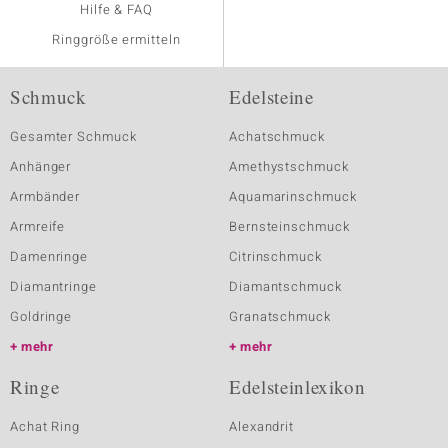
Hilfe & FAQ
Ringgröße ermitteln
Schmuck
Edelsteine
Gesamter Schmuck
Achatschmuck
Anhänger
Amethystschmuck
Armbänder
Aquamarinschmuck
Armreife
Bernsteinschmuck
Damenringe
Citrinschmuck
Diamantringe
Diamantschmuck
Goldringe
Granatschmuck
mehr
mehr
Ringe
Edelsteinlexikon
Achat Ring
Alexandrit