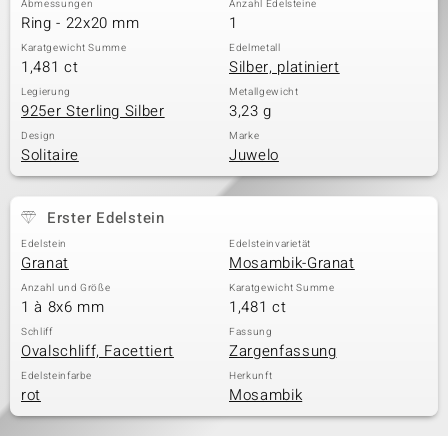
Abmessungen
Anzahl Edelsteine
Ring - 22x20 mm
1
Karatgewicht Summe
Edelmetall
1,481 ct
Silber, platiniert
& Classics
Legierung
Metallgewicht
925er Sterling Silber
3,23 g
Minerale
Design
Marke
Solitaire
Juwelo
Erster Edelstein
Edelstein
Edelsteinvarietät
Granat
Mosambik-Granat
Anzahl und Größe
Karatgewicht Summe
1 à 8x6 mm
1,481 ct
Schliff
Fassung
Ovalschliff, Facettiert
Zargenfassung
Edelsteinfarbe
Herkunft
rot
Mosambik