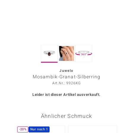
ors Edition
ana
Prince Designs
360°
o
Chic
Juwelo
Mosambik-Granat-Silberring
insell
Art.Nr.: 9926KG
n Vogue
Leider ist dieser Artikel ausverkauft.
 Show
Ähnlicher Schmuck
o Paraíso
Classics
-20%
Nur noch 1