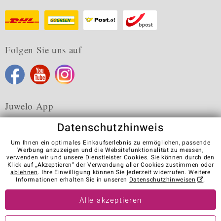
Folgen Sie uns auf
Juwelo App
Datenschutzhinweis
Um Ihnen ein optimales Einkaufserlebnis zu ermöglichen, passende
Werbung anzuzeigen und die Websitefunktionalität zu messen,
verwenden wir und unsere Dienstleister Cookies. Sie können durch den
Karriere
AGB
Datenschutz
Cookies
Impressum
Klick auf „Akzeptieren“ der Verwendung aller Cookies zustimmen oder
Kontakt
Vertrag widerrufen
ablehnen
. Ihre Einwilligung können Sie jederzeit widerrufen. Weitere
Informationen erhalten Sie in unseren
Datenschutzhinweisen
.
Visit our stores in other countries:
Alle akzeptieren