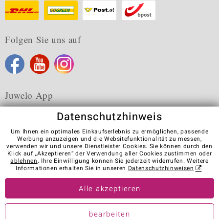
Folgen Sie uns auf
Juwelo App
Datenschutzhinweis
Um Ihnen ein optimales Einkaufserlebnis zu ermöglichen, passende
Werbung anzuzeigen und die Websitefunktionalität zu messen,
verwenden wir und unsere Dienstleister Cookies. Sie können durch den
Karriere
AGB
Datenschutz
Cookies
Impressum
Klick auf „Akzeptieren“ der Verwendung aller Cookies zustimmen oder
Kontakt
Vertrag widerrufen
ablehnen
. Ihre Einwilligung können Sie jederzeit widerrufen. Weitere
Informationen erhalten Sie in unseren
Datenschutzhinweisen
.
Visit our stores in other countries:
Alle akzeptieren
© Juwelo Deutschland GmbH (ein Tochterunternehmen der elumeo
bearbeiten