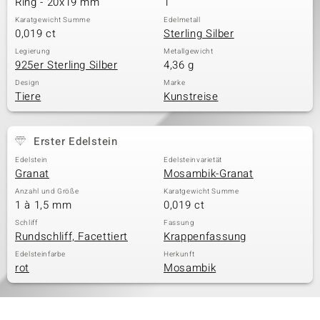
Ring - 20x19 mm
1
Karatgewicht Summe
Edelmetall
0,019 ct
Sterling Silber
& Classics
Legierung
Metallgewicht
925er Sterling Silber
4,36 g
Minerale
Design
Marke
Tiere
Kunstreise
Erster Edelstein
Edelstein
Edelsteinvarietät
Granat
Mosambik-Granat
Anzahl und Größe
Karatgewicht Summe
1 à 1,5 mm
0,019 ct
Schliff
Fassung
Rundschliff, Facettiert
Krappenfassung
Edelsteinfarbe
Herkunft
rot
Mosambik