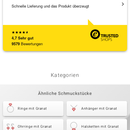
Schnelle Lieferung und das Produkt überzeugt
Immer 
★
★
★
★
★
4,7
Sehr gut
9579
Bewertungen
Kategorien
Ähnliche Schmuckstücke
Ringe mit Granat
Anhänger mit Granat
Ohrringe mit Granat
Halsketten mit Granat