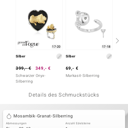
 JUWELO
remonti
uca
no Collection
17-20
17-18
ENTS BY DE MELO
Silber
Silber
Silber
va
399,- €
349,- €
69,- €
29,- 
Schwarzer Onyx-
Markasit-Silberring
Weißer
otenier
Silberring
 1894 Collection
Details des Schmuckstücks
ana
Mosambik-Granat-Silberring
Abmessungen
Anzahl Edelsteine