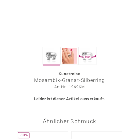
ors Edition
ana
Prince Designs
360°
o
Chic
Kunstreise
Mosambik-Granat-Silberring
insell
Art.Nr.: 1969KM
n Vogue
Leider ist dieser Artikel ausverkauft.
 Show
Ähnlicher Schmuck
o Paraíso
Classics
-13%