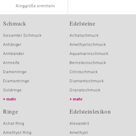
Ringgröße ermitteln
Schmuck
Edelsteine
Gesamter Schmuck
Achatschmuck
Anhänger
Amethystschmuck
Armbänder
Aquamarinschmuck
Armreife
Bernsteinschmuck
Damenringe
Citrinschmuck
Diamantringe
Diamantschmuck
Goldringe
Granatschmuck
mehr
mehr
Ringe
Edelsteinlexikon
Achat Ring
Alexandrit
Amethyst Ring
Amethyst