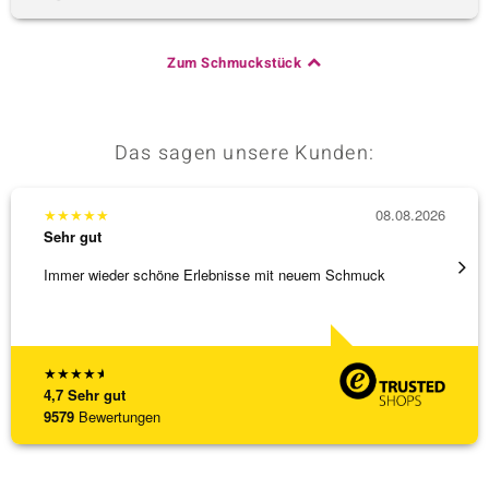
Zum Schmuckstück
Das sagen unsere Kunden:
★
★
★
★
★
08.08.2026
★
★
★
Sehr gut
Sehr g
Immer wieder schöne Erlebnisse mit neuem Schmuck
Schöne
★
★
★
★
★
4,7
Sehr gut
9579
Bewertungen