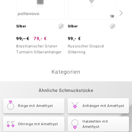
18
Silber
Silber
Silber
99,- €
79,- €
99,- €
149,-
Brasilianischer Grüner
Russischer Diopsid-
Sibiri
Turmalin-Silberanhänger
Silberring
Silberr
Essenc
Kategorien
Ähnliche Schmuckstücke
Ringe mit Amethyst
Anhänger mit Amethyst
Halsketten mit
Ohrringe mit Amethyst
Amethyst