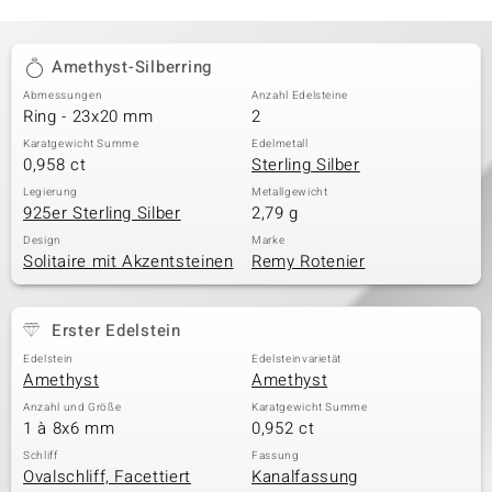
Amethyst-Silberring
Abmessungen
Anzahl Edelsteine
Ring - 23x20 mm
2
Karatgewicht Summe
Edelmetall
0,958 ct
Sterling Silber
Legierung
Metallgewicht
925er Sterling Silber
2,79 g
Design
Marke
Solitaire mit Akzentsteinen
Remy Rotenier
Erster Edelstein
Edelstein
Edelsteinvarietät
Amethyst
Amethyst
Anzahl und Größe
Karatgewicht Summe
1 à 8x6 mm
0,952 ct
Schliff
Fassung
Ovalschliff, Facettiert
Kanalfassung