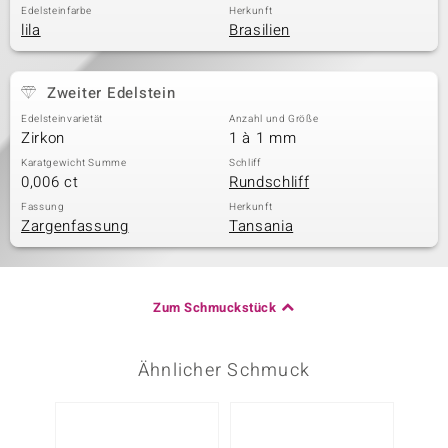
Edelsteinfarbe
Herkunft
lila
Brasilien
Zweiter Edelstein
Edelsteinvarietät
Anzahl und Größe
Zirkon
1 à 1 mm
Karatgewicht Summe
Schliff
0,006 ct
Rundschliff
Fassung
Herkunft
Zargenfassung
Tansania
Zum Schmuckstück
Ähnlicher Schmuck