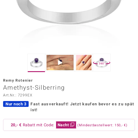
ors Edition
ana
Prince Designs
o
360°
Chic
Remy Rotenier
insell
Amethyst-Silberring
Art.Nr.: 7299EX
n Vogue
Nur noch 3
Fast ausverkauft!
Jetzt kaufen bevor es zu spät
 Show
ist!
o Paraíso
20,- €
Rabatt mit Code:
Nacht
(Mindestbestellwert: 150,- €)
Classics