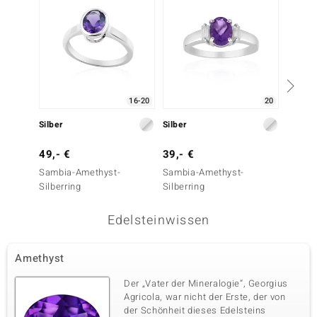
16-20
20
Silber
Silber
Silber
49,- €
39,- €
99,- 
Sambia-Amethyst-
Sambia-Amethyst-
Tansani
Silberring
Silberring
Edelsteinwissen
Amethyst
Der „Vater der Mineralogie“, Georgius
Agricola, war nicht der Erste, der von
der Schönheit dieses Edelsteins