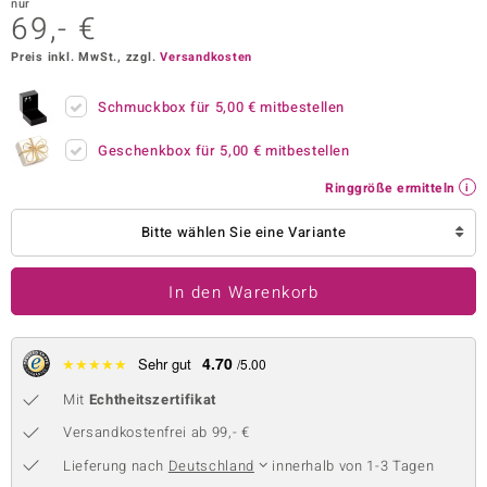
nur
69,- €
 JUWELO
Preis inkl. MwSt., zzgl.
Versandkosten
remonti
Schmuckbox für
5,00 €
mitbestellen
uca
Geschenkbox für
5,00 €
mitbestellen
no Collection
Ringgröße ermitteln
ENTS BY DE MELO
Bitte wählen Sie eine Variante
va
In den Warenkorb
otenier
 1894 Collection
4.70
★
★
★
★
★
Sehr gut
/5.00
Mit
Echtheitszertifikat
ana
Versandkostenfrei ab 99,- €
Lieferung nach
Deutschland
innerhalb von 1-3 Tagen