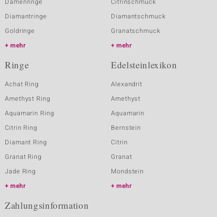
Damenringe
Citrinschmuck
Diamantringe
Diamantschmuck
Goldringe
Granatschmuck
mehr
mehr
Ringe
Edelsteinlexikon
Achat Ring
Alexandrit
Amethyst Ring
Amethyst
Aquamarin Ring
Aquamarin
Citrin Ring
Bernstein
Diamant Ring
Citrin
Granat Ring
Granat
Jade Ring
Mondstein
mehr
mehr
Zahlungsinformation