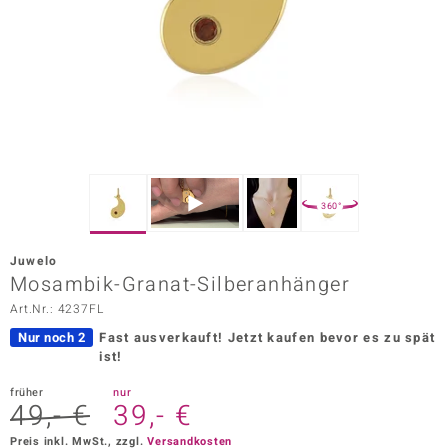
ors Edition
ana
Prince Designs
o
360°
Chic
Juwelo
insell
Mosambik-Granat-Silberanhänger
Art.Nr.: 4237FL
n Vogue
Nur noch 2
Fast ausverkauft!
Jetzt kaufen bevor es zu spät
 Show
ist!
o Paraíso
früher
nur
49,- €
39,- €
Classics
Preis inkl. MwSt., zzgl.
Versandkosten