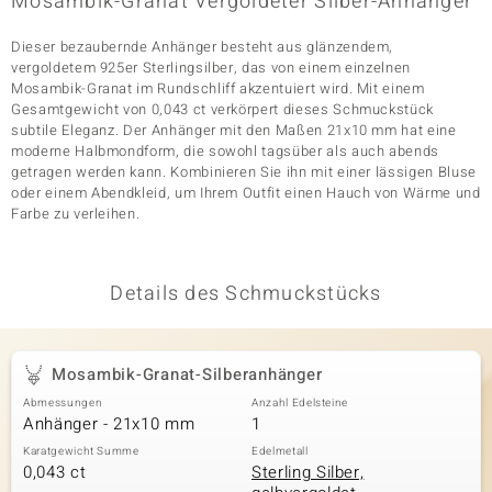
Mosambik-Granat Vergoldeter Silber-Anhänger
Dieser bezaubernde Anhänger besteht aus glänzendem,
vergoldetem 925er Sterlingsilber, das von einem einzelnen
& Classics
Mosambik-Granat im Rundschliff akzentuiert wird. Mit einem
Gesamtgewicht von 0,043 ct verkörpert dieses Schmuckstück
Minerale
subtile Eleganz. Der Anhänger mit den Maßen 21x10 mm hat eine
moderne Halbmondform, die sowohl tagsüber als auch abends
getragen werden kann. Kombinieren Sie ihn mit einer lässigen Bluse
oder einem Abendkleid, um Ihrem Outfit einen Hauch von Wärme und
Farbe zu verleihen.
Details des Schmuckstücks
Mosambik-Granat-Silberanhänger
Abmessungen
Anzahl Edelsteine
Anhänger - 21x10 mm
1
Karatgewicht Summe
Edelmetall
0,043 ct
Sterling Silber,