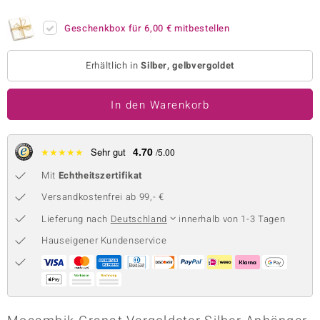
 JUWELO
Geschenkbox für
6,00 €
mitbestellen
remonti
Erhältlich in
Silber, gelbvergoldet
uca
In den Warenkorb
no Collection
ENTS BY DE MELO
4.70
★
★
★
★
★
Sehr gut
/5.00
va
Mit
Echtheitszertifikat
otenier
Versandkostenfrei ab 99,- €
Lieferung nach
Deutschland
innerhalb von 1-3 Tagen
 1894 Collection
Hauseigener Kundenservice
ana