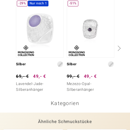
-29%
Nur noch 1
-51%
Silber
Silber
Silber
69,- €
49,- €
99,- €
49,- €
99,- 
Lavendel-Jade-
Mezezo-Opal-
Roter 
Silberanhänger
Silberanhänger
Silber
Kategorien
Ähnliche Schmuckstücke