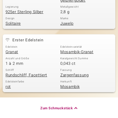
gelbvergoldet
Legierung
Metallgewicht
925er Sterling Silber
2,8 g
Design
Marke
Solitaire
Juwelo
Erster Edelstein
Edelstein
Edelsteinvarietät
Granat
Mosambik-Granat
Anzahl und Größe
Karatgewicht Summe
1 à 2 mm
0,043 ct
Schliff
Fassung
Rundschliff, Facettiert
Zargenfassung
Edelsteinfarbe
Herkunft
rot
Mosambik
Zum Schmuckstück