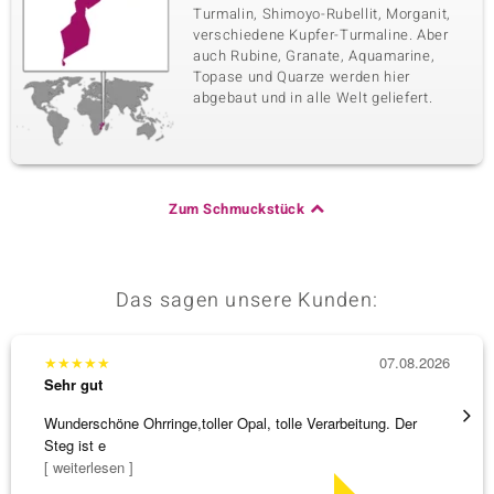
Turmalin, Shimoyo-Rubellit, Morganit,
verschiedene Kupfer-Turmaline. Aber
auch Rubine, Granate, Aquamarine,
Topase und Quarze werden hier
abgebaut und in alle Welt geliefert.
Zum Schmuckstück
Das sagen unsere Kunden:
★
★
★
★
★
07.08.2026
★
★
★
Sehr gut
Sehr g
Wunderschöne Ohrringe,toller Opal, tolle Verarbeitung. Der
Hatte 
Steg ist e
Schmu
[ weiterlesen ]
[ weite