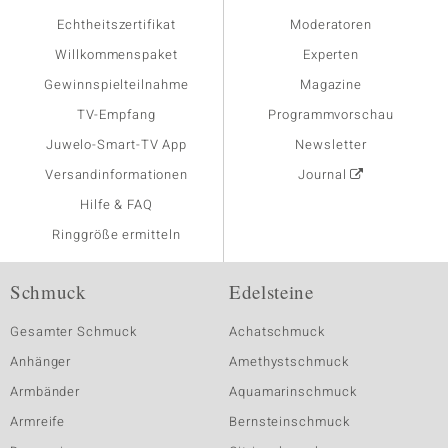
Echtheitszertifikat
Moderatoren
Willkommenspaket
Experten
Gewinnspielteilnahme
Magazine
TV-Empfang
Programmvorschau
Juwelo-Smart-TV App
Newsletter
Versandinformationen
Journal
Hilfe & FAQ
Ringgröße ermitteln
Schmuck
Edelsteine
Gesamter Schmuck
Achatschmuck
Anhänger
Amethystschmuck
Armbänder
Aquamarinschmuck
Armreife
Bernsteinschmuck