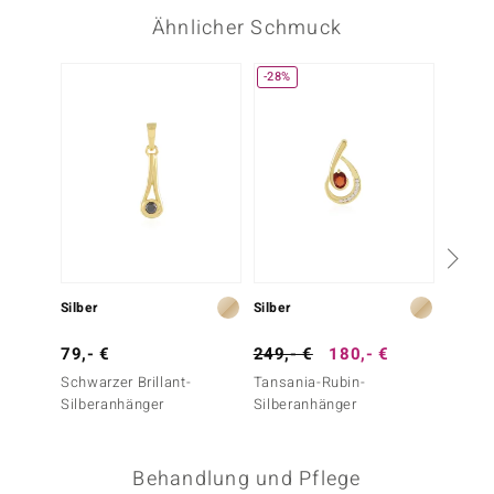
Ähnlicher Schmuck
-28%
Silber
Silber
Gold
79,- €
249,- €
180,- €
399,-
Schwarzer Brillant-
Tansania-Rubin-
Oregon
Silberanhänger
Silberanhänger
Goldan
Behandlung und Pflege