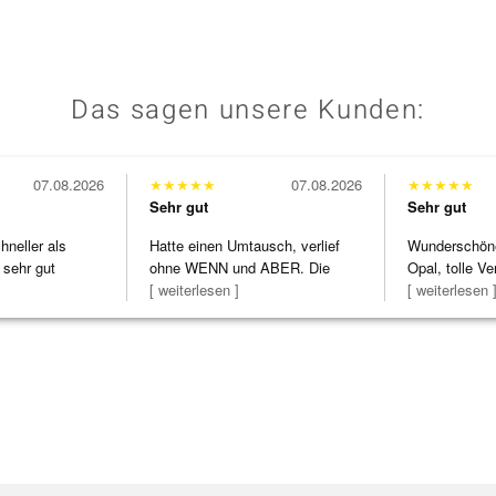
Das sagen unsere Kunden:
07.08.2026
★
★
★
★
★
07.08.2026
★
★
★
★
★
Sehr gut
Sehr gut
neller als
Hatte einen Umtausch, verlief
Wunderschöne 
 sehr gut
ohne WENN und ABER. Die
Opal, tolle Ve
Schmuckstücke h
[ weiterlesen ]
Steg ist e
[ weiterlesen 