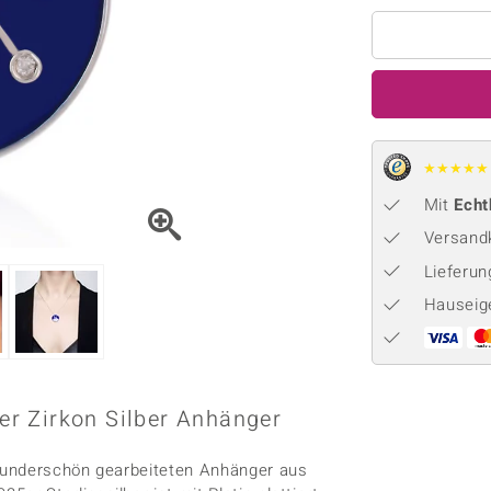
Onyx
Peridot
ns
♦ Silberhalsketten
TPC
Rhodolith
Spektro
k
♦ Silberohrringe
Trends & Classics
Türkis
Turmal
♦ Silberanhänger
Vitale Minerale
n
Platinschmuck
Blau
Grün
★
★
★
★
★
Mit
Echt
Versandk
Lieferu
Hauseig
r Zirkon Silber Anhänger
wunderschön gearbeiteten Anhänger aus