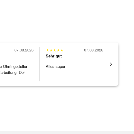
07.08.2026
★
★
★
★
★
07.08.2026
★
★
★
★
★
Sehr gut
Sehr gut
Ohrringe,toller
Alles super
Eine Vielf
rarbeitung. Der
sonst nirg
]
zu noc
[ weiterles