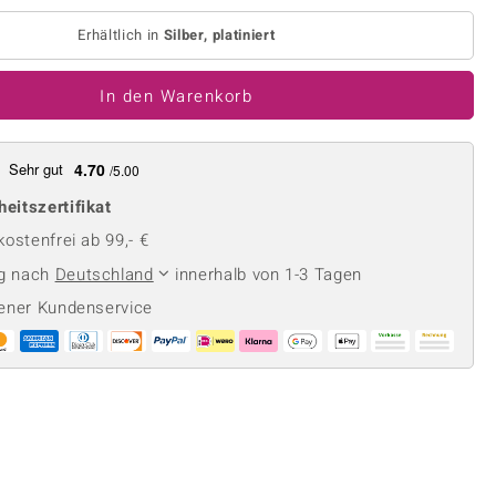
Perle
Ringgröße ermitteln
lith
Spinell
Erhältlich in
Silber, platiniert
in
Zirkon
In den Warenkorb
Gelb
Sehr gut
4.70
/5.00
heitszertifikat
ostenfrei ab 99,- €
ng nach
Deutschland
innerhalb von 1-3 Tagen
ener Kundenservice