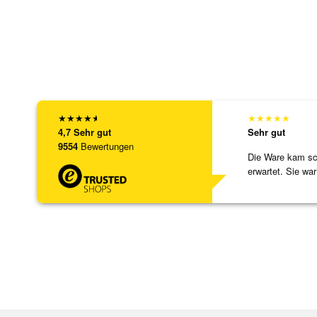
★
★
★
★
★
★
★
★
★
★
4,7
Sehr gut
Sehr gut
9554
Bewertungen
Die Ware kam sch
erwartet. Sie war
verpackt.