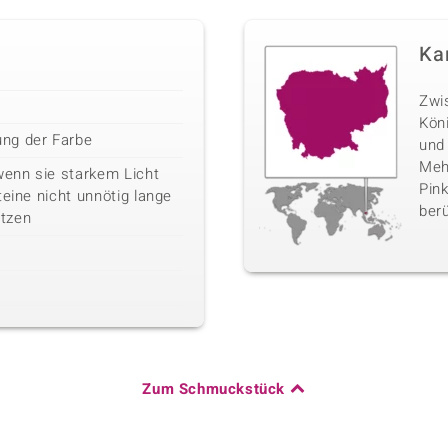
Ka
Zwi
Kön
ng der Farbe
und
Mehr
wenn sie starkem Licht
Pink
teine nicht unnötig lange
berü
tzen
Zum Schmuckstück