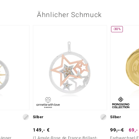
Ähnlicher Schmuck
-30%
Silber
Silber
149,- €
99,- €
69,-
nhänger
I1 Argyle-Rose de France-Brillant-
Farbwechsel-Fl