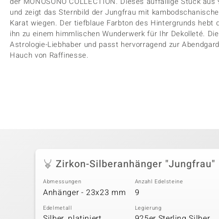
der MONOSONO COLLECTION. Dieses auffällige Stück aus 925er
und zeigt das Sternbild der Jungfrau mit kambodschanische
Karat wiegen. Der tiefblaue Farbton des Hintergrunds hebt 
ihn zu einem himmlischen Wunderwerk für Ihr Dekolleté. Die
Astrologie-Liebhaber und passt hervorragend zur Abendgarder
Hauch von Raffinesse.
Zirkon-Silberanhänger "Jungfrau"
Abmessungen
Anzahl Edelsteine
Anhänger - 23x23 mm
9
Edelmetall
Legierung
Silber, platiniert
925er Sterling Silber