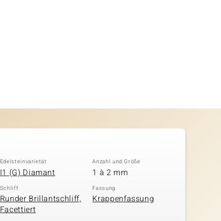
Edelsteinvarietät
Anzahl und Größe
I1 (G) Diamant
1 à 2 mm
Schliff
Fassung
Runder Brillantschliff,
Krappenfassung
Facettiert