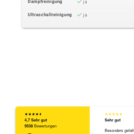
Dampfreinigung
ja
Ultraschallreinigung
ja
★
★
★
★
★
★
★
★
★
★
4,7
Sehr gut
Sehr gut
9538
Bewertungen
Besonders gefall