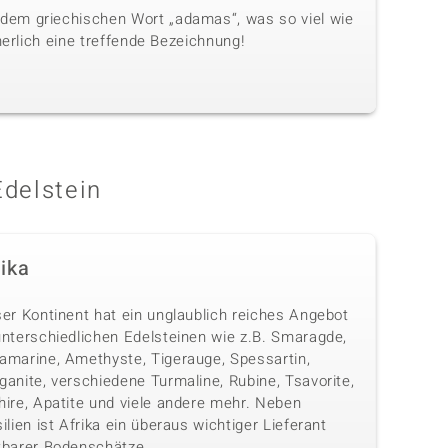
dem griechischen Wort „adamas“, was so viel wie
herlich eine treffende Bezeichnung!
Edelstein
rika
ser Kontinent hat ein unglaublich reiches Angebot
unterschiedlichen Edelsteinen wie z.B. Smaragde,
amarine, Amethyste, Tigerauge, Spessartin,
anite, verschiedene Turmaline, Rubine, Tsavorite,
hire, Apatite und viele andere mehr. Neben
ilien ist Afrika ein überaus wichtiger Lieferant
tbarer Bodenschätze.