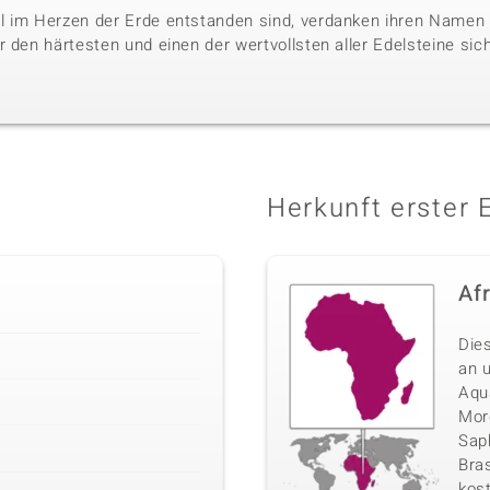
l im Herzen der Erde entstanden sind, verdanken ihren Namen 
 den härtesten und einen der wertvollsten aller Edelsteine sic
Herkunft erster 
Af
Die
an 
Aqu
Morg
Sap
Bras
kos