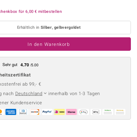
Perle
Ringgröße ermitteln
lith
Spinell
chenkbox für
6,00 €
mitbestellen
in
Zirkon
Erhältlich in
Silber, gelbvergoldet
Gelb
In den Warenkorb
Sehr gut
4.70
/5.00
heitszertifikat
ostenfrei ab 99,- €
ng nach
Deutschland
innerhalb von 1-3 Tagen
ener Kundenservice