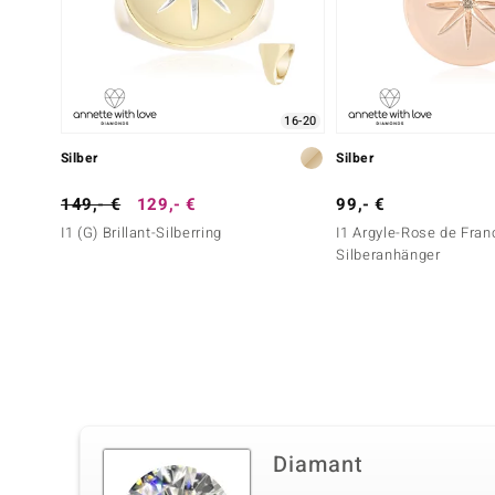
16-20
Silber
Silber
149,- €
129,- €
99,- €
I1 (G) Brillant-Silberring
I1 Argyle-Rose de Franc
Silberanhänger
Diamant