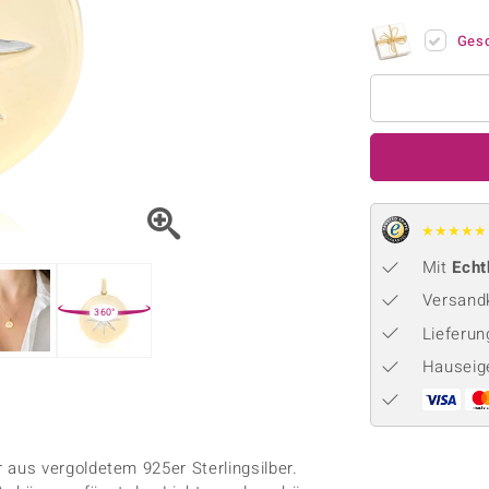
Onyx
Peridot
ns
♦ Silberhalsketten
TPC
Rhodolith
Spektro
Ges
k
♦ Silberohrringe
Trends & Classics
Türkis
Turmal
♦ Silberanhänger
Vitale Minerale
n
Platinschmuck
Blau
Grün
★
★
★
★
★
Mit
Echt
Versandk
360°
Lieferu
Hauseig
aus vergoldetem 925er Sterlingsilber.