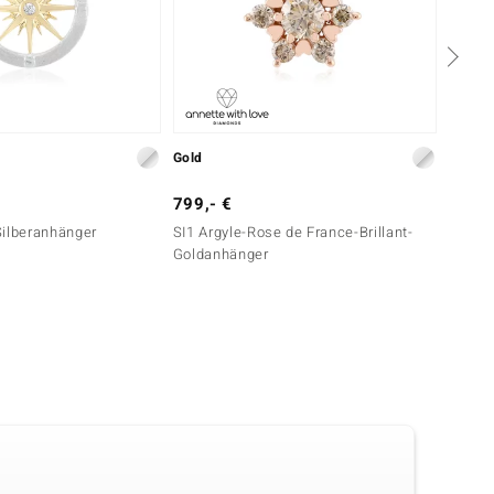
Gold
Silber
799,- €
149,-
-Silberanhänger
SI1 Argyle-Rose de France-Brillant-
I1 Arg
Goldanhänger
Silber