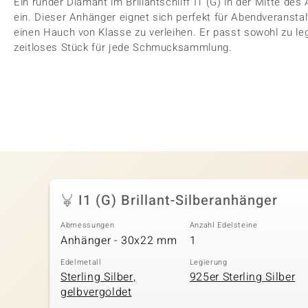
Ein runder Diamant im Brillantschliff I1 (G) in der Mitte d
ein. Dieser Anhänger eignet sich perfekt für Abendveransta
einen Hauch von Klasse zu verleihen. Er passt sowohl zu leg
zeitloses Stück für jede Schmucksammlung.
I1 (G) Brillant-Silberanhänger
Abmessungen
Anzahl Edelsteine
Anhänger - 30x22 mm
1
Edelmetall
Legierung
Sterling Silber,
925er Sterling Silber
gelbvergoldet