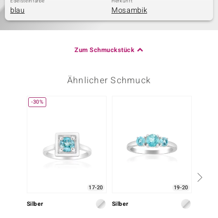
Edelsteinfarbe
Herkunft
blau
Mosambik
Zum Schmuckstück
Ähnlicher Schmuck
-30%
17-20
19-20
Silber
Silber
Silber