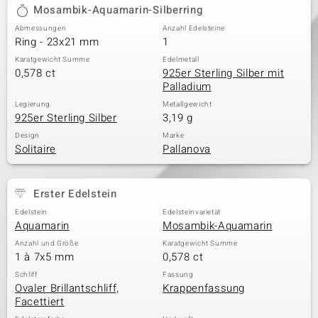
Mosambik-Aquamarin-Silberring
Abmessungen
Anzahl Edelsteine
Ring - 23x21 mm
1
Karatgewicht Summe
Edelmetall
0,578 ct
925er Sterling Silber mit
Palladium
Legierung
Metallgewicht
925er Sterling Silber
3,19 g
Design
Marke
Solitaire
Pallanova
Erster Edelstein
Edelstein
Edelsteinvarietät
Aquamarin
Mosambik-Aquamarin
Anzahl und Größe
Karatgewicht Summe
1 à 7x5 mm
0,578 ct
Schliff
Fassung
Ovaler Brillantschliff,
Krappenfassung
Facettiert