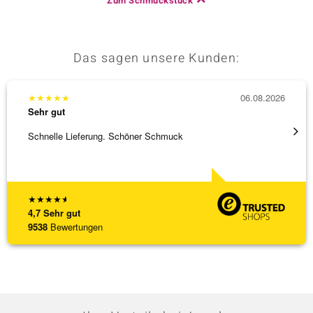
Zum Schmuckstück
Das sagen unsere Kunden:
★
★
★
★
★
06.08.2026
★
★
★
Sehr gut
Sehr g
Schnelle Lieferung. Schöner Schmuck
Bin ja
★
★
★
★
★
4,7
Sehr gut
9538
Bewertungen