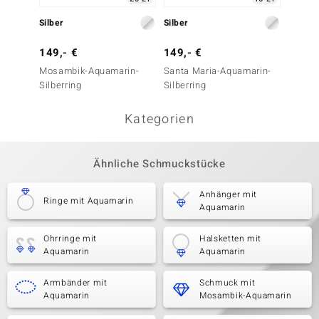
Silber
Silber
Silber
149,- €
149,- €
199,-
Mosambik-Aquamarin-
Santa Maria-Aquamarin-
Mosam
Silberring
Silberring
Silberr
Kategorien
Ähnliche Schmuckstücke
Anhänger mit
Ringe mit Aquamarin
Aquamarin
Ohrringe mit
Halsketten mit
Aquamarin
Aquamarin
Armbänder mit
Schmuck mit
Aquamarin
Mosambik-Aquamarin