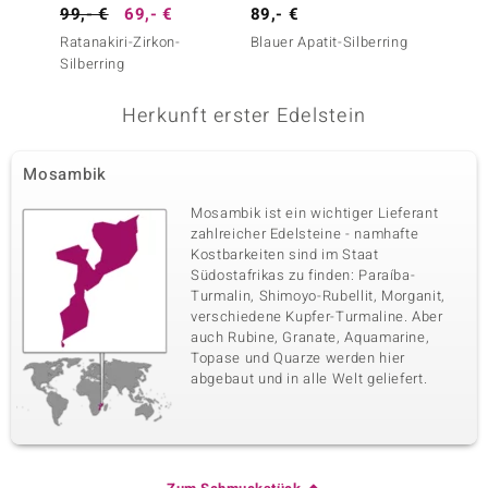
99,- €
69,- €
89,- €
99,- 
Ratanakiri-Zirkon-
Blauer Apatit-Silberring
Ratanak
Silberring
Silberr
Herkunft erster Edelstein
Mosambik
Mosambik ist ein wichtiger Lieferant
zahlreicher Edelsteine - namhafte
Kostbarkeiten sind im Staat
Südostafrikas zu finden: Paraíba-
Turmalin, Shimoyo-Rubellit, Morganit,
verschiedene Kupfer-Turmaline. Aber
auch Rubine, Granate, Aquamarine,
Topase und Quarze werden hier
abgebaut und in alle Welt geliefert.