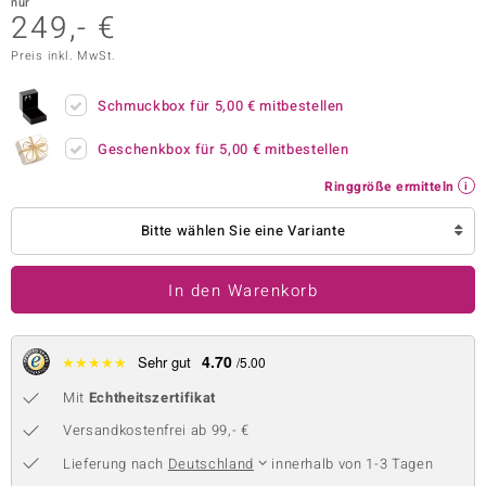
nur
249,- €
 JUWELO
Preis inkl. MwSt.
remonti
Schmuckbox für
5,00 €
mitbestellen
uca
Geschenkbox für
5,00 €
mitbestellen
no Collection
Ringgröße ermitteln
ENTS BY DE MELO
Bitte wählen Sie eine Variante
va
In den Warenkorb
otenier
 1894 Collection
4.70
★
★
★
★
★
Sehr gut
/5.00
Mit
Echtheitszertifikat
ana
Versandkostenfrei ab 99,- €
Lieferung nach
Deutschland
innerhalb von 1-3 Tagen