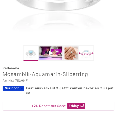
ors Edition
ana
Prince Designs
o
360°
Chic
Pallanova
insell
Mosambik-Aquamarin-Silberring
Art.Nr.: 7539NF
n Vogue
Nur noch 5
Fast ausverkauft!
Jetzt kaufen bevor es zu spät
 Show
ist!
o Paraíso
12%
Rabatt mit Code:
Friday
Classics