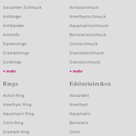
Gesamter Schmuck
Achatschmuck
Anhänger
Amethystschmuck
Armbänder
Aquamarinschmuck
Armreife
Bernsteinschmuck
Damenringe
Citrinschmuck
Diamantringe
Diamantschmuck
Goldringe
Granatschmuck
mehr
mehr
Ringe
Edelsteinlexikon
Achat Ring
Alexandrit
Amethyst Ring
Amethyst
Aquamarin Ring
Aquamarin
Citrin Ring
Bernstein
Diamant Ring
Citrin