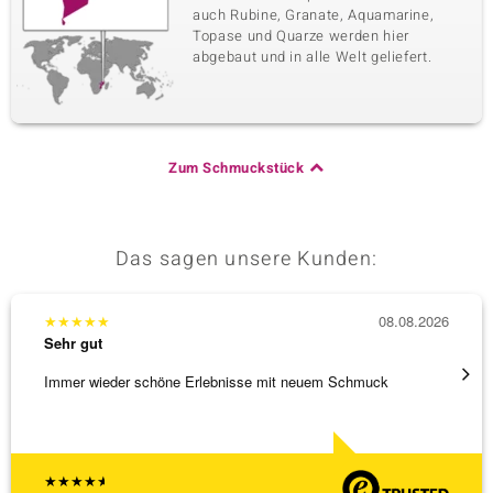
auch Rubine, Granate, Aquamarine,
Topase und Quarze werden hier
abgebaut und in alle Welt geliefert.
Zum Schmuckstück
Das sagen unsere Kunden:
★
★
★
★
★
08.08.2026
★
★
★
Sehr gut
Sehr g
Immer wieder schöne Erlebnisse mit neuem Schmuck
Schnel
★
★
★
★
★