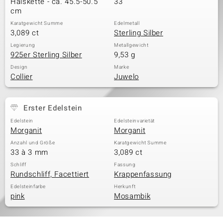
Halskette - ca. 45.5-50.5
33
cm
Karatgewicht Summe
Edelmetall
3,089 ct
Sterling Silber
& Classics
Legierung
Metallgewicht
925er Sterling Silber
9,53 g
Minerale
Design
Marke
Collier
Juwelo
Erster Edelstein
Edelstein
Edelsteinvarietät
Morganit
Morganit
Anzahl und Größe
Karatgewicht Summe
33 à 3 mm
3,089 ct
Schliff
Fassung
Rundschliff, Facettiert
Krappenfassung
Edelsteinfarbe
Herkunft
pink
Mosambik