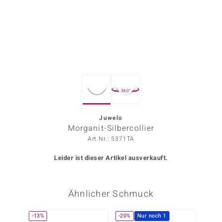
ors Edition
ana
Prince Designs
360°
o
Chic
Juwelo
Morganit-Silbercollier
insell
Art.Nr.: 5371TA
n Vogue
Leider ist dieser Artikel ausverkauft.
 Show
Ähnlicher Schmuck
o Paraíso
Classics
-13%
-20%
Nur noch 1