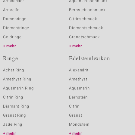
Armbänder
Aquamarinschmuck
Armreife
Bernsteinschmuck
Damenringe
Citrinschmuck
Diamantringe
Diamantschmuck
Goldringe
Granatschmuck
mehr
mehr
Ringe
Edelsteinlexikon
Achat Ring
Alexandrit
Amethyst Ring
Amethyst
Aquamarin Ring
Aquamarin
Citrin Ring
Bernstein
Diamant Ring
Citrin
Granat Ring
Granat
Jade Ring
Mondstein
mehr
mehr