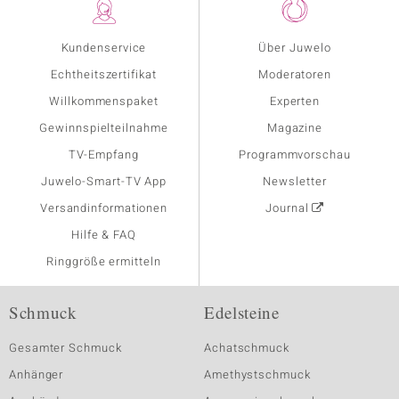
Kundenservice
Über Juwelo
Echtheitszertifikat
Moderatoren
Willkommenspaket
Experten
Gewinnspielteilnahme
Magazine
TV-Empfang
Programmvorschau
Juwelo-Smart-TV App
Newsletter
Versandinformationen
Journal
Hilfe & FAQ
Ringgröße ermitteln
Schmuck
Edelsteine
Gesamter Schmuck
Achatschmuck
Anhänger
Amethystschmuck