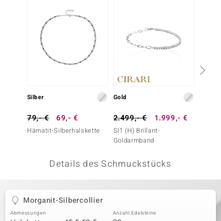
 JUWELO
remonti
uca
no Collection
ENTS BY DE MELO
Silber
Gold
Gold
va
79,- €
69,- €
2.499,- €
1.999,- €
1.999
Hämatit-Silberhalskette
SI1 (H) Brillant-
I1 (H) 
otenier
Goldarmband
 1894 Collection
Details des Schmuckstücks
ana
Morganit-Silbercollier
Abmessungen
Anzahl Edelsteine