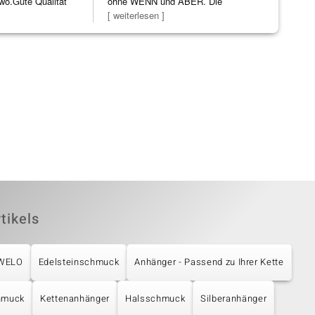
wo.Gute Qualität
ohne WENN und ABER. Die
Opal, tolle
]
Schmuckstücke h
[ weiterlesen ]
Steg ist e
[ weiterles
tikels
UWELO
Edelsteinschmuck
Anhänger - Passend zu Ihrer Kette
hmuck
Kettenanhänger
Halsschmuck
Silberanhänger