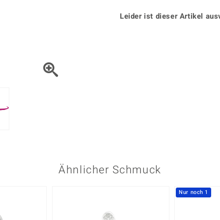
Onyx
Peridot
ns
♦ Silberhalsketten
TPC
Rhodolith
Spektro
Leider ist dieser Artikel aus
k
♦ Silberohrringe
Trends & Classics
Türkis
Turmal
♦ Silberanhänger
Vitale Minerale
n
Platinschmuck
Blau
Grün
Ähnlicher Schmuck
Nur noch 1