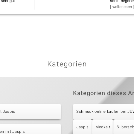
 sehr gut
sonst nirgend
zu noc
[ weiterlesen 
Kategorien
Kategorien dieses Ar
t Jaspis
Schmuck online kaufen bei J
Jaspis
Mookait
Silbersc
en mit Jaspis