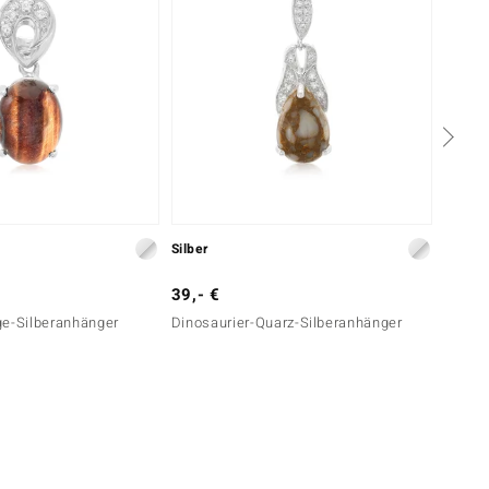
Silber
Silber
39,- €
39,- 
ge-Silberanhänger
Dinosaurier-Quarz-Silberanhänger
Dinosa