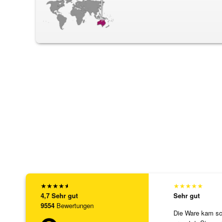
★
★
★
★
★
★
★
★
★
★
4,7
Sehr gut
Sehr gut
9554
Bewertungen
Die Ware kam sch