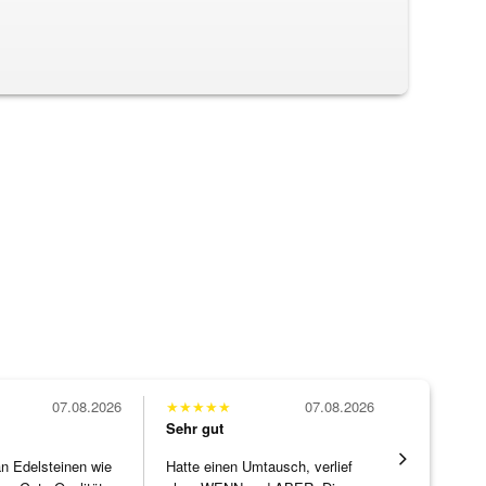
07.08.2026
★
★
★
★
★
07.08.2026
★
★
★
★
★
Sehr gut
Sehr gut
 an Edelsteinen wie
Hatte einen Umtausch, verlief
Wunderschö