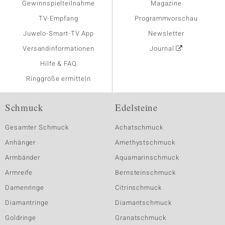
Gewinnspielteilnahme
Magazine
TV-Empfang
Programmvorschau
Juwelo-Smart-TV App
Newsletter
Versandinformationen
Journal
Hilfe & FAQ
Ringgröße ermitteln
Schmuck
Edelsteine
Gesamter Schmuck
Achatschmuck
Anhänger
Amethystschmuck
Armbänder
Aquamarinschmuck
Armreife
Bernsteinschmuck
Damenringe
Citrinschmuck
Diamantringe
Diamantschmuck
Goldringe
Granatschmuck