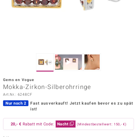
ors Edition
ana
Prince Designs
o
Chic
Gems en Vogue
insell
Mokka-Zirkon-Silberohrringe
Art.Nr.: 6248CF
n Vogue
Nur noch 2
Fast ausverkauft!
Jetzt kaufen bevor es zu spät
 Show
ist!
o Paraíso
20,- €
Rabatt mit Code:
Nacht
(Mindestbestellwert: 150,- €)
Classics