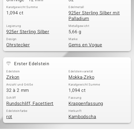
Karatgewicht Summe
Edelmetall
1,094 ct
925er Sterling Silber mit
Palladium
Legierung
Metallgewicht
925er Sterling Silber
5,66 g
Design
Marke
Ohrstecker
Gems en Vogue
Erster Edelstein
Edelstein
Edelsteinvarietät
Zirkon
Mokka-Zirko
Anzahl und Größe
Karatgewicht Summe
32 à 2 mm
1,094 ct
Schliff
Fassung
Rundschliff, Facettiert
Krappenfassung
Edelsteinfarbe
Herkunft
rot
Kambodscha