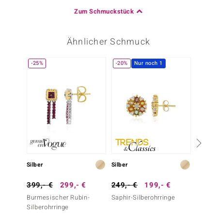
Zum Schmuckstück
Ähnlicher Schmuck
-25%
-20%
Nur noch 1
Silber
Silber
Silber
399,- €
299,- €
249,- €
199,- €
149,-
Burmesischer Rubin-
Saphir-Silberohrringe
Indisc
Silberohrringe
Silbero