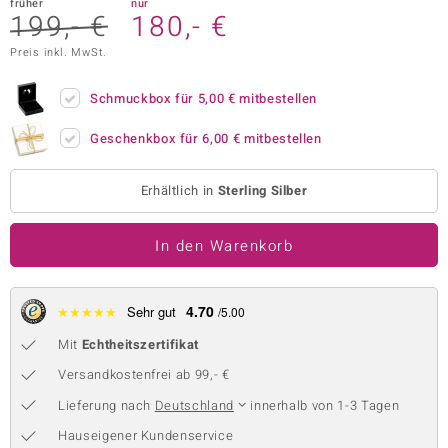
früher
nur
199,- €
180,- €
 JUWELO
Preis inkl. MwSt.
remonti
Schmuckbox für
5,00 €
mitbestellen
uca
Geschenkbox für
6,00 €
mitbestellen
no Collection
ENTS BY DE MELO
Erhältlich in
Sterling Silber
va
In den Warenkorb
otenier
4.70
★
★
★
★
★
Sehr gut
/5.00
 1894 Collection
Mit
Echtheitszertifikat
Versandkostenfrei ab 99,- €
ana
Lieferung nach
Deutschland
innerhalb von 1-3 Tagen
Hauseigener Kundenservice