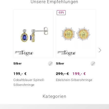
Unsere Empfehlungen
-33%
Silber
Silber
Silber
199,- €
299,- €
199,- €
299,-
Cobaltblauer Spinell-
Edelstein-Silberohrringe
Cobaltb
Silberohrringe
Silbero
Kategorien