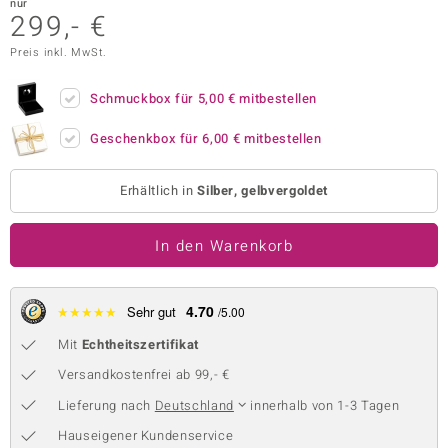
nur
299,- €
 JUWELO
Preis inkl. MwSt.
remonti
Schmuckbox für
5,00 €
mitbestellen
uca
Geschenkbox für
6,00 €
mitbestellen
no Collection
ENTS BY DE MELO
Erhältlich in
Silber, gelbvergoldet
va
In den Warenkorb
otenier
4.70
★
★
★
★
★
Sehr gut
/5.00
 1894 Collection
Mit
Echtheitszertifikat
Versandkostenfrei ab 99,- €
ana
Lieferung nach
Deutschland
innerhalb von 1-3 Tagen
Hauseigener Kundenservice