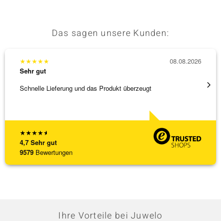
Das sagen unsere Kunden:
★
★
★
★
★
08.08.2026
★
★
★
Sehr gut
Sehr g
Schnelle Lieferung und das Produkt überzeugt
Immer 
★
★
★
★
★
4,7
Sehr gut
9579
Bewertungen
Ihre Vorteile bei Juwelo