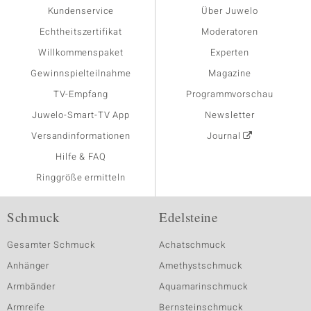
Kundenservice
Über Juwelo
Echtheitszertifikat
Moderatoren
Willkommenspaket
Experten
Gewinnspielteilnahme
Magazine
TV-Empfang
Programmvorschau
Juwelo-Smart-TV App
Newsletter
Versandinformationen
Journal
Hilfe & FAQ
Ringgröße ermitteln
Schmuck
Edelsteine
Gesamter Schmuck
Achatschmuck
Anhänger
Amethystschmuck
Armbänder
Aquamarinschmuck
Armreife
Bernsteinschmuck