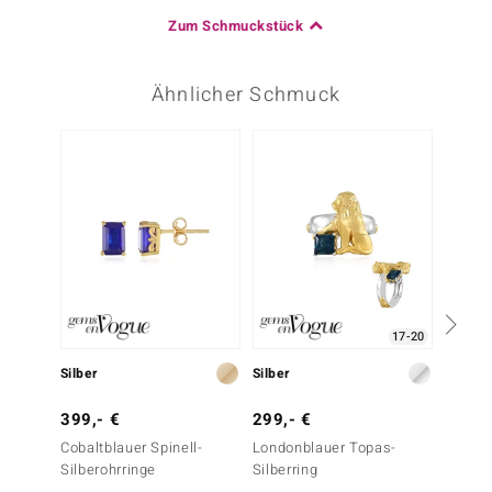
Zum Schmuckstück
Ähnlicher Schmuck
17-20
Silber
Silber
Silber
399,- €
299,- €
99,- 
Cobaltblauer Spinell-
Londonblauer Topas-
Nepale
Silberohrringe
Silberring
Silbero