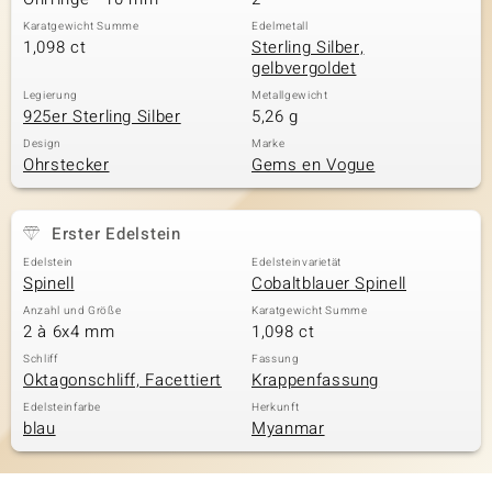
Karatgewicht Summe
Edelmetall
1,098 ct
Sterling Silber,
gelbvergoldet
Legierung
Metallgewicht
925er Sterling Silber
5,26 g
Design
Marke
Ohrstecker
Gems en Vogue
Erster Edelstein
Edelstein
Edelsteinvarietät
Spinell
Cobaltblauer Spinell
Anzahl und Größe
Karatgewicht Summe
2 à 6x4 mm
1,098 ct
Schliff
Fassung
Oktagonschliff, Facettiert
Krappenfassung
Edelsteinfarbe
Herkunft
blau
Myanmar