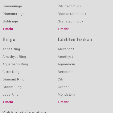
Damenringe
Citrinschmuck
Diamantringe
Diamantschmuck
Goldringe
Granatschmuck
mehr
mehr
Ringe
Edelsteinlexikon
Achat Ring
Alexandrit
Amethyst Ring
Amethyst
Aquamarin Ring
Aquamarin
Citrin Ring
Bernstein
Diamant Ring
Citrin
Granat Ring
Granat
Jade Ring
Mondstein
mehr
mehr
Zahlungsinformation