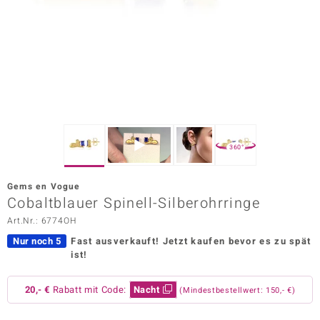
ors Edition
ana
Prince Designs
o
360°
Chic
Gems en Vogue
insell
Cobaltblauer Spinell-Silberohrringe
Art.Nr.: 6774OH
n Vogue
Nur noch 5
Fast ausverkauft!
Jetzt kaufen bevor es zu spät
 Show
ist!
o Paraíso
20,- €
Rabatt mit Code:
Nacht
(Mindestbestellwert: 150,- €)
Classics