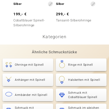
Silber
Silber
Silber
199,- €
299,- €
299,-
Cobaltblauer Spinell-
Tansanit-Silberohrringe
Petrol
Silberohrringe
Silbero
Kategorien
Ähnliche Schmuckstücke
Ohrringe mit Spinell
Ringe mit Spinell
Anhänger mit Spinell
Halsketten mit Spinell
Schmuck mit
Armbänder mit Spinell
Cobaltblauer Spinell
Schmuck mit
Schmuck im gleichen