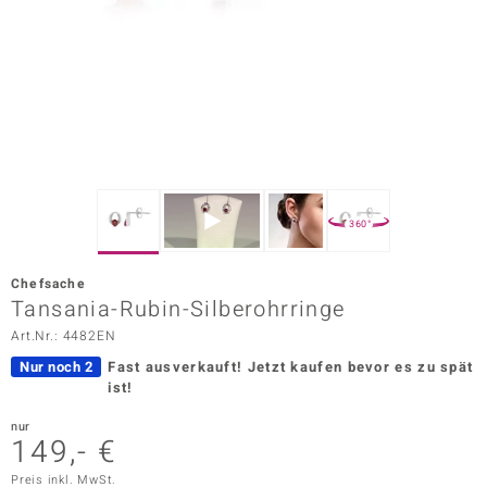
ors Edition
ana
Prince Designs
o
360°
Chic
Chefsache
insell
Tansania-Rubin-Silberohrringe
Art.Nr.: 4482EN
n Vogue
Nur noch 2
Fast ausverkauft!
Jetzt kaufen bevor es zu spät
 Show
ist!
o Paraíso
nur
149,- €
Classics
Preis inkl. MwSt.