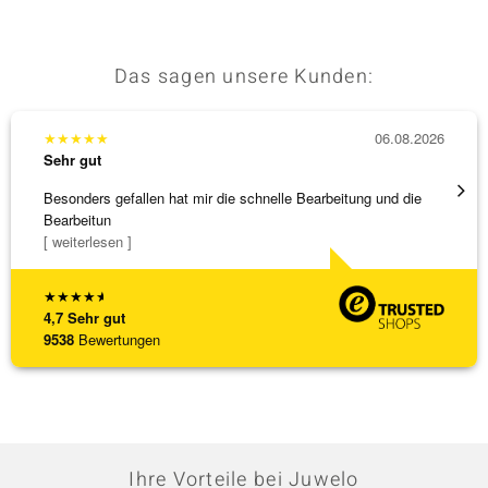
Das sagen unsere Kunden:
★
★
★
★
★
06.08.2026
★
★
★
Sehr gut
Sehr g
Besonders gefallen hat mir die schnelle Bearbeitung und die
Bin ja
Bearbeitun
[ weiterlesen ]
★
★
★
★
★
4,7
Sehr gut
9538
Bewertungen
Ihre Vorteile bei Juwelo