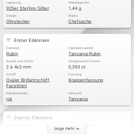
Legierung
Metallgewicht
925er Sterling Silber
1,44 g
Design
Marke
Ohrstecker
Chefsache
Erster Edelstein
Edelstein
Edelsteinvarietät
Rubin
Tansania-Rubin
Anzahl und Größe
Karatgewicht Summe
2 à 4x3 mm
0,393 ct
Schliff
Fassung
Ovaler Brillantschliff,
Krappenfassung
Facettiert
Edelsteinfarbe
Herkunft
rot
Tansania
Zweiter Edelstein
Edelsteinvarietät
Anzahl und Größe
zeige mehr
Zirkon
4 à 1,5 mm