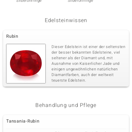
Silberohrringe
Silberohrringe
Silber
Fassung
Herkunft
Krappenfassung
Kambodscha
Essenc
Edelsteinwissen
Rubin
Dieser Edelstein ist einer der seltensten
der besser bekannten Edelsteine, viel
seltener als der Diamant und, mit
Ausnahme von Kaiserlicher Jade und
einigen ungewöhnlichen natürlichen
Diamantfarben, auch der weltweit
teuerste Edelstein.
Behandlung und Pflege
Tansania-Rubin