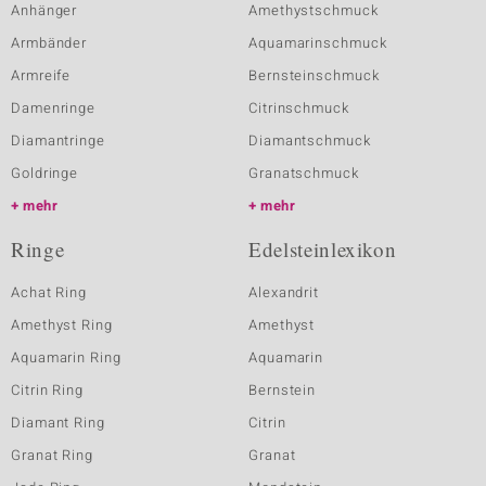
Anhänger
Amethystschmuck
Armbänder
Aquamarinschmuck
Armreife
Bernsteinschmuck
Damenringe
Citrinschmuck
Diamantringe
Diamantschmuck
Goldringe
Granatschmuck
mehr
mehr
Ringe
Edelsteinlexikon
Achat Ring
Alexandrit
Amethyst Ring
Amethyst
Aquamarin Ring
Aquamarin
Citrin Ring
Bernstein
Diamant Ring
Citrin
Granat Ring
Granat