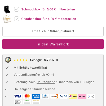
 JUWELO
Schmuckbox für
5,00 €
mitbestellen
remonti
Geschenkbox für
6,00 €
mitbestellen
uca
Erhältlich in
Silber, platiniert
no Collection
In den Warenkorb
ENTS BY DE MELO
va
4.70
★
★
★
★
★
Sehr gut
/5.00
otenier
Mit
Echtheitszertifikat
 1894 Collection
Versandkostenfrei ab 99,- €
Lieferung nach
Deutschland
innerhalb von 1-3 Tagen
Hauseigener Kundenservice
ana