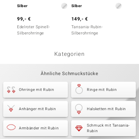
Silber
Silber
Silber
99,- €
149,- €
249,-
Edelroter Spinell-
Tansania-Rubin-
Tansan
Silberohrringe
Silberohrringe
Silbero
Kategorien
Ähnliche Schmuckstücke
Ohrringe mit Rubin
Ringe mit Rubin
Anhänger mit Rubin
Halsketten mit Rubin
Schmuck mit Tansania-
Armbänder mit Rubin
Rubin