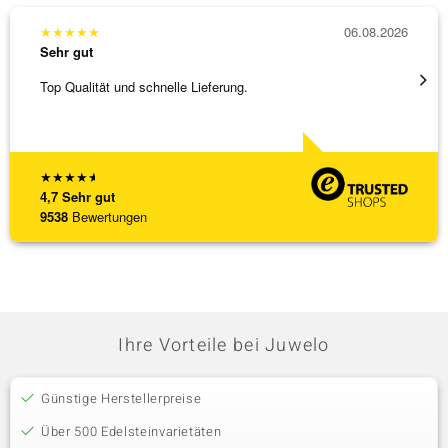
★
★
★
★
★
06.08.2026
★
★
★
Sehr gut
Sehr g
Top Qualität und schnelle Lieferung.
Schnel
★
★
★
★
★
4,7
Sehr gut
9538
Bewertungen
Ihre Vorteile bei Juwelo
Günstige Herstellerpreise
Über 500 Edelsteinvarietäten