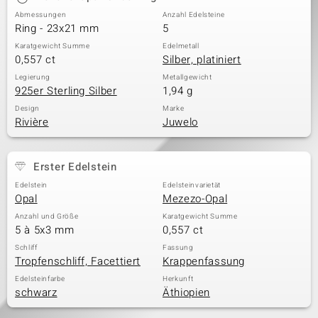
Abmessungen
Anzahl Edelsteine
Ring - 23x21 mm
5
Karatgewicht Summe
Edelmetall
0,557 ct
Silber, platiniert
Legierung
Metallgewicht
925er Sterling Silber
1,94 g
Design
Marke
Rivière
Juwelo
Erster Edelstein
Edelstein
Edelsteinvarietät
Opal
Mezezo-Opal
Anzahl und Größe
Karatgewicht Summe
5 à 5x3 mm
0,557 ct
Schliff
Fassung
Tropfenschliff, Facettiert
Krappenfassung
Edelsteinfarbe
Herkunft
schwarz
Äthiopien