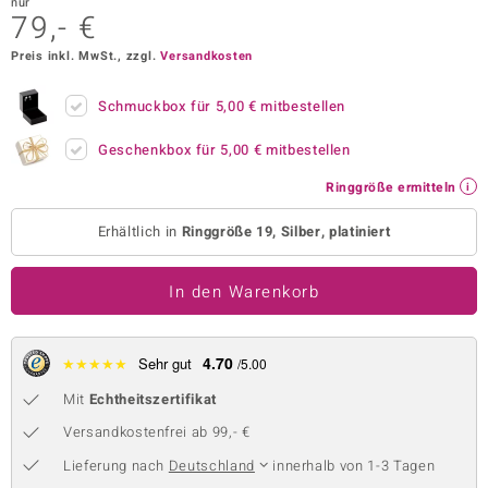
nur
79,- €
 JUWELO
Preis inkl. MwSt., zzgl.
Versandkosten
remonti
Schmuckbox für
5,00 €
mitbestellen
uca
Geschenkbox für
5,00 €
mitbestellen
no Collection
Ringgröße ermitteln
ENTS BY DE MELO
Erhältlich in
Ringgröße 19, Silber, platiniert
va
In den Warenkorb
otenier
 1894 Collection
4.70
★
★
★
★
★
Sehr gut
/5.00
Mit
Echtheitszertifikat
ana
Versandkostenfrei ab 99,- €
Lieferung nach
Deutschland
innerhalb von 1-3 Tagen