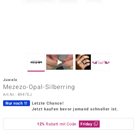
ors Edition
ana
Prince Designs
o
360°
Chic
Juwelo
insell
Mezezo-Opal-Silberring
Art.Nr.: 8947EJ
n Vogue
Nur noch 1!
Letzte Chance!
 Show
Jetzt kaufen bevor jemand schneller ist.
o Paraíso
12%
Rabatt mit Code:
Friday
Classics