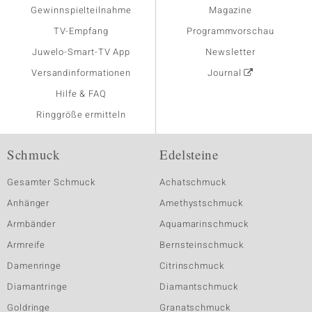
Gewinnspielteilnahme
Magazine
TV-Empfang
Programmvorschau
Juwelo-Smart-TV App
Newsletter
Versandinformationen
Journal
Hilfe & FAQ
Ringgröße ermitteln
Schmuck
Edelsteine
Gesamter Schmuck
Achatschmuck
Anhänger
Amethystschmuck
Armbänder
Aquamarinschmuck
Armreife
Bernsteinschmuck
Damenringe
Citrinschmuck
Diamantringe
Diamantschmuck
Goldringe
Granatschmuck