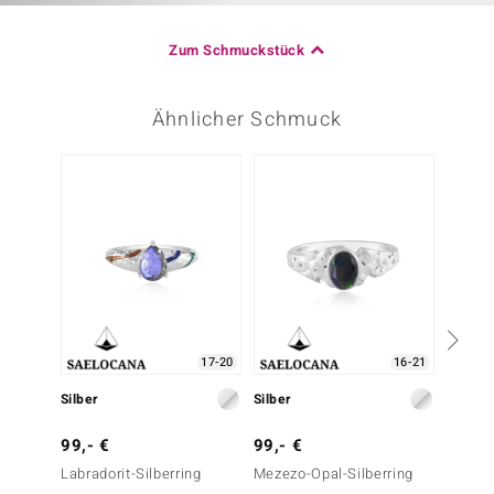
Zum Schmuckstück
Ähnlicher Schmuck
17-20
16-21
Silber
Silber
Silber
99,- €
99,- €
79,- 
Labradorit-Silberring
Mezezo-Opal-Silberring
Pinkfa