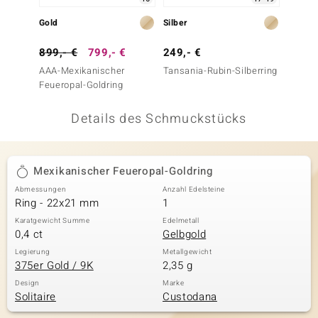
 JUWELO
Gold
Silber
Gold
remonti
899,- €
799,- €
249,- €
799,-
AAA-Mexikanischer
Tansania-Rubin-Silberring
Mexika
uca
Feueropal-Goldring
Goldri
no Collection
Details des Schmuckstücks
ENTS BY DE MELO
va
Mexikanischer Feueropal-Goldring
Abmessungen
Anzahl Edelsteine
otenier
Ring - 22x21 mm
1
 1894 Collection
Karatgewicht Summe
Edelmetall
0,4 ct
Gelbgold
Legierung
Metallgewicht
375er Gold / 9K
2,35 g
ana
Design
Marke
Solitaire
Custodana