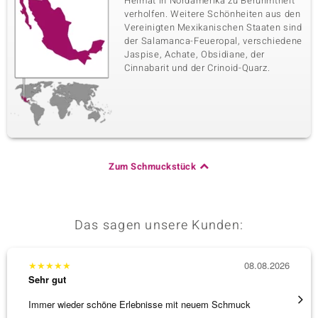
Heimat in Nordamerika zu Berühmtheit
verholfen. Weitere Schönheiten aus den
Vereinigten Mexikanischen Staaten sind
der Salamanca-Feueropal, verschiedene
Jaspise, Achate, Obsidiane, der
Cinnabarit und der Crinoid-Quarz.
Zum Schmuckstück
Das sagen unsere Kunden:
★
★
★
★
★
08.08.2026
★
★
★
Sehr gut
Sehr g
Immer wieder schöne Erlebnisse mit neuem Schmuck
Schöne