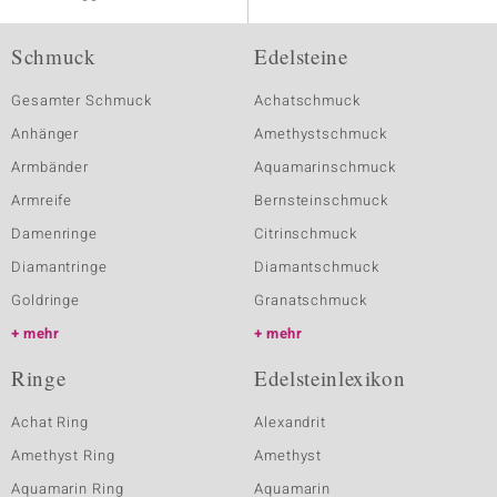
Schmuck
Edelsteine
Gesamter Schmuck
Achatschmuck
Anhänger
Amethystschmuck
Armbänder
Aquamarinschmuck
Armreife
Bernsteinschmuck
Damenringe
Citrinschmuck
Diamantringe
Diamantschmuck
Goldringe
Granatschmuck
mehr
mehr
Ringe
Edelsteinlexikon
Achat Ring
Alexandrit
Amethyst Ring
Amethyst
Aquamarin Ring
Aquamarin