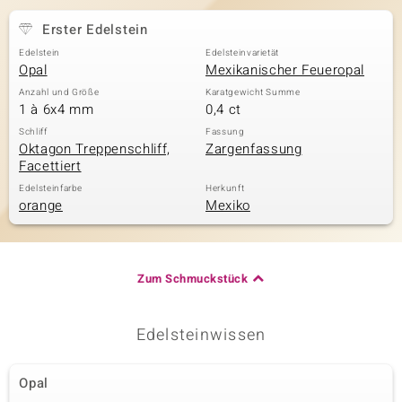
Erster Edelstein
Edelstein
Edelsteinvarietät
& Classics
Opal
Mexikanischer Feueropal
Anzahl und Größe
Karatgewicht Summe
Minerale
1 à 6x4 mm
0,4 ct
Schliff
Fassung
Oktagon Treppenschliff,
Zargenfassung
Facettiert
Edelsteinfarbe
Herkunft
orange
Mexiko
Zum Schmuckstück
Edelsteinwissen
Opal