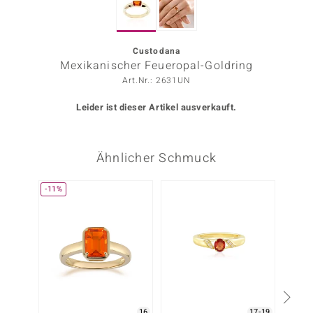
ors Edition
ana
Custodana
Mexikanischer Feueropal-Goldring
Art.Nr.: 2631UN
Prince Designs
Leider ist dieser Artikel ausverkauft.
o
Ähnlicher Schmuck
Chic
insell
-11%
-25%
n Vogue
 Show
o Paraíso
Classics
16
17-19