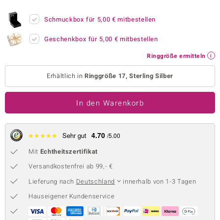
 JUWELO
Schmuckbox für
5,00 €
mitbestellen
remonti
Geschenkbox für
5,00 €
mitbestellen
uca
Ringgröße ermitteln
no Collection
Erhältlich in
Ringgröße 17, Sterling Silber
ENTS BY DE MELO
In den Warenkorb
va
otenier
4.70
★
★
★
★
★
Sehr gut
/5.00
Mit
Echtheitszertifikat
 1894 Collection
Versandkostenfrei ab 99,- €
Lieferung nach
Deutschland
innerhalb von 1-3 Tagen
ana
Hauseigener Kundenservice