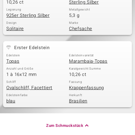
10,26 ct
Sterling Silber
Legierung
Metallgewicht
925er Sterling Silber
5,3 g
Design
Marke
Solitaire
Chefsache
Erster Edelstein
Edelstein
Edelsteinvarietät
Topas
Marambaia-Topas
Anzahl und Größe
Karatgewicht Summe
1 à 16x12 mm
10,26 ct
Schliff
Fassung
Ovalschliff, Facettiert
Krappenfassung
Edelsteinfarbe
Herkunft
blau
Brasilien
Zum Schmuckstück