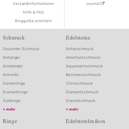
Versandinformationen
Journal
Hilfe & FAQ
Ringgröße ermitteln
Schmuck
Edelsteine
Gesamter Schmuck
Achatschmuck
Anhänger
Amethystschmuck
Armbänder
Aquamarinschmuck
Armreife
Bernsteinschmuck
Damenringe
Citrinschmuck
Diamantringe
Diamantschmuck
Goldringe
Granatschmuck
mehr
mehr
Ringe
Edelsteinlexikon