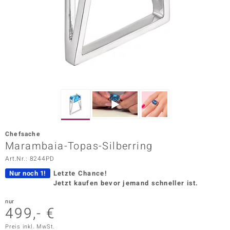
ors Edition
ana
Prince Designs
o
Chic
Chefsache
insell
Marambaia-Topas-Silberring
Art.Nr.: 8244PD
n Vogue
Nur noch 1!
Letzte Chance!
 Show
Jetzt kaufen bevor jemand schneller ist.
o Paraíso
nur
499,- €
Classics
Preis inkl. MwSt.