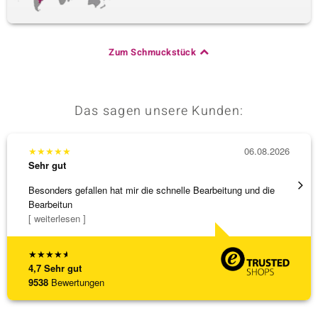
Zum Schmuckstück
Das sagen unsere Kunden:
★
★
★
★
★
06.08.2026
★
★
★
Sehr gut
Sehr g
Besonders gefallen hat mir die schnelle Bearbeitung und die
Schnel
Bearbeitun
[ weiterlesen ]
★
★
★
★
★
4,7
Sehr gut
9538
Bewertungen