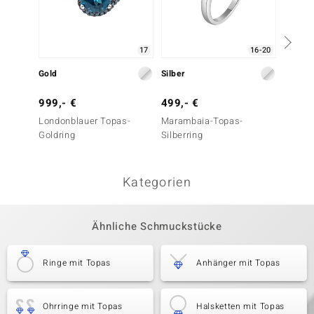
17
16-20
Gold
Silber
Silber
999,- €
499,- €
199,-
Londonblauer Topas-
Marambaia-Topas-
London
Goldring
Silberring
Silberr
Essenc
Kategorien
Ähnliche Schmuckstücke
Ringe mit Topas
Anhänger mit Topas
Ohrringe mit Topas
Halsketten mit Topas