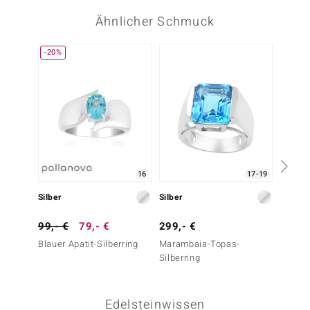
Ähnlicher Schmuck
-20%
16
17-19
Silber
Silber
Silber
99,- €
79,- €
299,- €
299,-
Blauer Apatit-Silberring
Marambaia-Topas-
Maram
Silberring
Silberr
Essenc
Edelsteinwissen