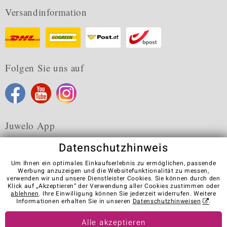
Versandinformation
Folgen Sie uns auf
Juwelo App
Datenschutzhinweis
Um Ihnen ein optimales Einkaufserlebnis zu ermöglichen, passende
Werbung anzuzeigen und die Websitefunktionalität zu messen,
verwenden wir und unsere Dienstleister Cookies. Sie können durch den
Karriere
AGB
Datenschutz
Cookies
Impressum
Klick auf „Akzeptieren“ der Verwendung aller Cookies zustimmen oder
Kontakt
Vertrag widerrufen
ablehnen
. Ihre Einwilligung können Sie jederzeit widerrufen. Weitere
Informationen erhalten Sie in unseren
Datenschutzhinweisen
.
Visit our stores in other countries:
Alle akzeptieren