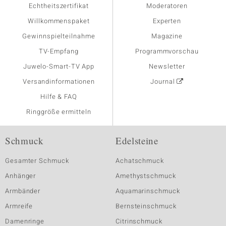
Echtheitszertifikat
Moderatoren
Willkommenspaket
Experten
Gewinnspielteilnahme
Magazine
TV-Empfang
Programmvorschau
Juwelo-Smart-TV App
Newsletter
Versandinformationen
Journal
Hilfe & FAQ
Ringgröße ermitteln
Schmuck
Edelsteine
Gesamter Schmuck
Achatschmuck
Anhänger
Amethystschmuck
Armbänder
Aquamarinschmuck
Armreife
Bernsteinschmuck
Damenringe
Citrinschmuck