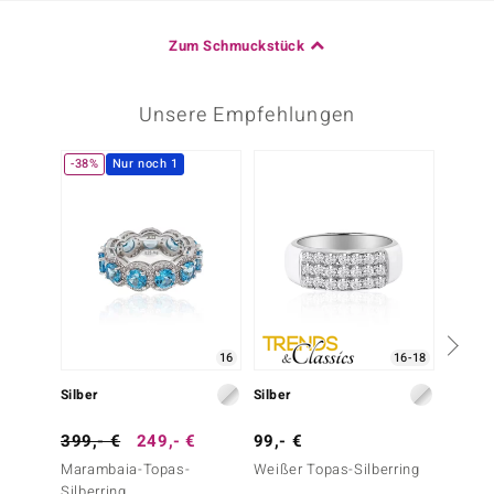
Zum Schmuckstück
Unsere Empfehlungen
-38%
Nur noch 1
-20%
16
16-18
Silber
Silber
Silber
399,- €
249,- €
99,- €
349,-
Marambaia-Topas-
Weißer Topas-Silberring
London
Silberring
Silberr