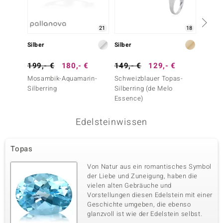
21
18
Silber
Silber
Silber
199,- €
180,- €
149,- €
129,- €
249,-
Mosambik-Aquamarin-
Schweizblauer Topas-
Mosam
Silberring
Silberring (de Melo
Silberr
Essence)
Edelsteinwissen
Topas
Von Natur aus ein romantisches Symbol
der Liebe und Zuneigung, haben die
vielen alten Gebräuche und
Vorstellungen diesen Edelstein mit einer
Geschichte umgeben, die ebenso
glanzvoll ist wie der Edelstein selbst.