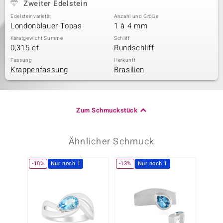
Zweiter Edelstein
Edelsteinvarietät
Anzahl und Größe
Londonblauer Topas
1 à 4 mm
Karatgewicht Summe
Schliff
0,315 ct
Rundschliff
Fassung
Herkunft
Krappenfassung
Brasilien
Zum Schmuckstück
Ähnlicher Schmuck
-10%
Nur noch 1
-13%
Nur noch 1
-28%