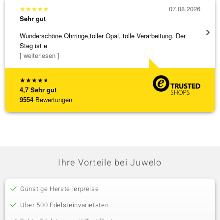
★
★
★
★
★
07.08.2026
★
★
★
Sehr gut
Sehr g
Wunderschöne Ohrringe,toller Opal, tolle Verarbeitung. Der
Eine V
Steg ist e
zu noc
[ weiterlesen ]
[ weite
★
★
★
★
★
4,7
Sehr gut
9554
Bewertungen
Ihre Vorteile bei Juwelo
Günstige Herstellerpreise
Über 500 Edelsteinvarietäten