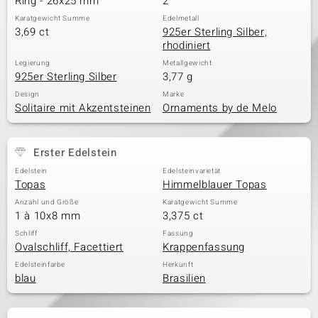
Ring - 26x25 mm
2
Karatgewicht Summe
Edelmetall
3,69 ct
925er Sterling Silber,
rhodiniert
Legierung
Metallgewicht
925er Sterling Silber
3,77 g
Design
Marke
Solitaire mit Akzentsteinen
Ornaments by de Melo
Erster Edelstein
Edelstein
Edelsteinvarietät
Topas
Himmelblauer Topas
Anzahl und Größe
Karatgewicht Summe
1 à 10x8 mm
3,375 ct
Schliff
Fassung
Ovalschliff, Facettiert
Krappenfassung
Edelsteinfarbe
Herkunft
blau
Brasilien