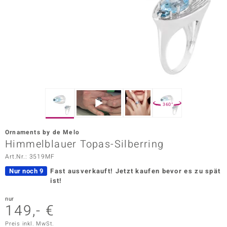
ors Edition
ana
Prince Designs
o
360°
Chic
Ornaments by de Melo
insell
Himmelblauer Topas-Silberring
Art.Nr.: 3519MF
n Vogue
Nur noch 9
Fast ausverkauft!
Jetzt kaufen bevor es zu spät
 Show
ist!
o Paraíso
nur
149,- €
Classics
Preis inkl. MwSt.