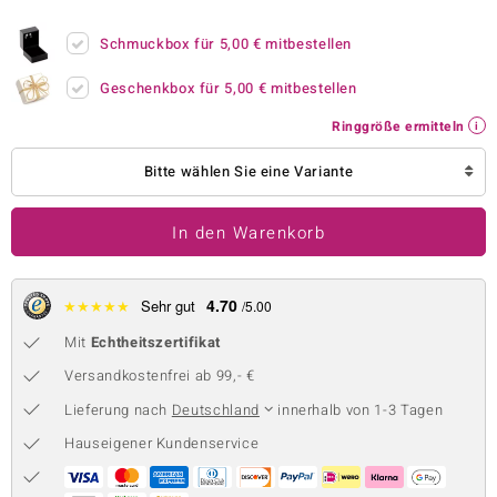
 JUWELO
Schmuckbox für
5,00 €
mitbestellen
remonti
Geschenkbox für
5,00 €
mitbestellen
uca
Ringgröße ermitteln
no Collection
Bitte wählen Sie eine Variante
ENTS BY DE MELO
In den Warenkorb
va
otenier
4.70
★
★
★
★
★
Sehr gut
/5.00
Mit
Echtheitszertifikat
 1894 Collection
Versandkostenfrei ab 99,- €
Lieferung nach
Deutschland
innerhalb von 1-3 Tagen
ana
Hauseigener Kundenservice