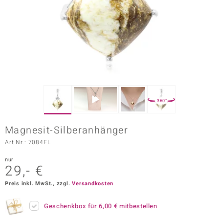
ors Edition
ana
Prince Designs
o
360°
Chic
Magnesit-Silberanhänger
insell
Art.Nr.: 7084FL
n Vogue
nur
29,- €
 Show
Preis inkl. MwSt., zzgl.
Versandkosten
o Paraíso
Geschenkbox für
6,00 €
mitbestellen
Classics