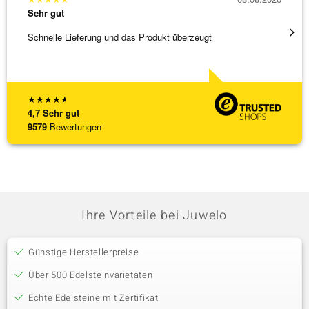
Sehr gut
Sehr g
Schnelle Lieferung und das Produkt überzeugt
Immer 
★
★
★
★
★
4,7
Sehr gut
9579
Bewertungen
Ihre Vorteile bei Juwelo
Günstige Herstellerpreise
Über 500 Edelsteinvarietäten
Echte Edelsteine mit Zertifikat