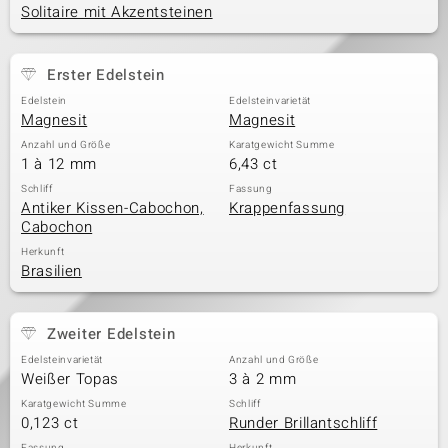
Solitaire mit Akzentsteinen
Erster Edelstein
Edelstein
Edelsteinvarietät
Magnesit
Magnesit
Anzahl und Größe
Karatgewicht Summe
1 à 12 mm
6,43 ct
Schliff
Fassung
Antiker Kissen-Cabochon,
Krappenfassung
Cabochon
Herkunft
Brasilien
Zweiter Edelstein
Edelsteinvarietät
Anzahl und Größe
Weißer Topas
3 à 2 mm
Karatgewicht Summe
Schliff
0,123 ct
Runder Brillantschliff