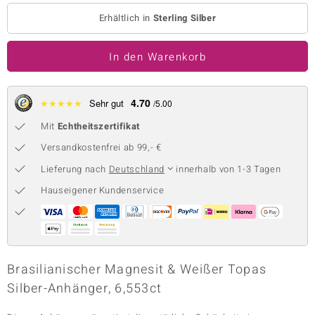
Erhältlich in
Sterling Silber
 JUWELO
remonti
In den Warenkorb
uca
4.70
★
★
★
★
★
Sehr gut
/5.00
no Collection
Mit
Echtheitszertifikat
ENTS BY DE MELO
Versandkostenfrei ab 99,- €
va
Lieferung nach
Deutschland
innerhalb von 1-3 Tagen
Hauseigener Kundenservice
otenier
 1894 Collection
Brasilianischer Magnesit & Weißer Topas
ana
Silber-Anhänger, 6,553ct