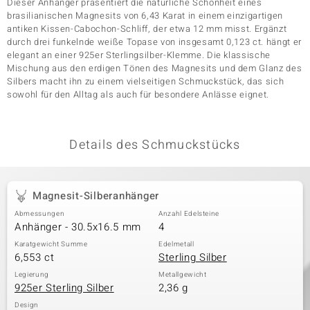
Dieser Anhänger präsentiert die natürliche Schönheit eines
brasilianischen Magnesits von 6,43 Karat in einem einzigartigen
antiken Kissen-Cabochon-Schliff, der etwa 12 mm misst. Ergänzt
durch drei funkelnde weiße Topase von insgesamt 0,123 ct. hängt er
& Classics
elegant an einer 925er Sterlingsilber-Klemme. Die klassische
Mischung aus den erdigen Tönen des Magnesits und dem Glanz des
Minerale
Silbers macht ihn zu einem vielseitigen Schmuckstück, das sich
sowohl für den Alltag als auch für besondere Anlässe eignet.
Details des Schmuckstücks
Magnesit-Silberanhänger
Abmessungen
Anzahl Edelsteine
Anhänger - 30.5x16.5 mm
4
Karatgewicht Summe
Edelmetall
6,553 ct
Sterling Silber
Legierung
Metallgewicht
925er Sterling Silber
2,36 g
Design