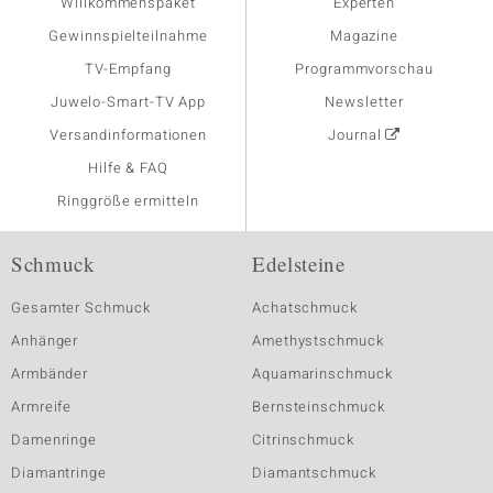
Willkommenspaket
Experten
Gewinnspielteilnahme
Magazine
TV-Empfang
Programmvorschau
Juwelo-Smart-TV App
Newsletter
Versandinformationen
Journal
Hilfe & FAQ
Ringgröße ermitteln
Schmuck
Edelsteine
Gesamter Schmuck
Achatschmuck
Anhänger
Amethystschmuck
Armbänder
Aquamarinschmuck
Armreife
Bernsteinschmuck
Damenringe
Citrinschmuck
Diamantringe
Diamantschmuck