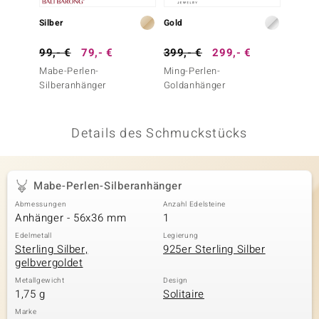
 JUWELO
Silber
Gold
Silber
remonti
99,- €
79,- €
399,- €
299,- €
99,- 
Mabe-Perlen-
Ming-Perlen-
Mabe-P
uca
Silberanhänger
Goldanhänger
Silber
no Collection
Details des Schmuckstücks
ENTS BY DE MELO
va
Mabe-Perlen-Silberanhänger
otenier
Abmessungen
Anzahl Edelsteine
Anhänger - 56x36 mm
1
 1894 Collection
Edelmetall
Legierung
Sterling Silber,
925er Sterling Silber
gelbvergoldet
ana
Metallgewicht
Design
1,75 g
Solitaire
Marke