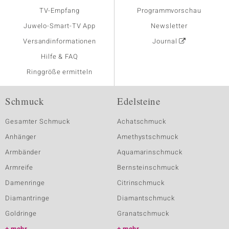
TV-Empfang
Programmvorschau
Juwelo-Smart-TV App
Newsletter
Versandinformationen
Journal
Hilfe & FAQ
Ringgröße ermitteln
Schmuck
Edelsteine
Gesamter Schmuck
Achatschmuck
Anhänger
Amethystschmuck
Armbänder
Aquamarinschmuck
Armreife
Bernsteinschmuck
Damenringe
Citrinschmuck
Diamantringe
Diamantschmuck
Goldringe
Granatschmuck
mehr
mehr