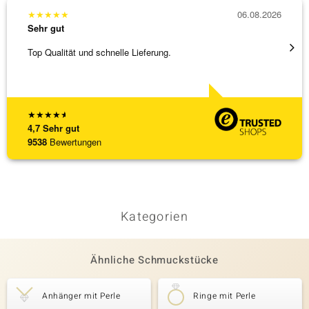
★
★
★
★
★
06.08.2026
★
★
★
Sehr gut
Sehr g
Top Qualität und schnelle Lieferung.
Schnel
★
★
★
★
★
4,7
Sehr gut
9538
Bewertungen
Kategorien
Ähnliche Schmuckstücke
Anhänger mit Perle
Ringe mit Perle