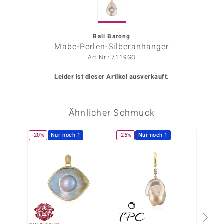
ors Edition
ana
Bali Barong
Mabe-Perlen-Silberanhänger
Art.Nr.: 7119GO
Prince Designs
Leider ist dieser Artikel ausverkauft.
o
Ähnlicher Schmuck
Chic
insell
-20%
Nur noch 1
-25%
Nur noch 1
-10%
n Vogue
 Show
o Paraíso
Classics