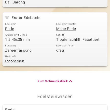
Bali Barong
& Classics
Erster Edelstein
Edelstein
Edelsteinvarietät
Minerale
Perle
Mabe-Perle
Anzahl und Größe
Schliff
1 à 45x35 mm
Tropfenschliff, Facettiert
Fassung
Edelsteinfarbe
Zargenfassung
grau
Herkunft
Indonesien
Zum Schmuckstück
Edelsteinwissen
Perle