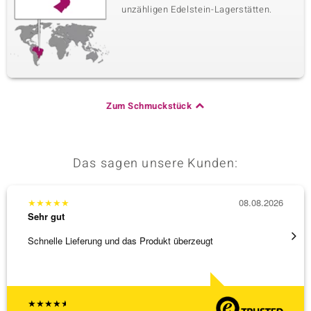
unzähligen Edelstein-Lagerstätten.
Zum Schmuckstück
Das sagen unsere Kunden:
★
★
★
★
★
08.08.2026
★
★
★
Sehr gut
Sehr g
Schnelle Lieferung und das Produkt überzeugt
Immer 
★
★
★
★
★