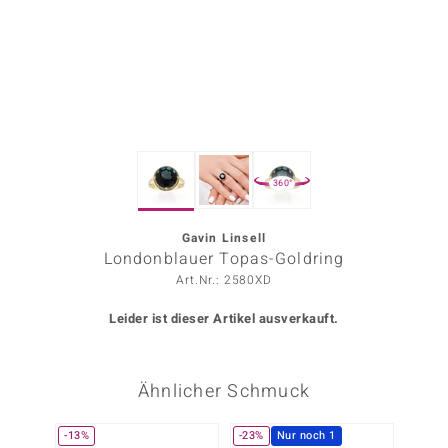
ors Edition
ana
Prince Designs
360°
o
Chic
Gavin Linsell
Londonblauer Topas-Goldring
insell
Art.Nr.: 2580XD
n Vogue
Leider ist dieser Artikel ausverkauft.
 Show
Ähnlicher Schmuck
o Paraíso
Classics
-13%
-23%
Nur noch 1
Nur n