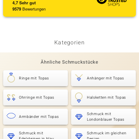
4,7
Sehr gut
9579
Bewertungen
Kategorien
Ähnliche Schmuckstücke
Ringe mit Topas
Anhänger mit Topas
Ohrringe mit Topas
Halsketten mit Topas
Schmuck mit
Armbänder mit Topas
Londonblauer Topas
Schmuck mit
Schmuck im gleichen
Edelsteinen in blau
Design