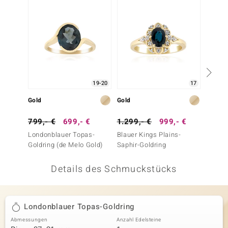
 JUWELO
remonti
uca
no Collection
19-20
17
ENTS BY DE MELO
Gold
Gold
Silber
va
799,- €
699,- €
1.299,- €
999,- €
49,- 
Londonblauer Topas-
Blauer Kings Plains-
Mosamb
otenier
Goldring (de Melo Gold)
Saphir-Goldring
Silberr
 1894 Collection
Details des Schmuckstücks
ana
Londonblauer Topas-Goldring
Abmessungen
Anzahl Edelsteine