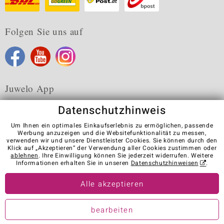
Folgen Sie uns auf
Juwelo App
Datenschutzhinweis
Um Ihnen ein optimales Einkaufserlebnis zu ermöglichen, passende
Werbung anzuzeigen und die Websitefunktionalität zu messen,
verwenden wir und unsere Dienstleister Cookies. Sie können durch den
Karriere
AGB
Datenschutz
Cookies
Impressum
Klick auf „Akzeptieren“ der Verwendung aller Cookies zustimmen oder
Kontakt
Vertrag widerrufen
ablehnen
. Ihre Einwilligung können Sie jederzeit widerrufen. Weitere
Informationen erhalten Sie in unseren
Datenschutzhinweisen
.
Visit our stores in other countries:
Alle akzeptieren
© Juwelo Deutschland GmbH (ein Tochterunternehmen der elumeo
bearbeiten
SE)