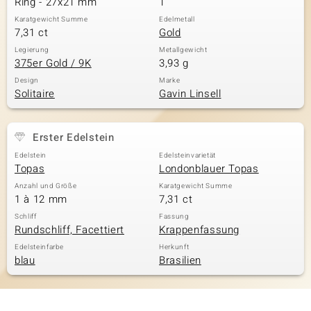
Ring - 27x21 mm
1
Karatgewicht Summe
Edelmetall
7,31 ct
Gold
& Classics
Legierung
Metallgewicht
375er Gold / 9K
3,93 g
Minerale
Design
Marke
Solitaire
Gavin Linsell
Erster Edelstein
Edelstein
Edelsteinvarietät
Topas
Londonblauer Topas
Anzahl und Größe
Karatgewicht Summe
1 à 12 mm
7,31 ct
Schliff
Fassung
Rundschliff, Facettiert
Krappenfassung
Edelsteinfarbe
Herkunft
blau
Brasilien