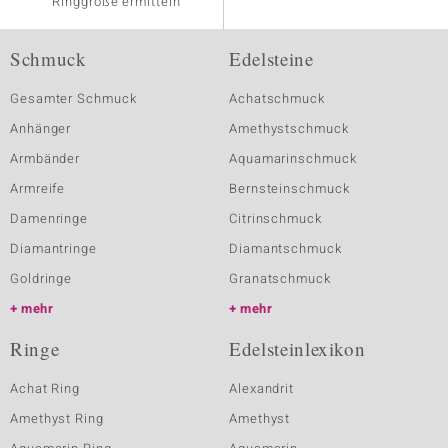
Ringgröße ermitteln
Schmuck
Edelsteine
Gesamter Schmuck
Achatschmuck
Anhänger
Amethystschmuck
Armbänder
Aquamarinschmuck
Armreife
Bernsteinschmuck
Damenringe
Citrinschmuck
Diamantringe
Diamantschmuck
Goldringe
Granatschmuck
mehr
mehr
Ringe
Edelsteinlexikon
Achat Ring
Alexandrit
Amethyst Ring
Amethyst