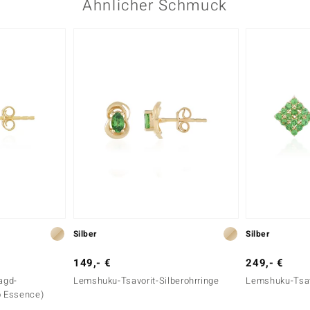
Ähnlicher Schmuck
Silber
Silber
149,- €
249,- €
agd-
Lemshuku-Tsavorit-Silberohrringe
Lemshuku-Tsavo
o Essence)