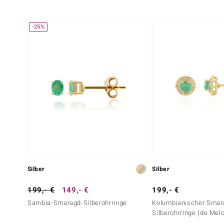
-25%
Silber
Silber
199,- €
149,- €
199,- €
Sambia-Smaragd-Silberohrringe
Kolumbianischer Smar
Silberohrringe (de Mel