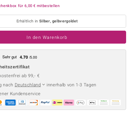
Perle
Ringgröße ermitteln
chenkbox für
6,00 €
mitbestellen
lith
Spinell
in
Zirkon
Erhältlich in
Silber, gelbvergoldet
In den Warenkorb
Gelb
Sehr gut
4.70
/5.00
heitszertifikat
ostenfrei ab 99,- €
ng nach
Deutschland
innerhalb von 1-3 Tagen
ener Kundenservice