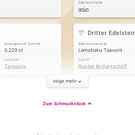
Edelsteinfarbe
grün
Dritter Edelstei
Karatgewicht Summe
Edelsteinvarietät
0,229 ct
Lemshuku-Tsavorit
Herkunft
Schliff
Tansania
Runder Brillantschliff
zeige mehr
Karatgewicht Summe
Zum Schmuckstück
0,071 ct
Herkunft
Tansania