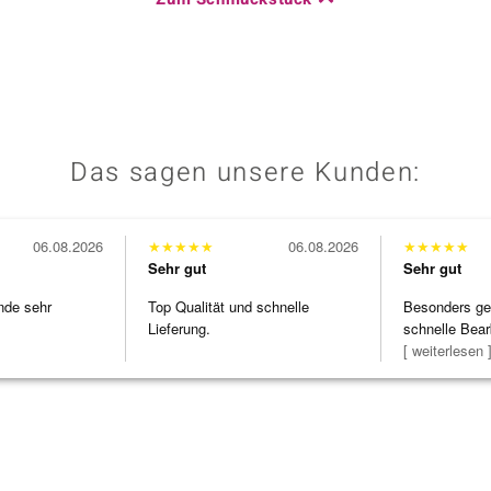
Das sagen unsere Kunden:
06.08.2026
★
★
★
★
★
06.08.2026
★
★
★
★
★
Sehr gut
Sehr gut
nde sehr
Top Qualität und schnelle
Besonders gef
Lieferung.
schnelle Bear
Bearbeitun
[ weiterlesen 