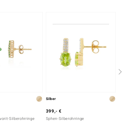
Silber
Silber
399,- €
99,- 
rit-Silberohrringe
Sphen-Silberohrringe
Kolum
Silber