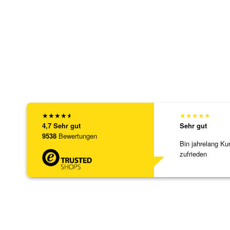
★
★
★
★
★
★
★
★
★
★
4,7
Sehr gut
Sehr gut
9538
Bewertungen
Bin jahrelang Ku
zufrieden