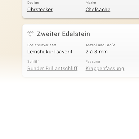
Design
Marke
Ohrstecker
Chefsache
Zweiter Edelstein
Edelsteinvarietät
Anzahl und Größe
Lemshuku-Tsavorit
2 à 3 mm
Schliff
Fassung
Runder Brillantschliff
Krappenfassung
Vierter Edelstein
Edelsteinvarietät
Anzahl und Größe
Lemshuku-Tsavorit
2 à 2 mm
Schliff
Fassung
Runder Brillantschliff
Krappenfassung