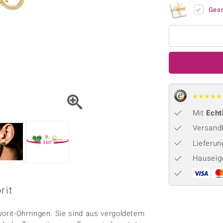
Onyx
Peridot
ns
♦ Silberhalsketten
TPC
Ges
Rhodolith
Spektro
k
♦ Silberohrringe
Trends & Classics
Türkis
Turmal
♦ Silberanhänger
Vitale Minerale
n
Platinschmuck
Blau
Grün
★
★
★
★
★
Mit
Echt
Versandk
Lieferu
360°
Hauseig
rit
rit-Ohrringen. Sie sind aus vergoldetem