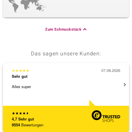
Zum Schmuckstück
Das sagen unsere Kunden:
★
★
★
★
★
07.08.2026
★
★
★
Sehr gut
Sehr g
Alles super
Hatte 
Schmu
[ weite
★
★
★
★
★
4,7
Sehr gut
9554
Bewertungen