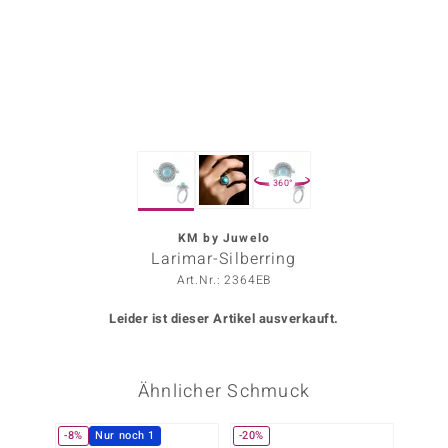
ors Edition
ana
Prince Designs
360°
o
Chic
KM by Juwelo
Larimar-Silberring
insell
Art.Nr.: 2364EB
n Vogue
Leider ist dieser Artikel ausverkauft.
 Show
Ähnlicher Schmuck
o Paraíso
Classics
-8%
Nur noch 1
-20%