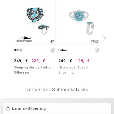
 JUWELO
remonti
uca
no Collection
17
17-20
ENTS BY DE MELO
Silber
Silber
Silber
va
249,- €
229,- €
249,- €
199,- €
149,-
Sleeping Beauty-Türkis-
Neonblauer Apatit-
Sleepi
otenier
Silberring
Silberring
Silbers
Türkis)
 1894 Collection
Details des Schmuckstücks
ana
Larimar-Silberring