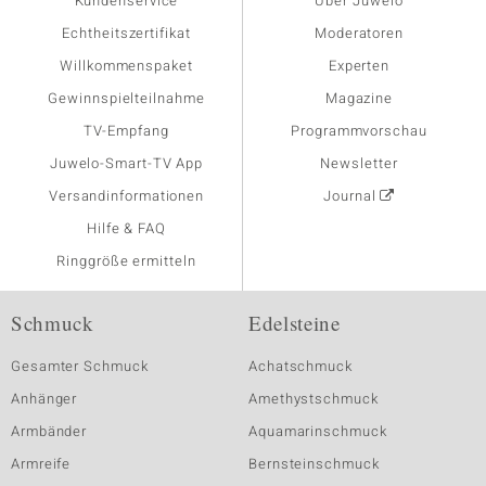
Kundenservice
Über Juwelo
Echtheitszertifikat
Moderatoren
Willkommenspaket
Experten
Gewinnspielteilnahme
Magazine
TV-Empfang
Programmvorschau
Juwelo-Smart-TV App
Newsletter
Versandinformationen
Journal
Hilfe & FAQ
Ringgröße ermitteln
Schmuck
Edelsteine
Gesamter Schmuck
Achatschmuck
Anhänger
Amethystschmuck
Armbänder
Aquamarinschmuck
Armreife
Bernsteinschmuck