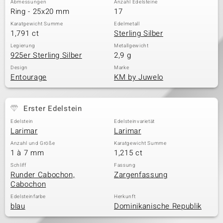
Abmessungen
Anzahl Edelsteine
Ring - 25x20 mm
17
Karatgewicht Summe
Edelmetall
1,791 ct
Sterling Silber
& Classics
Legierung
Metallgewicht
925er Sterling Silber
2,9 g
Minerale
Design
Marke
Entourage
KM by Juwelo
Erster Edelstein
Edelstein
Edelsteinvarietät
Larimar
Larimar
Anzahl und Größe
Karatgewicht Summe
1 à 7 mm
1,215 ct
Schliff
Fassung
Runder Cabochon,
Zargenfassung
Cabochon
Edelsteinfarbe
Herkunft
blau
Dominikanische Republik