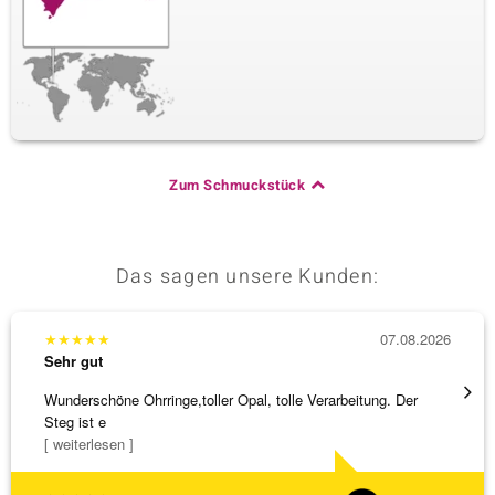
Zum Schmuckstück
Das sagen unsere Kunden:
★
★
★
★
★
07.08.2026
★
★
★
Sehr gut
Sehr g
Wunderschöne Ohrringe,toller Opal, tolle Verarbeitung. Der
Hatte 
Steg ist e
Schmu
[ weiterlesen ]
[ weite