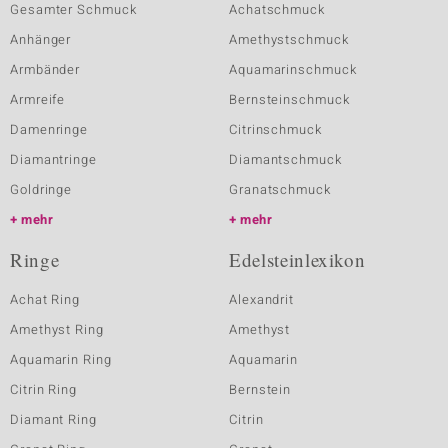
Gesamter Schmuck
Achatschmuck
Anhänger
Amethystschmuck
Armbänder
Aquamarinschmuck
Armreife
Bernsteinschmuck
Damenringe
Citrinschmuck
Diamantringe
Diamantschmuck
Goldringe
Granatschmuck
mehr
mehr
Ringe
Edelsteinlexikon
Achat Ring
Alexandrit
Amethyst Ring
Amethyst
Aquamarin Ring
Aquamarin
Citrin Ring
Bernstein
Diamant Ring
Citrin