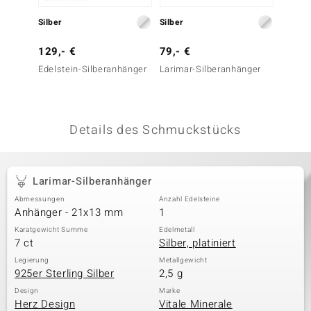
 JUWELO
Silber
Silber
Silber
remonti
129,- €
79,- €
69,- 
Edelstein-Silberanhänger
Larimar-Silberanhänger
Larima
uca
no Collection
Details des Schmuckstücks
ENTS BY DE MELO
va
Larimar-Silberanhänger
otenier
Abmessungen
Anzahl Edelsteine
Anhänger - 21x13 mm
1
 1894 Collection
Karatgewicht Summe
Edelmetall
7 ct
Silber, platiniert
Legierung
Metallgewicht
925er Sterling Silber
2,5 g
ana
Design
Marke
Herz Design
Vitale Minerale