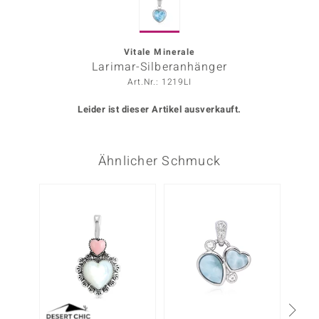
ors Edition
ana
Vitale Minerale
Larimar-Silberanhänger
Art.Nr.: 1219LI
Prince Designs
Leider ist dieser Artikel ausverkauft.
o
Ähnlicher Schmuck
Chic
insell
n Vogue
 Show
o Paraíso
Classics