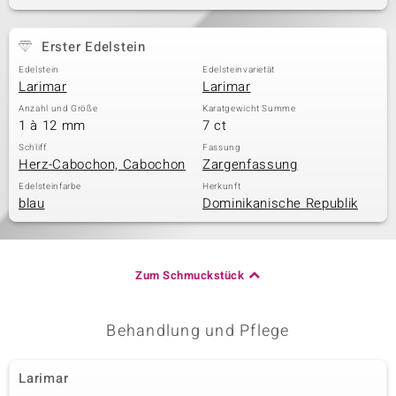
Erster Edelstein
& Classics
Edelstein
Edelsteinvarietät
Larimar
Larimar
Minerale
Anzahl und Größe
Karatgewicht Summe
1 à 12 mm
7 ct
Schliff
Fassung
Herz-Cabochon, Cabochon
Zargenfassung
Edelsteinfarbe
Herkunft
blau
Dominikanische Republik
Zum Schmuckstück
Behandlung und Pflege
Larimar