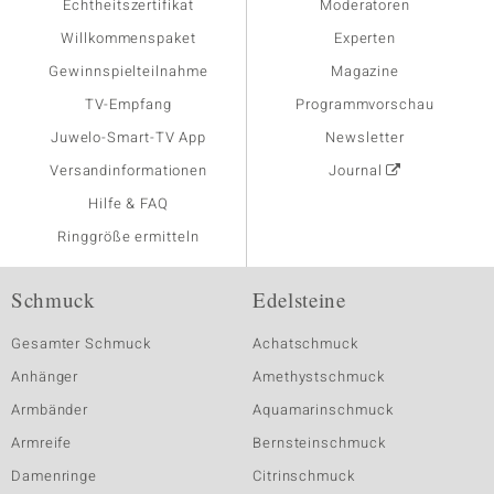
Echtheitszertifikat
Moderatoren
Willkommenspaket
Experten
Gewinnspielteilnahme
Magazine
TV-Empfang
Programmvorschau
Juwelo-Smart-TV App
Newsletter
Versandinformationen
Journal
Hilfe & FAQ
Ringgröße ermitteln
Schmuck
Edelsteine
Gesamter Schmuck
Achatschmuck
Anhänger
Amethystschmuck
Armbänder
Aquamarinschmuck
Armreife
Bernsteinschmuck
Damenringe
Citrinschmuck