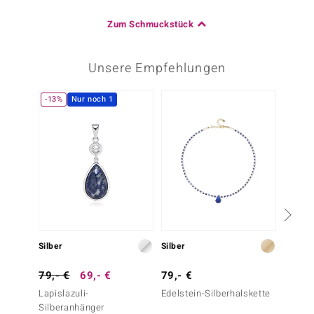
Zum Schmuckstück
Unsere Empfehlungen
-13%
Nur noch 1
Nur n
Silber
Silber
Silber
79,- €
69,- €
79,- €
129,-
Lapislazuli-
Edelstein-Silberhalskette
Lapisla
Silberanhänger
Silber