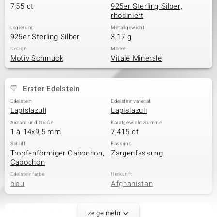
7,55 ct
925er Sterling Silber,
rhodiniert
Legierung
Metallgewicht
925er Sterling Silber
3,17 g
Design
Marke
Motiv Schmuck
Vitale Minerale
Erster Edelstein
Edelstein
Edelsteinvarietät
Lapislazuli
Lapislazuli
Anzahl und Größe
Karatgewicht Summe
1 à 14x9,5 mm
7,415 ct
Schliff
Fassung
Tropfenförmiger Cabochon,
Zargenfassung
Cabochon
Edelsteinfarbe
Herkunft
blau
Afghanistan
zeige mehr
Zweiter Edelstein