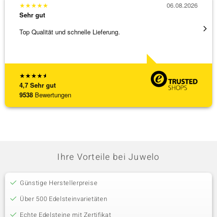
★
★
★
★
★
06.08.2026
★
★
★
Sehr gut
Sehr g
Top Qualität und schnelle Lieferung.
Schnel
★
★
★
★
★
4,7
Sehr gut
9538
Bewertungen
Ihre Vorteile bei Juwelo
Günstige Herstellerpreise
Über 500 Edelsteinvarietäten
Echte Edelsteine mit Zertifikat