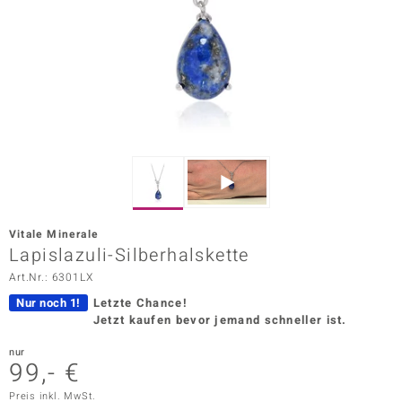
ors Edition
ana
Prince Designs
o
Chic
Vitale Minerale
insell
Lapislazuli-Silberhalskette
Art.Nr.: 6301LX
n Vogue
Nur noch 1!
Letzte Chance!
 Show
Jetzt kaufen bevor jemand schneller ist.
o Paraíso
nur
99,- €
Classics
Preis inkl. MwSt.