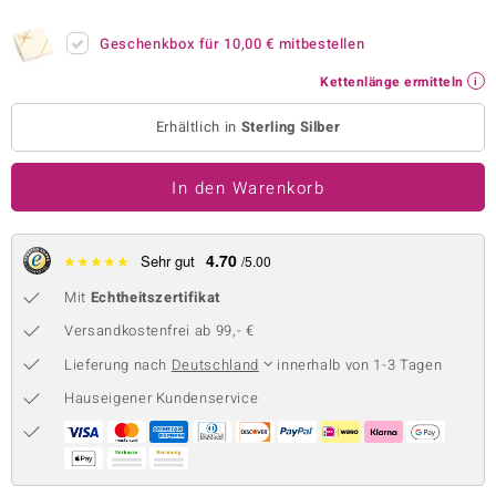
 JUWELO
Geschenkbox für
10,00 €
mitbestellen
remonti
Kettenlänge ermitteln
uca
Erhältlich in
Sterling Silber
no Collection
In den Warenkorb
ENTS BY DE MELO
va
4.70
★
★
★
★
★
Sehr gut
/5.00
Mit
Echtheitszertifikat
otenier
Versandkostenfrei ab 99,- €
 1894 Collection
Lieferung nach
Deutschland
innerhalb von 1-3 Tagen
Hauseigener Kundenservice
ana