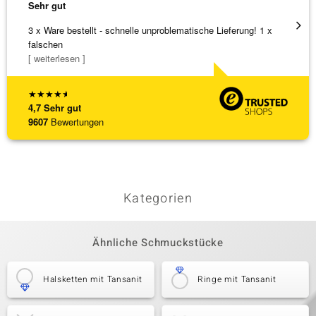
Sehr gut
Sehr g
3 x Ware bestellt - schnelle unproblematische Lieferung! 1 x
Schöne
falschen
weiter
[ weiterlesen ]
★
★
★
★
★
4,7
Sehr gut
9607
Bewertungen
Kategorien
Ähnliche Schmuckstücke
Halsketten mit Tansanit
Ringe mit Tansanit