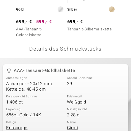
 JUWELO
Gold
Silber
Gold
remonti
699,- €
599,- €
699,- €
799,-
AAA-Tansanit-
Tansanit-Silberhalskette
AAA-Ta
uca
Goldhalskette
Goldha
no Collection
Details des Schmuckstücks
ENTS BY DE MELO
va
AAA-Tansanit-Goldhalskette
Abmessungen
Anzahl Edelsteine
otenier
Anhänger - 20x12 mm,
29
Kette ca. 40-45 cm
 1894 Collection
Karatgewicht Summe
Edelmetall
1,406 ct
Weißgold
Legierung
Metallgewicht
585er Gold / 14K
2,28 g
ana
Design
Marke
Entourage
Cirari