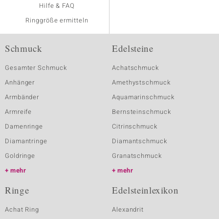
Hilfe & FAQ
Ringgröße ermitteln
Schmuck
Edelsteine
Gesamter Schmuck
Achatschmuck
Anhänger
Amethystschmuck
Armbänder
Aquamarinschmuck
Armreife
Bernsteinschmuck
Damenringe
Citrinschmuck
Diamantringe
Diamantschmuck
Goldringe
Granatschmuck
mehr
mehr
Ringe
Edelsteinlexikon
Achat Ring
Alexandrit