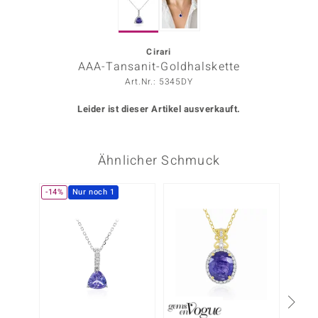
ors Edition
ana
Cirari
AAA-Tansanit-Goldhalskette
Art.Nr.: 5345DY
Prince Designs
Leider ist dieser Artikel ausverkauft.
o
Ähnlicher Schmuck
Chic
insell
-14%
Nur noch 1
-25%
n Vogue
 Show
o Paraíso
Classics