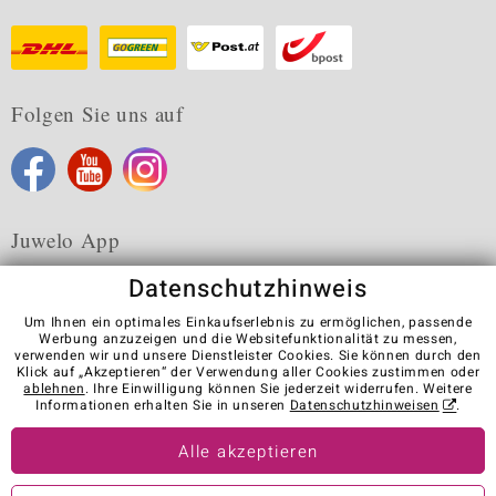
Folgen Sie uns auf
Juwelo App
Datenschutzhinweis
Um Ihnen ein optimales Einkaufserlebnis zu ermöglichen, passende
Werbung anzuzeigen und die Websitefunktionalität zu messen,
verwenden wir und unsere Dienstleister Cookies. Sie können durch den
Karriere
AGB
Datenschutz
Cookies
Impressum
Klick auf „Akzeptieren“ der Verwendung aller Cookies zustimmen oder
Kontakt
Vertrag widerrufen
ablehnen
. Ihre Einwilligung können Sie jederzeit widerrufen. Weitere
Informationen erhalten Sie in unseren
Datenschutzhinweisen
.
Visit our stores in other countries:
Alle akzeptieren