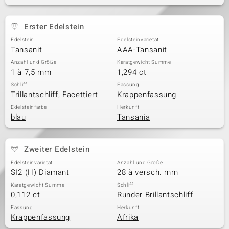
Erster Edelstein
& Classics
Edelstein
Edelsteinvarietät
Tansanit
AAA-Tansanit
Minerale
Anzahl und Größe
Karatgewicht Summe
1 à 7,5 mm
1,294 ct
Schliff
Fassung
Trillantschliff, Facettiert
Krappenfassung
Edelsteinfarbe
Herkunft
blau
Tansania
Zweiter Edelstein
Edelsteinvarietät
Anzahl und Größe
SI2 (H) Diamant
28 à versch. mm
Karatgewicht Summe
Schliff
0,112 ct
Runder Brillantschliff
Fassung
Herkunft
Krappenfassung
Afrika