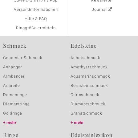
Juwelo-Smart-TV App
Newsletter
Versandinformationen
Journal
Hilfe & FAQ
Ringgröße ermitteln
Schmuck
Edelsteine
Gesamter Schmuck
Achatschmuck
Anhänger
Amethystschmuck
Armbänder
Aquamarinschmuck
Armreife
Bernsteinschmuck
Damenringe
Citrinschmuck
Diamantringe
Diamantschmuck
Goldringe
Granatschmuck
mehr
mehr
Ringe
Edelsteinlexikon