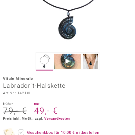
ors Edition
ana
Prince Designs
o
Chic
Vitale Minerale
insell
Labradorit-Halskette
Art.Nr.: 1421XL
n Vogue
früher
nur
 Show
79,- €
49,- €
o Paraíso
Preis inkl. MwSt., zzgl.
Versandkosten
Classics
Geschenkbox für
10,00 €
mitbestellen