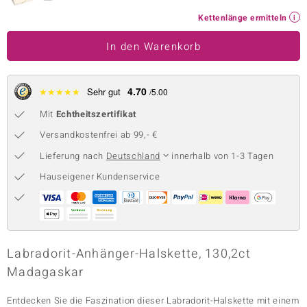
 JUWELO
Kettenlänge ermitteln
In den Warenkorb
remonti
uca
4.70
★
★
★
★
★
Sehr gut
/5.00
no Collection
Mit
Echtheitszertifikat
ENTS BY DE MELO
Versandkostenfrei ab 99,- €
Lieferung nach
Deutschland
innerhalb von 1-3 Tagen
va
Hauseigener Kundenservice
otenier
 1894 Collection
Labradorit-Anhänger-Halskette, 130,2ct
Madagaskar
ana
Entdecken Sie die Faszination dieser Labradorit-Halskette mit einem