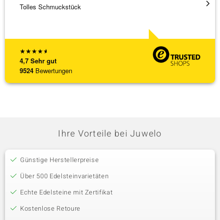
Tolles Schmuckstück
Schnel
★
★
★
★
★
4,7
Sehr gut
9524
Bewertungen
Ihre Vorteile bei Juwelo
Günstige Herstellerpreise
Über 500 Edelsteinvarietäten
Echte Edelsteine mit Zertifikat
Kostenlose Retoure