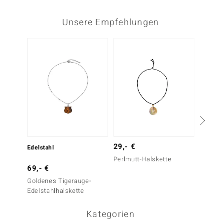
Unsere Empfehlungen
29,- €
Edelstahl
Edelsta
Perlmutt-Halskette
69,- €
79,- 
Goldenes Tigerauge-
Golden
Edelstahlhalskette
Edelst
Kategorien