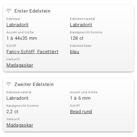
Erster Edelstein
Edelstein
Edelsteinvarietät
Labradorit
Labradorit
Anzahl und Größe
Karatgewicht Summe
1 à 44x35 mm
128 ct
Schliff
Edelsteinfarbe
Fancy-Schliff, Facettiert
blau
Herkunft
Madagaskar
Zweiter Edelstein
Edelsteinvarietät
Anzahl und Größe
Labradorit
1 à 6 mm
Karatgewicht Summe
Schliff
2,2 ct
Bead rund
Herkunft
Madagaskar