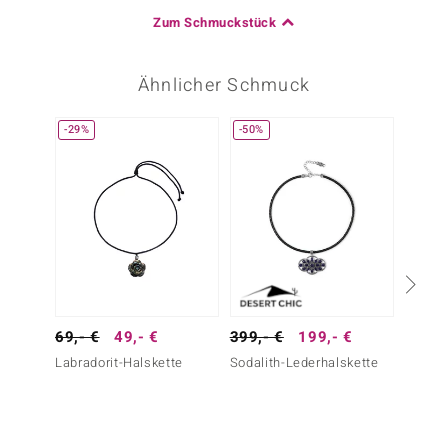
Zum Schmuckstück
Ähnlicher Schmuck
-29%
-50%
Nur n
69,- €
49,- €
399,- €
199,- €
49,- 
Labradorit-Halskette
Sodalith-Lederhalskette
Labrad