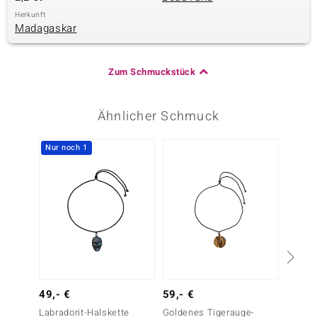
Herkunft
Madagaskar
Zum Schmuckstück
Ähnlicher Schmuck
Nur noch 1
Nur n
49,- €
59,- €
Silber
Labradorit-Halskette
Goldenes Tigerauge-