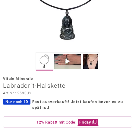
ors Edition
ana
Prince Designs
o
Chic
Vitale Minerale
insell
Labradorit-Halskette
Art.Nr.: 9593JY
n Vogue
Nur noch 10
Fast ausverkauft!
Jetzt kaufen bevor es zu
 Show
spät ist!
o Paraíso
12%
Rabatt mit Code:
Friday
Classics