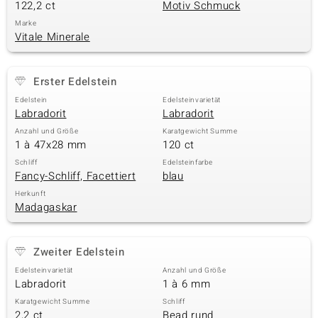
122,2 ct
Motiv Schmuck
Marke
Vitale Minerale
Erster Edelstein
Edelstein
Edelsteinvarietät
Labradorit
Labradorit
Anzahl und Größe
Karatgewicht Summe
1 à 47x28 mm
120 ct
Schliff
Edelsteinfarbe
Fancy-Schliff, Facettiert
blau
Herkunft
Madagaskar
Zweiter Edelstein
Edelsteinvarietät
Anzahl und Größe
Labradorit
1 à 6 mm
Karatgewicht Summe
Schliff
2,2 ct
Bead rund