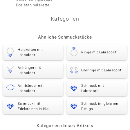
Edelstahlhalskette
Edelst
Kategorien
Ähnliche Schmuckstücke
Halsketten mit
Ringe mit Labradorit
Labradorit
Anhänger mit
Ohrringe mit Labradorit
Labradorit
Armbänder mit
Schmuck mit
Labradorit
Labradorit
Schmuck mit
Schmuck im gleichen
Edelsteinen in blau
Design
Kategorien dieses Artikels