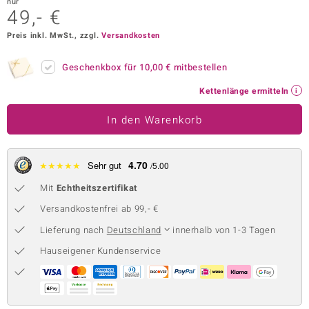
nur
49,- €
 JUWELO
Preis inkl. MwSt., zzgl.
Versandkosten
remonti
Geschenkbox für
10,00 €
mitbestellen
uca
Kettenlänge ermitteln
no Collection
In den Warenkorb
ENTS BY DE MELO
va
4.70
★
★
★
★
★
Sehr gut
/5.00
otenier
Mit
Echtheitszertifikat
Versandkostenfrei ab 99,- €
 1894 Collection
Lieferung nach
Deutschland
innerhalb von 1-3 Tagen
Hauseigener Kundenservice
ana