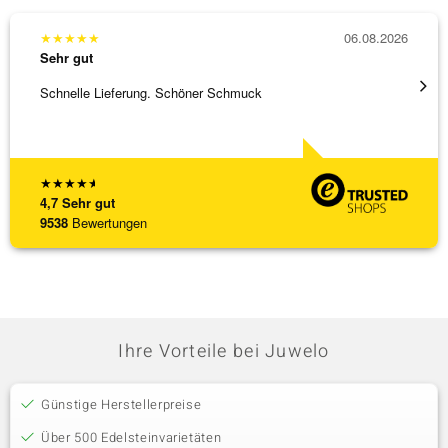
★
★
★
★
★
06.08.2026
★
★
★
Sehr gut
Sehr g
Schnelle Lieferung. Schöner Schmuck
Bin ja
★
★
★
★
★
4,7
Sehr gut
9538
Bewertungen
Ihre Vorteile bei Juwelo
Günstige Herstellerpreise
Über 500 Edelsteinvarietäten