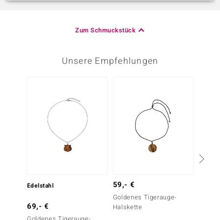
Zum Schmuckstück
Unsere Empfehlungen
-29%
59,- €
Edelstahl
Edelsta
Goldenes Tigerauge-
69,- €
69,- 
Halskette
Goldenes Tigerauge-
Labrado