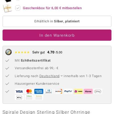
 JUWELO
Geschenkbox für
6,00 €
mitbestellen
remonti
Erhältlich in
Silber, platiniert
uca
In den Warenkorb
no Collection
ENTS BY DE MELO
4.70
★
★
★
★
★
Sehr gut
/5.00
va
Mit
Echtheitszertifikat
Versandkostenfrei ab 99,- €
otenier
Lieferung nach
Deutschland
innerhalb von 1-3 Tagen
 1894 Collection
Hauseigener Kundenservice
ana
Spirale Design Sterling Silber Ohrringe