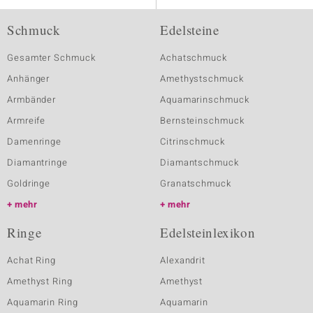
Schmuck
Edelsteine
Gesamter Schmuck
Achatschmuck
Anhänger
Amethystschmuck
Armbänder
Aquamarinschmuck
Armreife
Bernsteinschmuck
Damenringe
Citrinschmuck
Diamantringe
Diamantschmuck
Goldringe
Granatschmuck
mehr
mehr
Ringe
Edelsteinlexikon
Achat Ring
Alexandrit
Amethyst Ring
Amethyst
Aquamarin Ring
Aquamarin