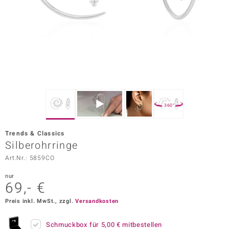
ors Edition
ana
Prince Designs
o
360°
Chic
Trends & Classics
insell
Silberohrringe
Art.Nr.: 5859CO
n Vogue
nur
 Show
69,- €
o Paraíso
Preis inkl. MwSt., zzgl.
Versandkosten
Classics
Schmuckbox für
5,00 €
mitbestellen