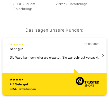
SI1 (H) Brillant-
Zirkon-Silberohrringe
Zirkon-
Goldohrringe
Das sagen unsere Kunden:
★
★
★
★
★
07.08.2026
★
★
★
Sehr gut
Sehr g
Die Ware kam schneller als erwartet. Sie war sehr gut verpackt.
Alles 
★
★
★
★
★
4,7
Sehr gut
9554
Bewertungen