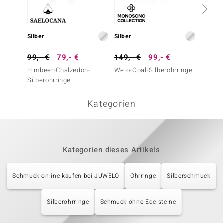
Silber
Silber
Silber
99,- €
79,- €
149,- €
99,- €
99,- 
Himbeer-Chalzedon-
Welo-Opal-Silberohrringe
Silbero
Silberohrringe
Kategorien
Kategorien dieses Artikels
Schmuck online kaufen bei JUWELO
Ohrringe
Silberschmuck
Silberohrringe
Schmuck ohne Edelsteine