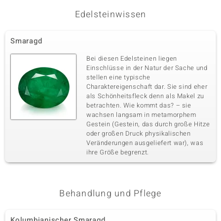
Fünfter Edelstein
Edelsteinwissen
Edelsteinvarietät
Anzahl und Größe
Kolumbianischer Smaragd
1 à 2,4 mm
Smaragd
Karatgewicht Summe
Schliff
0,049 ct
Rundschliff
Bei diesen Edelsteinen liegen
Einschlüsse in der Natur der Sache und
Fassung
Herkunft
stellen eine typische
Krappenfassung
Kolumbien
Charaktereigenschaft dar. Sie sind eher
als Schönheitsfleck denn als Makel zu
betrachten. Wie kommt das? – sie
Sechster Edelstein
wachsen langsam in metamorphem
Edelsteinvarietät
Gestein (Gestein, das durch große Hitze
Anzahl und Größe
Kolumbianischer Smaragd
2 à 2,2 mm
oder großen Druck physikalischen
Veränderungen ausgeliefert war), was
Karatgewicht Summe
Schliff
ihre Größe begrenzt.
0,071 ct
Rundschliff
Fassung
Herkunft
Krappenfassung
Kolumbien
Behandlung und Pflege
Kolumbianischer Smaragd