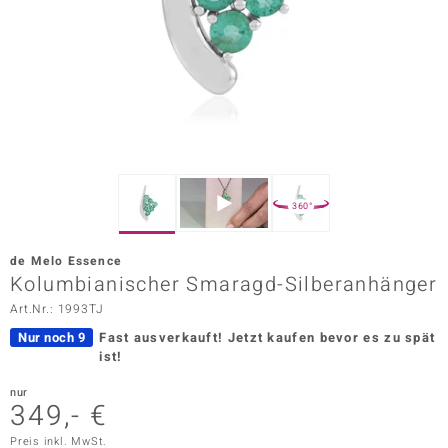
ors Edition
ana
Prince Designs
o
360°
Chic
de Melo Essence
insell
Kolumbianischer Smaragd-Silberanhänger
Art.Nr.: 1993TJ
n Vogue
Nur noch 9
Fast ausverkauft!
Jetzt kaufen bevor es zu spät
 Show
ist!
o Paraíso
nur
349,- €
Classics
Preis inkl. MwSt.