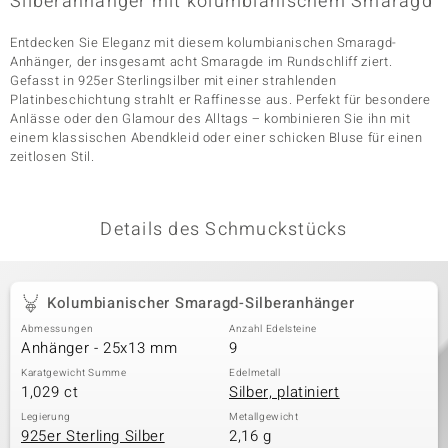
Silberanhänger mit kolumbianischem Smaragd
Entdecken Sie Eleganz mit diesem kolumbianischen Smaragd-
Anhänger, der insgesamt acht Smaragde im Rundschliff ziert.
& Classics
Gefasst in 925er Sterlingsilber mit einer strahlenden
Platinbeschichtung strahlt er Raffinesse aus. Perfekt für besondere
Minerale
Anlässe oder den Glamour des Alltags – kombinieren Sie ihn mit
einem klassischen Abendkleid oder einer schicken Bluse für einen
zeitlosen Stil.
Details des Schmuckstücks
Kolumbianischer Smaragd-Silberanhänger
Abmessungen
Anzahl Edelsteine
Anhänger - 25x13 mm
9
Karatgewicht Summe
Edelmetall
1,029 ct
Silber, platiniert
Legierung
Metallgewicht
925er Sterling Silber
2,16 g