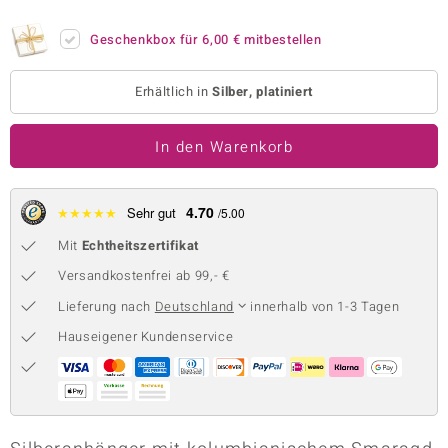
 JUWELO
Geschenkbox für
6,00 €
mitbestellen
remonti
Erhältlich in
Silber, platiniert
uca
In den Warenkorb
no Collection
ENTS BY DE MELO
4.70
★
★
★
★
★
Sehr gut
/5.00
va
Mit
Echtheitszertifikat
otenier
Versandkostenfrei ab 99,- €
Lieferung nach
Deutschland
innerhalb von 1-3 Tagen
 1894 Collection
Hauseigener Kundenservice
ana