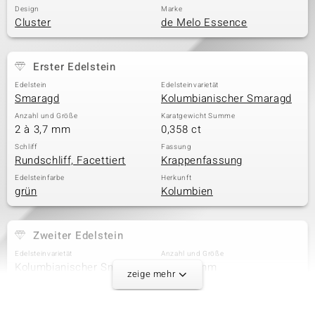
Design
Marke
Cluster
de Melo Essence
Erster Edelstein
Edelstein
Edelsteinvarietät
Smaragd
Kolumbianischer Smaragd
Anzahl und Größe
Karatgewicht Summe
2 à 3,7 mm
0,358 ct
Schliff
Fassung
Rundschliff, Facettiert
Krappenfassung
Edelsteinfarbe
Herkunft
grün
Kolumbien
Zweiter Edelstein
Edelsteinvarietät
Anzahl und Größe
Kolumbianischer Smaragd
2 à 3,5 mm
zeige mehr
Karatgewicht Summe
Schliff
0,311 ct
Rundschliff