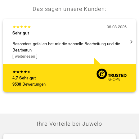
Das sagen unsere Kunden:
★
★
★
★
★
06.08.2026
★
★
★
Sehr gut
Sehr g
Besonders gefallen hat mir die schnelle Bearbeitung und die
Top Qu
Bearbeitun
[ weiterlesen ]
★
★
★
★
★
4,7
Sehr gut
9538
Bewertungen
Ihre Vorteile bei Juwelo