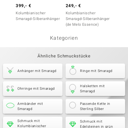
399,- €
249,- €
149,-
Kolumbianischer
Kolumbianischer
Kolumb
Smaragd-Silberanhänger
Smaragd-Silberanhänger
Smarag
(de Melo Essence)
Kategorien
Ähnliche Schmuckstücke
Anhänger mit Smaragd
Ringe mit Smaragd
Halsketten mit
Ohrringe mit Smaragd
Smaragd
Armbänder mit
Passende Kette in
Smaragd
Sterling Silber
Schmuck mit
Schmuck mit
Kolumbianischer
Edelsteinen in grün