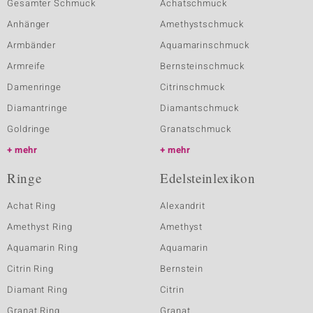
Gesamter Schmuck
Achatschmuck
Anhänger
Amethystschmuck
Armbänder
Aquamarinschmuck
Armreife
Bernsteinschmuck
Damenringe
Citrinschmuck
Diamantringe
Diamantschmuck
Goldringe
Granatschmuck
mehr
mehr
Ringe
Edelsteinlexikon
Achat Ring
Alexandrit
Amethyst Ring
Amethyst
Aquamarin Ring
Aquamarin
Citrin Ring
Bernstein
Diamant Ring
Citrin
Granat Ring
Granat