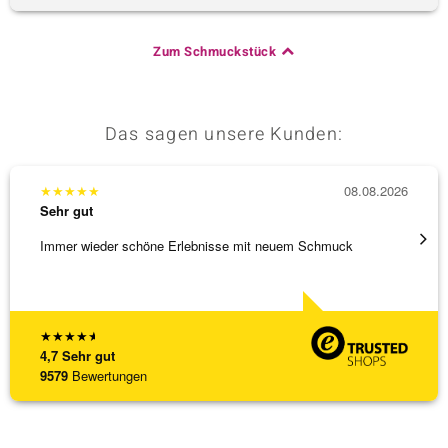
Zum Schmuckstück
Das sagen unsere Kunden:
★
★
★
★
★
08.08.2026
★
★
★
Sehr gut
Sehr g
Immer wieder schöne Erlebnisse mit neuem Schmuck
Schöne
★
★
★
★
★
4,7
Sehr gut
9579
Bewertungen