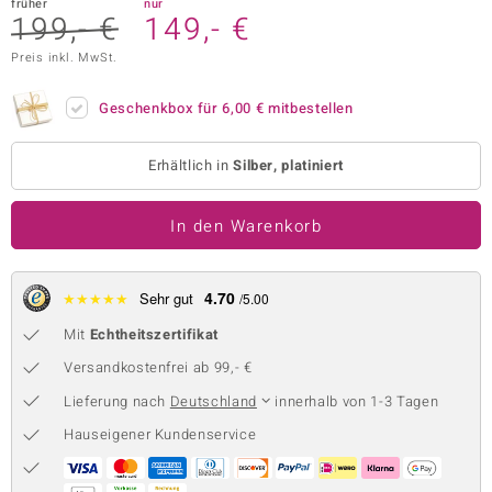
früher
nur
199,- €
149,- €
 JUWELO
Preis inkl. MwSt.
remonti
Geschenkbox für
6,00 €
mitbestellen
uca
no Collection
Erhältlich in
Silber, platiniert
ENTS BY DE MELO
In den Warenkorb
va
4.70
★
★
★
★
★
Sehr gut
otenier
/5.00
Mit
Echtheitszertifikat
 1894 Collection
Versandkostenfrei ab 99,- €
Lieferung nach
Deutschland
innerhalb von 1-3 Tagen
ana
Hauseigener Kundenservice