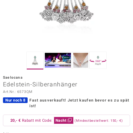
ors Edition
ana
Prince Designs
o
360°
Chic
Saelocana
insell
Edelstein-Silberanhänger
Art.Nr.: 6573QM
n Vogue
Nur noch 8
Fast ausverkauft!
Jetzt kaufen bevor es zu spät
 Show
ist!
o Paraíso
20,- €
Rabatt mit Code:
Nacht
(Mindestbestellwert: 150,- €)
Classics