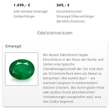
Karatgewicht Summe
Schliff
1.499,- €
349,- €
149,-
0,549 ct
Rundschliff
AAA-Sambia-Smaragd-
Kolumbianischer
Kolumb
Fassung
Herkunft
Goldanhänger
Smaragd-Silberanhänger
Smarag
Krappenfassung
Kambodscha
(de Melo Essence)
Fünfter Edelstein
Edelsteinwissen
Edelsteinvarietät
Anzahl und Größe
Turmalin
15 à 1,2 mm
Smaragd
Karatgewicht Summe
Schliff
0,129 ct
Rundschliff
Bei diesen Edelsteinen liegen
Einschlüsse in der Natur der Sache und
Fassung
Herkunft
stellen eine typische
Krappenfassung
Madagaskar
Charaktereigenschaft dar. Sie sind eher
als Schönheitsfleck denn als Makel zu
betrachten. Wie kommt das? – sie
Sechster Edelstein
wachsen langsam in metamorphem
Edelsteinvarietät
Gestein (Gestein, das durch große Hitze
Anzahl und Größe
Zirkon
11 à 1,2 mm
oder großen Druck physikalischen
Veränderungen ausgeliefert war), was
Karatgewicht Summe
Schliff
ihre Größe begrenzt.
0,128 ct
Rundschliff
Fassung
Herkunft