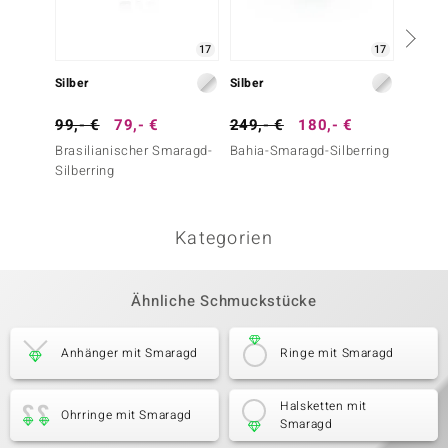
17
17
Silber
Silber
Silber
99,- €
79,- €
249,- €
180,- €
99,- 
Brasilianischer Smaragd-
Bahia-Smaragd-Silberring
Paraib
Silberring
Silber
Kategorien
Ähnliche Schmuckstücke
Anhänger mit Smaragd
Ringe mit Smaragd
Halsketten mit
Ohrringe mit Smaragd
Smaragd