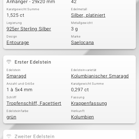
Anhänger - 29x20 mm
42
Karatgewicht Summe
Edelmetall
1,525 ct
Silber, platiniert
Legierung
Metallgewicht
925er Sterling Silber
3 g
Design
Marke
Entourage
Saelocana
Erster Edelstein
Edelstein
Edelsteinvarietät
Smaragd
Kolumbianischer Smaragd
Anzahl und Größe
Karatgewicht Summe
1 à 5x4 mm
0,297 ct
Schliff
Fassung
Tropfenschliff, Facettiert
Krappenfassung
Edelsteinfarbe
Herkunft
grün
Kolumbien
Zweiter Edelstein