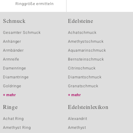
Ringgröße ermitteln
Schmuck
Edelsteine
Gesamter Schmuck
Achatschmuck
Anhänger
Amethystschmuck
Armbänder
Aquamarinschmuck
Armreife
Bernsteinschmuck
Damenringe
Citrinschmuck
Diamantringe
Diamantschmuck
Goldringe
Granatschmuck
mehr
mehr
Ringe
Edelsteinlexikon
Achat Ring
Alexandrit
Amethyst Ring
Amethyst