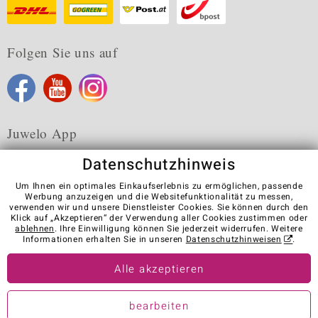
Folgen Sie uns auf
Juwelo App
Datenschutzhinweis
Um Ihnen ein optimales Einkaufserlebnis zu ermöglichen, passende
Werbung anzuzeigen und die Websitefunktionalität zu messen,
verwenden wir und unsere Dienstleister Cookies. Sie können durch den
Karriere
AGB
Datenschutz
Cookies
Impressum
Klick auf „Akzeptieren“ der Verwendung aller Cookies zustimmen oder
Kontakt
Vertrag widerrufen
ablehnen
. Ihre Einwilligung können Sie jederzeit widerrufen. Weitere
Informationen erhalten Sie in unseren
Datenschutzhinweisen
.
Visit our stores in other countries:
Alle akzeptieren
© Juwelo Deutschland GmbH (ein Tochterunternehmen der elumeo
bearbeiten
SE)