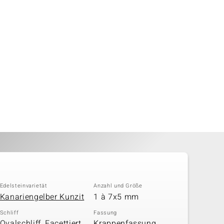
Edelsteinvarietät
Anzahl und Größe
Kanariengelber Kunzit
1 à 7x5 mm
Schliff
Fassung
Ovalschliff, Facettiert
Krappenfassung