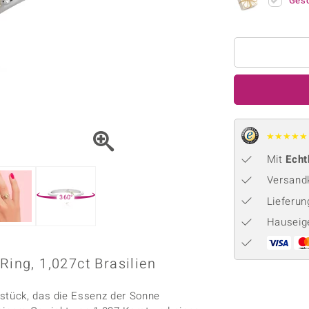
Onyx
Peridot
Ges
ns
♦ Silberhalsketten
TPC
Rhodolith
Spektro
k
♦ Silberohrringe
Trends & Classics
Türkis
Turmal
♦ Silberanhänger
Vitale Minerale
n
Platinschmuck
Blau
Grün
★
★
★
★
★
Mit
Echt
Versandk
360°
Lieferu
Hauseig
Ring, 1,027ct Brasilien
kstück, das die Essenz der Sonne