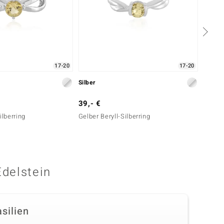
17-20
17-20
Silber
Silber
39,- €
99,- 
ilberring
Gelber Beryll-Silberring
Mandar
Edelstein
silien