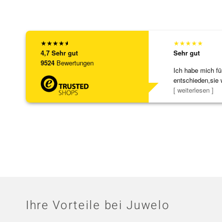
★
★
★
★
★
★
★
★
★
★
4,7
Sehr gut
Sehr gut
9524
Bewertungen
Ich habe mich fü
entschieden,sie 
[ weiterlesen ]
Ihre Vorteile bei Juwelo