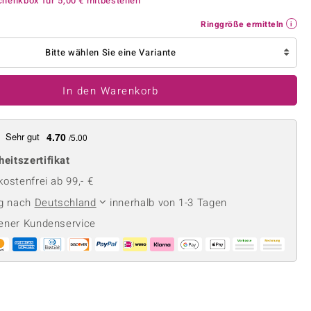
chenkbox für
5,00 €
mitbestellen
Perle
Ringgröße ermitteln
lith
Spinell
Ringgröße ermitteln
in
Zirkon
Bitte wählen Sie eine Variante
In den Warenkorb
Gelb
Sehr gut
4.70
/5.00
heitszertifikat
ostenfrei ab 99,- €
ng nach
Deutschland
innerhalb von 1-3 Tagen
ener Kundenservice