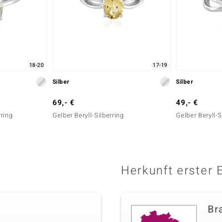
18-20
17-19
Silber
Silber
69,- €
49,- €
ring
Gelber Beryll-Silberring
Gelber Beryll-S
Herkunft erster 
Bra