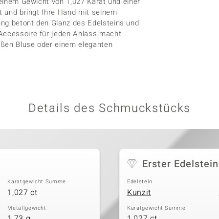
t einem Gewicht von 1,027 Karat und einer
st und bringt Ihre Hand mit seinem
ung betont den Glanz des Edelsteins und
 Accessoire für jeden Anlass macht.
eißen Bluse oder einem eleganten
Details des Schmuckstücks
Erster Edelstein
Karatgewicht Summe
Edelstein
1,027 ct
Kunzit
Metallgewicht
Karatgewicht Summe
1,73 g
1,027 ct