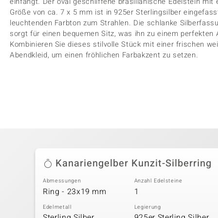
einfängt. Der oval geschliffene brasilianische Edelstein mi
Größe von ca. 7 x 5 mm ist in 925er Sterlingsilber eingefas
leuchtenden Farbton zum Strahlen. Die schlanke Silberfass
sorgt für einen bequemen Sitz, was ihn zu einem perfekten
Kombinieren Sie dieses stilvolle Stück mit einer frischen w
Abendkleid, um einen fröhlichen Farbakzent zu setzen.
Kanariengelber Kunzit-Silberring
Abmessungen
Anzahl Edelsteine
Ring - 23x19 mm
1
Edelmetall
Legierung
Sterling Silber
925er Sterling Silber