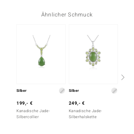
Ähnlicher Schmuck
Silber
Silber
Silber
199,- €
249,- €
79,- 
Kanadische Jade-
Kanadische Jade-
Grüner
Silbercollier
Silberhalskette
Silber