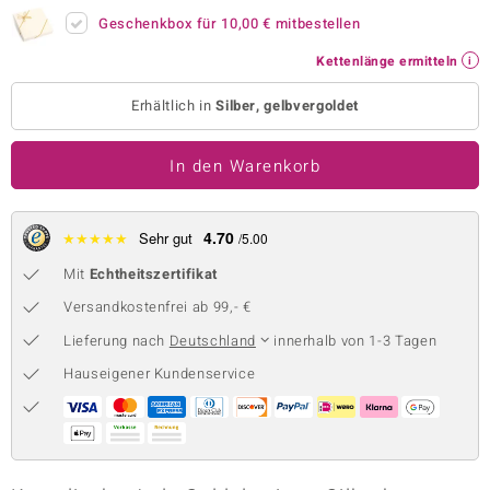
Geschenkbox für
10,00 €
mitbestellen
 JUWELO
Kettenlänge ermitteln
remonti
Erhältlich in
Silber, gelbvergoldet
uca
no Collection
In den Warenkorb
ENTS BY DE MELO
4.70
★
★
★
★
★
Sehr gut
/5.00
va
Mit
Echtheitszertifikat
otenier
Versandkostenfrei ab 99,- €
Lieferung nach
Deutschland
innerhalb von 1-3 Tagen
 1894 Collection
Hauseigener Kundenservice
ana