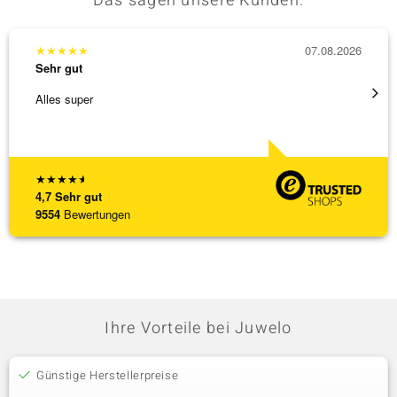
Das sagen unsere Kunden:
★
★
★
★
★
07.08.2026
★
★
★
Sehr gut
Sehr g
Alles super
Hatte 
Schmu
[ weite
★
★
★
★
★
4,7
Sehr gut
9554
Bewertungen
Ihre Vorteile bei Juwelo
Günstige Herstellerpreise