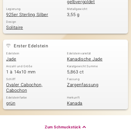
gelbvergoldet
Legierung
Metallgewicht
925er Sterling Silber
3,55 g
Design
Solitaire
Erster Edelstein
Edelstein
Edelsteinvarietät
Jade
Kanadische Jade
Anzahl und Größe
Karatgewicht Summe
1 à 14x10 mm
5,863 ct
Schliff
Fassung
Ovaler Cabochon,
Zargenfassung
Cabochon
Edelsteinfarbe
Herkunft
grün
Kanada
Zum Schmuckstück