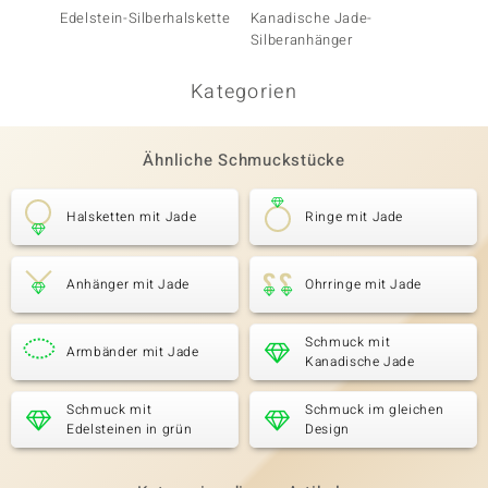
Edelstein-Silberhalskette
Kanadische Jade-
Kanadi
Silberanhänger
Silber
Kategorien
Ähnliche Schmuckstücke
Halsketten mit Jade
Ringe mit Jade
Anhänger mit Jade
Ohrringe mit Jade
Schmuck mit
Armbänder mit Jade
Kanadische Jade
Schmuck mit
Schmuck im gleichen
Edelsteinen in grün
Design