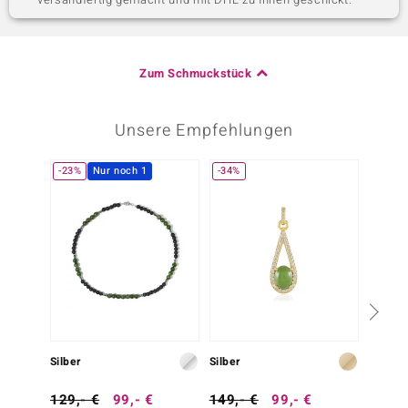
Zum Schmuckstück
Unsere Empfehlungen
-23%
Nur noch 1
-34%
Silber
Silber
Silber
129,- €
99,- €
149,- €
99,- €
69,- 