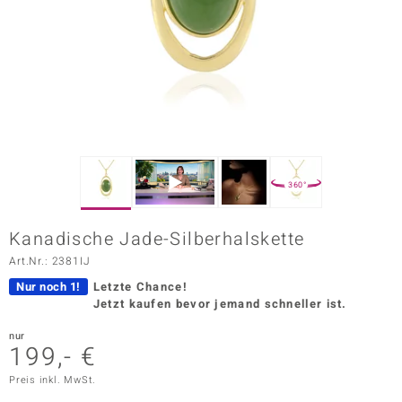
ors Edition
ana
Prince Designs
o
360°
Chic
Kanadische Jade-Silberhalskette
insell
Art.Nr.: 2381IJ
n Vogue
Nur noch 1!
Letzte Chance!
Jetzt kaufen bevor jemand schneller ist.
 Show
nur
199,- €
o Paraíso
Preis inkl. MwSt.
Classics