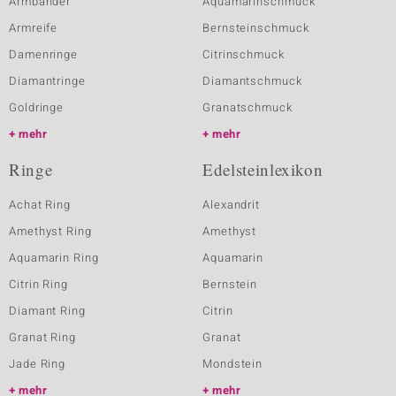
Armbänder
Aquamarinschmuck
Armreife
Bernsteinschmuck
Damenringe
Citrinschmuck
Diamantringe
Diamantschmuck
Goldringe
Granatschmuck
mehr
mehr
Ringe
Edelsteinlexikon
Achat Ring
Alexandrit
Amethyst Ring
Amethyst
Aquamarin Ring
Aquamarin
Citrin Ring
Bernstein
Diamant Ring
Citrin
Granat Ring
Granat
Jade Ring
Mondstein
mehr
mehr