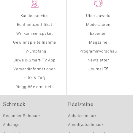
Kundenservice
Über Juwelo
Echtheitszertifikat
Moderatoren
Willkommenspaket
Experten
Gewinnspielteilnahme
Magazine
TV-Empfang
Programmvorschau
Juwelo-Smart-TV App
Newsletter
Versandinformationen
Journal
Hilfe & FAQ
Ringgröße ermitteln
Schmuck
Edelsteine
Gesamter Schmuck
Achatschmuck
Anhänger
Amethystschmuck