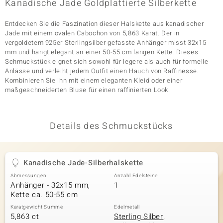
Kanadische Jade Goldplattierte Silberkette
Entdecken Sie die Faszination dieser Halskette aus kanadischer
Jade mit einem ovalen Cabochon von 5,863 Karat. Der in
& Classics
vergoldetem 925er Sterlingsilber gefasste Anhänger misst 32x15
mm und hängt elegant an einer 50-55 cm langen Kette. Dieses
Minerale
Schmuckstück eignet sich sowohl für legere als auch für formelle
Anlässe und verleiht jedem Outfit einen Hauch von Raffinesse.
Kombinieren Sie ihn mit einem eleganten Kleid oder einer
maßgeschneiderten Bluse für einen raffinierten Look.
Details des Schmuckstücks
Kanadische Jade-Silberhalskette
Abmessungen
Anzahl Edelsteine
Anhänger - 32x15 mm,
1
Kette ca. 50-55 cm
Karatgewicht Summe
Edelmetall
5,863 ct
Sterling Silber,