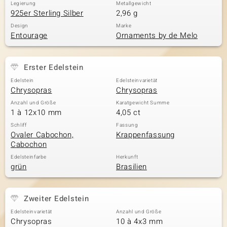
Legierung
Metallgewicht
925er Sterling Silber
2,96 g
Design
Marke
Entourage
Ornaments by de Melo
Erster Edelstein
Edelstein
Edelsteinvarietät
Chrysopras
Chrysopras
Anzahl und Größe
Karatgewicht Summe
1 à 12x10 mm
4,05 ct
Schliff
Fassung
Ovaler Cabochon,
Krappenfassung
Cabochon
Edelsteinfarbe
Herkunft
grün
Brasilien
Zweiter Edelstein
Edelsteinvarietät
Anzahl und Größe
Chrysopras
10 à 4x3 mm