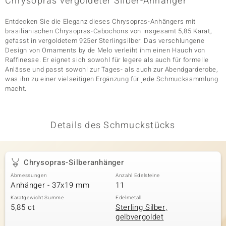
Chrysopras vergoldeter Silber-Anhänger
Entdecken Sie die Eleganz dieses Chrysopras-Anhängers mit
brasilianischen Chrysopras-Cabochons von insgesamt 5,85 Karat,
& Classics
gefasst in vergoldetem 925er Sterlingsilber. Das verschlungene
Design von Ornaments by de Melo verleiht ihm einen Hauch von
Minerale
Raffinesse. Er eignet sich sowohl für legere als auch für formelle
Anlässe und passt sowohl zur Tages- als auch zur Abendgarderobe,
was ihn zu einer vielseitigen Ergänzung für jede Schmucksammlung
macht.
Details des Schmuckstücks
Chrysopras-Silberanhänger
Abmessungen
Anzahl Edelsteine
Anhänger - 37x19 mm
11
Karatgewicht Summe
Edelmetall
5,85 ct
Sterling Silber,
gelbvergoldet