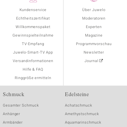
Kundenservice
Über Juwelo
Echtheitszertifikat
Moderatoren
Willkommenspaket
Experten
Gewinnspielteilnahme
Magazine
TV-Empfang
Programmvorschau
Juwelo-Smart-TV App
Newsletter
Versandinformationen
Journal
Hilfe & FAQ
Ringgröße ermitteln
Schmuck
Edelsteine
Gesamter Schmuck
Achatschmuck
Anhänger
Amethystschmuck
Armbänder
Aquamarinschmuck