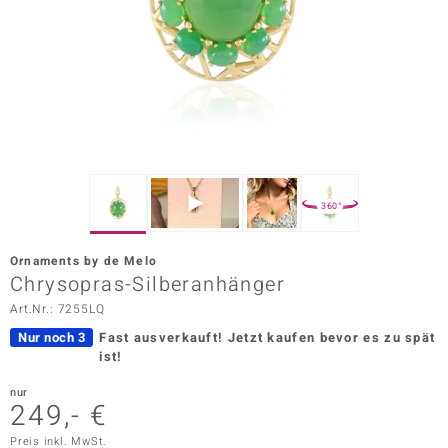
ors Edition
ana
Prince Designs
o
360°
Chic
Ornaments by de Melo
insell
Chrysopras-Silberanhänger
Art.Nr.: 7255LQ
n Vogue
Nur noch 3
Fast ausverkauft!
Jetzt kaufen bevor es zu spät
 Show
ist!
o Paraíso
nur
249,- €
Classics
Preis inkl. MwSt.