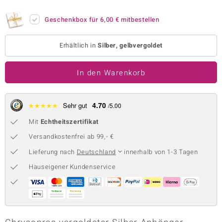
 JUWELO
Geschenkbox für
6,00 €
mitbestellen
remonti
Erhältlich in
Silber, gelbvergoldet
uca
In den Warenkorb
no Collection
ENTS BY DE MELO
4.70
★
★
★
★
★
Sehr gut
/5.00
va
Mit
Echtheitszertifikat
otenier
Versandkostenfrei ab 99,- €
Lieferung nach
Deutschland
innerhalb von 1-3 Tagen
 1894 Collection
Hauseigener Kundenservice
ana