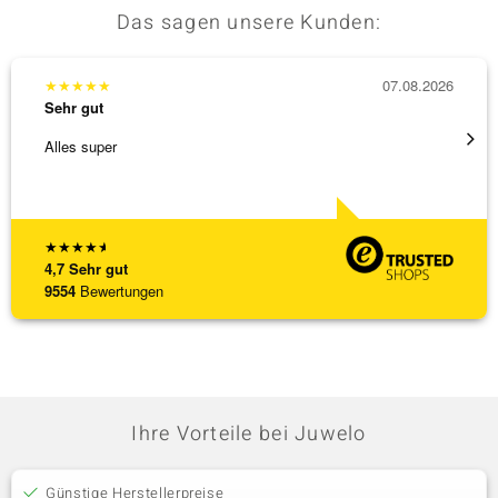
Das sagen unsere Kunden:
★
★
★
★
★
07.08.2026
★
★
★
Sehr gut
Sehr g
Alles super
Hatte 
Schmu
[ weite
★
★
★
★
★
4,7
Sehr gut
9554
Bewertungen
Ihre Vorteile bei Juwelo
Günstige Herstellerpreise