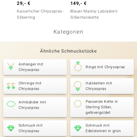
29,- €
149,- €
249,-
Kaiserlicher Chrysopras-
Blauer Maniry-Labradorit-
Chryso
Silberring
Silberhalskette
Kategorien
Ähnliche Schmuckstücke
Anhänger mit
Ringe mit Chrysopras
Chrysopras
Ohrringe mit
Halsketten mit
Chrysopras
Chrysopras
Passende Kette in
Armbänder mit
Sterling Silber,
Chrysopras
gelbvergoldet
Schmuck mit
Schmuck mit
Chrysopras
Edelsteinen in grün