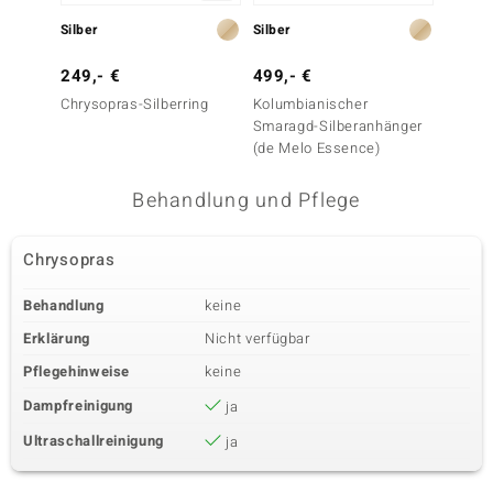
Silber
Silber
Silber
249,- €
499,- €
99,- 
Chrysopras-Silberring
Kolumbianischer
Malach
Smaragd-Silberanhänger
(Adela 
(de Melo Essence)
Behandlung und Pflege
Chrysopras
Behandlung
keine
Erklärung
Nicht verfügbar
Pflegehinweise
keine
Dampfreinigung
ja
Ultraschallreinigung
ja