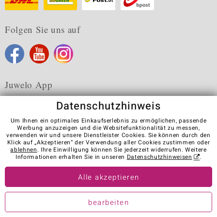
Folgen Sie uns auf
Juwelo App
Datenschutzhinweis
Um Ihnen ein optimales Einkaufserlebnis zu ermöglichen, passende
Werbung anzuzeigen und die Websitefunktionalität zu messen,
verwenden wir und unsere Dienstleister Cookies. Sie können durch den
Karriere
AGB
Datenschutz
Cookies
Impressum
Klick auf „Akzeptieren“ der Verwendung aller Cookies zustimmen oder
Kontakt
Vertrag widerrufen
ablehnen
. Ihre Einwilligung können Sie jederzeit widerrufen. Weitere
Informationen erhalten Sie in unseren
Datenschutzhinweisen
.
Visit our stores in other countries:
Alle akzeptieren
© Juwelo Deutschland GmbH (ein Tochterunternehmen der elumeo
bearbeiten
SE)