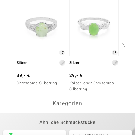
17
17
Silber
Silber
Silber
39,- €
29,- €
29,- 
Chrysopras-Silberring
Kaiserlicher Chrysopras-
Kaiser
Silberring
Silberr
Kategorien
Ähnliche Schmuckstücke