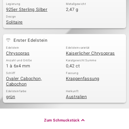
Legierung
Metallgewicht
925er Sterling Silber
2,47 g
Design
Solitaire
Erster Edelstein
Edelstein
Edelsteinvarietät
Chrysopras
Kaiserlicher Chrysopras
Anzahl und Größe
Karatgewicht Summe
1 à 6x4 mm
0,42 ct
Schliff
Fassung
Ovaler Cabochon,
Krappenfassung
Cabochon
Edelsteinfarbe
Herkunft
grün
Australien
Zum Schmuckstück