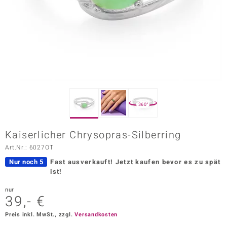
ors Edition
ana
Prince Designs
o
360°
Chic
Kaiserlicher Chrysopras-Silberring
insell
Art.Nr.: 6027OT
n Vogue
Nur noch 5
Fast ausverkauft!
Jetzt kaufen bevor es zu spät
ist!
 Show
nur
39,- €
o Paraíso
Preis inkl. MwSt., zzgl.
Versandkosten
Classics