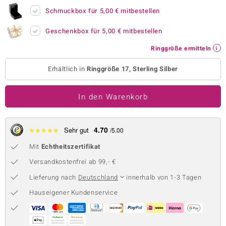
Schmuckbox für
5,00 €
mitbestellen
 JUWELO
Geschenkbox für
5,00 €
mitbestellen
remonti
Ringgröße ermitteln
uca
Erhältlich in
Ringgröße 17, Sterling Silber
no Collection
ENTS BY DE MELO
In den Warenkorb
va
4.70
★
★
★
★
★
Sehr gut
/5.00
otenier
Mit
Echtheitszertifikat
 1894 Collection
Versandkostenfrei ab 99,- €
Lieferung nach
Deutschland
innerhalb von 1-3 Tagen
Hauseigener Kundenservice
ana