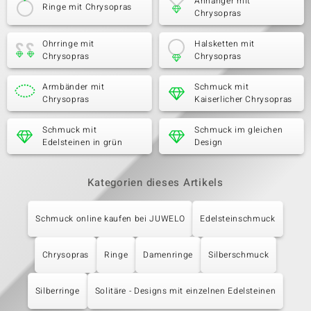
Anhänger mit
Ringe mit Chrysopras
Chrysopras
Ohrringe mit
Halsketten mit
Chrysopras
Chrysopras
Armbänder mit
Schmuck mit
Chrysopras
Kaiserlicher Chrysopras
Schmuck mit
Schmuck im gleichen
Edelsteinen in grün
Design
Kategorien dieses Artikels
Schmuck online kaufen bei JUWELO
Edelsteinschmuck
Chrysopras
Ringe
Damenringe
Silberschmuck
Silberringe
Solitäre - Designs mit einzelnen Edelsteinen