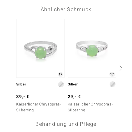
Ähnlicher Schmuck
17
17
Silber
Silber
Silber
39,- €
29,- €
39,- 
Kaiserlicher Chrysopras-
Kaiserlicher Chrysopras-
Kaiser
Silberring
Silberring
Silberr
Behandlung und Pflege