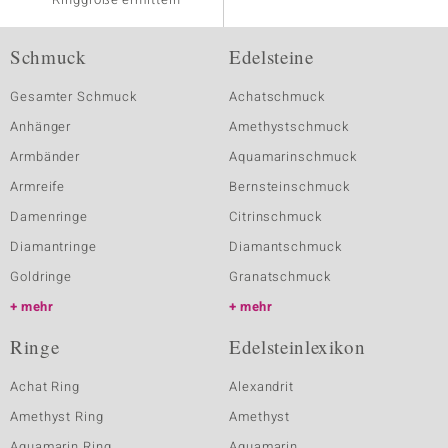
Schmuck
Edelsteine
Gesamter Schmuck
Achatschmuck
Anhänger
Amethystschmuck
Armbänder
Aquamarinschmuck
Armreife
Bernsteinschmuck
Damenringe
Citrinschmuck
Diamantringe
Diamantschmuck
Goldringe
Granatschmuck
mehr
mehr
Ringe
Edelsteinlexikon
Achat Ring
Alexandrit
Amethyst Ring
Amethyst
Aquamarin Ring
Aquamarin