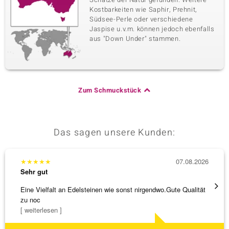
Kostbarkeiten wie Saphir, Prehnit,
Südsee-Perle oder verschiedene
Jaspise u.v.m. können jedoch ebenfalls
aus "Down Under" stammen.
Zum Schmuckstück
Das sagen unsere Kunden:
★
★
★
★
★
07.08.2026
★
★
★
Sehr gut
Sehr g
Eine Vielfalt an Edelsteinen wie sonst nirgendwo.Gute Qualität
Hatte 
zu noc
Schmu
[ weiterlesen ]
[ weite