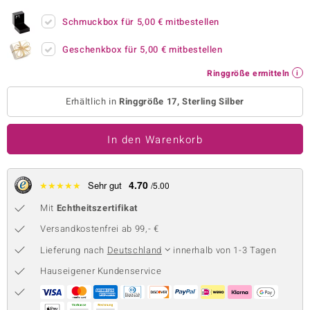
 JUWELO
Schmuckbox für
5,00 €
mitbestellen
remonti
Geschenkbox für
5,00 €
mitbestellen
Ringgröße ermitteln
uca
Erhältlich in
Ringgröße 17, Sterling Silber
no Collection
ENTS BY DE MELO
In den Warenkorb
va
4.70
★
★
★
★
★
Sehr gut
/5.00
otenier
Mit
Echtheitszertifikat
 1894 Collection
Versandkostenfrei ab 99,- €
Lieferung nach
Deutschland
innerhalb von 1-3 Tagen
Hauseigener Kundenservice
ana