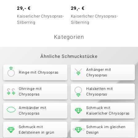
29,- €
29,- €
39,- 
Kaiserlicher Chrysopras-
Kaiserlicher Chrysopras-
Kaiser
Silberring
Silberring
Silberr
Kategorien
Ähnliche Schmuckstücke
Anhänger mit
Ringe mit Chrysopras
Chrysopras
Ohrringe mit
Halsketten mit
Chrysopras
Chrysopras
Armbänder mit
Schmuck mit
Chrysopras
Kaiserlicher Chrysopras
Schmuck mit
Schmuck im gleichen
Edelsteinen in grün
Design