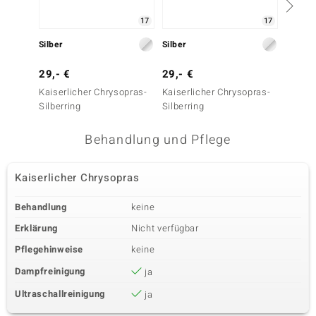
17
17
Silber
Silber
Silber
29,- €
29,- €
29,- 
Kaiserlicher Chrysopras-
Kaiserlicher Chrysopras-
Kaiser
Silberring
Silberring
Silberr
Behandlung und Pflege
Kaiserlicher Chrysopras
Behandlung
keine
Erklärung
Nicht verfügbar
Pflegehinweise
keine
Dampfreinigung
ja
Ultraschallreinigung
ja