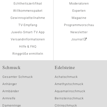
Echtheitszertifikat
Moderatoren
Willkommenspaket
Experten
Gewinnspielteilnahme
Magazine
TV-Empfang
Programmvorschau
Juwelo-Smart-TV App
Newsletter
Versandinformationen
Journal
Hilfe & FAQ
Ringgröße ermitteln
Schmuck
Edelsteine
Gesamter Schmuck
Achatschmuck
Anhänger
Amethystschmuck
Armbänder
Aquamarinschmuck
Armreife
Bernsteinschmuck
Damenringe
Citrinschmuck