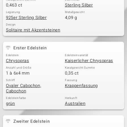
0,463 ct
Sterling Silber
Legierung
Metallgewicht
925er Sterling Silber
4,09 g
Design
Solitaire mit Akzentsteinen
Erster Edelstein
Edelstein
Edelsteinvarietät
Chrysopras
Kaiserlicher Chrysopras
Anzahl und Größe
Karatgewicht Summe
1 à 6x4 mm
0,35 ct
Schliff
Fassung
Ovaler Cabochon,
Krappenfassung
Cabochon
Edelsteinfarbe
Herkunft
grün
Australien
Zweiter Edelstein