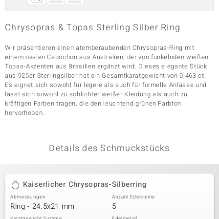
Chrysopras & Topas Sterling Silber Ring
& Classics
Wir präsentieren einen atemberaubenden Chrysopras-Ring mit
Minerale
einem ovalen Cabochon aus Australien, der von funkelnden weißen
Topas-Akzenten aus Brasilien ergänzt wird. Dieses elegante Stück
aus 925er Sterlingsilber hat ein Gesamtkaratgewicht von 0,463 ct.
Es eignet sich sowohl für legere als auch für formelle Anlässe und
lässt sich sowohl zu schlichter weißer Kleidung als auch zu
kräftigen Farben tragen, die den leuchtend grünen Farbton
hervorheben.
Details des Schmuckstücks
Kaiserlicher Chrysopras-Silberring
Abmessungen
Anzahl Edelsteine
Ring - 24.5x21 mm
5
Karatgewicht Summe
Edelmetall