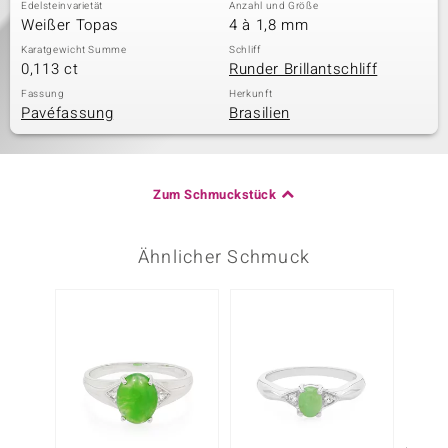
Edelsteinvarietät
Anzahl und Größe
Weißer Topas
4 à 1,8 mm
Karatgewicht Summe
Schliff
0,113 ct
Runder Brillantschliff
Fassung
Herkunft
Pavéfassung
Brasilien
Zum Schmuckstück
Ähnlicher Schmuck