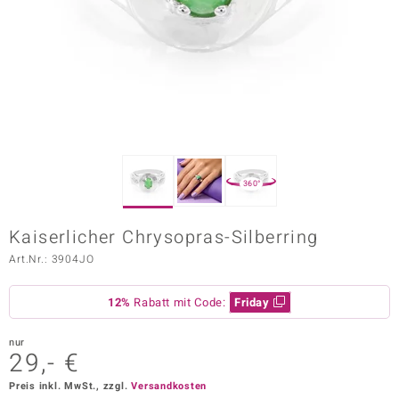
ors Edition
ana
Prince Designs
o
360°
Chic
Kaiserlicher Chrysopras-Silberring
insell
Art.Nr.: 3904JO
n Vogue
12%
Rabatt mit Code:
Friday
 Show
nur
o Paraíso
29,- €
Classics
Preis inkl. MwSt., zzgl.
Versandkosten