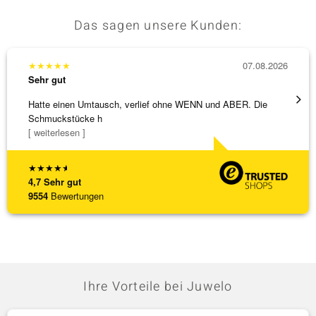
Das sagen unsere Kunden:
★
★
★
★
★
07.08.2026
★
★
★
Sehr gut
Sehr g
Hatte einen Umtausch, verlief ohne WENN und ABER. Die
Wunder
Schmuckstücke h
Steg is
[ weiterlesen ]
[ weite
★
★
★
★
★
4,7
Sehr gut
9554
Bewertungen
Ihre Vorteile bei Juwelo