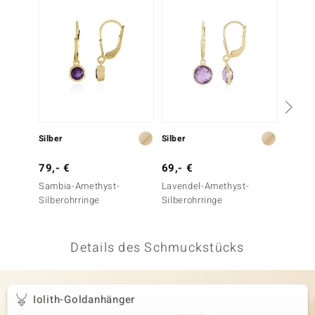
 JUWELO
remonti
uca
no Collection
ENTS BY DE MELO
Silber
Silber
Silber
va
79,- €
69,- €
99,- 
Sambia-Amethyst-
Lavendel-Amethyst-
Amethy
otenier
Silberohrringe
Silberohrringe
 1894 Collection
Details des Schmuckstücks
ana
Iolith-Goldanhänger