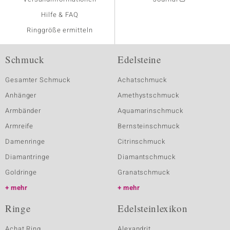
Hilfe & FAQ
Ringgröße ermitteln
Schmuck
Edelsteine
Gesamter Schmuck
Achatschmuck
Anhänger
Amethystschmuck
Armbänder
Aquamarinschmuck
Armreife
Bernsteinschmuck
Damenringe
Citrinschmuck
Diamantringe
Diamantschmuck
Goldringe
Granatschmuck
mehr
mehr
Ringe
Edelsteinlexikon
Achat Ring
Alexandrit