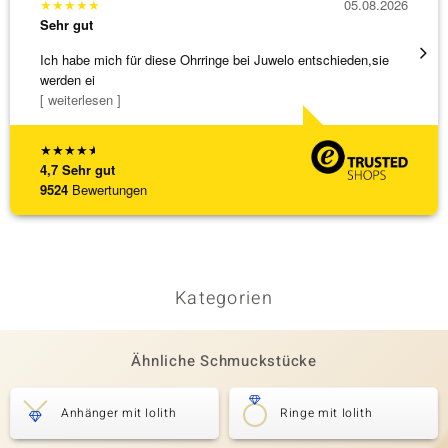
★
★
★
★
★
05.08.2026
★
★
★
Sehr gut
Sehr g
Ich habe mich für diese Ohrringe bei Juwelo entschieden,sie
Schnel
werden ei
[ weiterlesen ]
★
★
★
★
★
4,7
Sehr gut
9524
Bewertungen
Kategorien
Ähnliche Schmuckstücke
Anhänger mit Iolith
Ringe mit Iolith