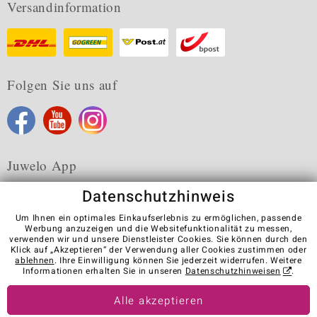
Versandinformation
Folgen Sie uns auf
Juwelo App
Datenschutzhinweis
Um Ihnen ein optimales Einkaufserlebnis zu ermöglichen, passende
Werbung anzuzeigen und die Websitefunktionalität zu messen,
verwenden wir und unsere Dienstleister Cookies. Sie können durch den
Karriere
AGB
Datenschutz
Cookies
Impressum
Klick auf „Akzeptieren“ der Verwendung aller Cookies zustimmen oder
Kontakt
Vertrag widerrufen
ablehnen
. Ihre Einwilligung können Sie jederzeit widerrufen. Weitere
Informationen erhalten Sie in unseren
Datenschutzhinweisen
.
Visit our stores in other countries:
Alle akzeptieren