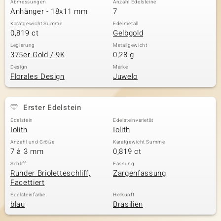
Abmessungen
Anzahl Edelsteine
Anhänger - 18x11 mm
7
Karatgewicht Summe
Edelmetall
0,819 ct
Gelbgold
& Classics
Legierung
Metallgewicht
375er Gold / 9K
0,28 g
Minerale
Design
Marke
Florales Design
Juwelo
Erster Edelstein
Edelstein
Edelsteinvarietät
Iolith
Iolith
Anzahl und Größe
Karatgewicht Summe
7 à 3 mm
0,819 ct
Schliff
Fassung
Runder Brioletteschliff,
Zargenfassung
Facettiert
Edelsteinfarbe
Herkunft
blau
Brasilien