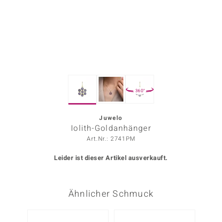
ors Edition
ana
Prince Designs
360°
o
Chic
Juwelo
Iolith-Goldanhänger
insell
Art.Nr.: 2741PM
n Vogue
Leider ist dieser Artikel ausverkauft.
 Show
Ähnlicher Schmuck
o Paraíso
Classics