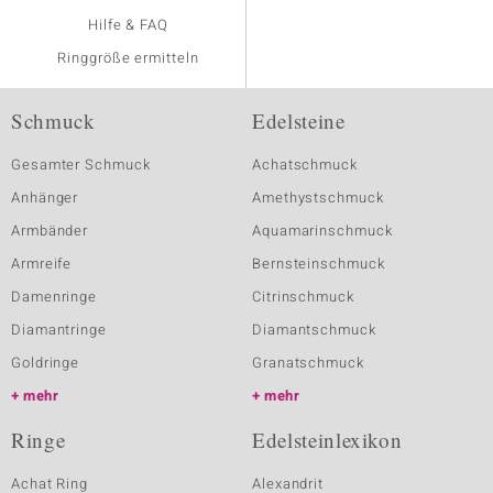
Hilfe & FAQ
Ringgröße ermitteln
Schmuck
Edelsteine
Gesamter Schmuck
Achatschmuck
Anhänger
Amethystschmuck
Armbänder
Aquamarinschmuck
Armreife
Bernsteinschmuck
Damenringe
Citrinschmuck
Diamantringe
Diamantschmuck
Goldringe
Granatschmuck
mehr
mehr
Ringe
Edelsteinlexikon
Achat Ring
Alexandrit