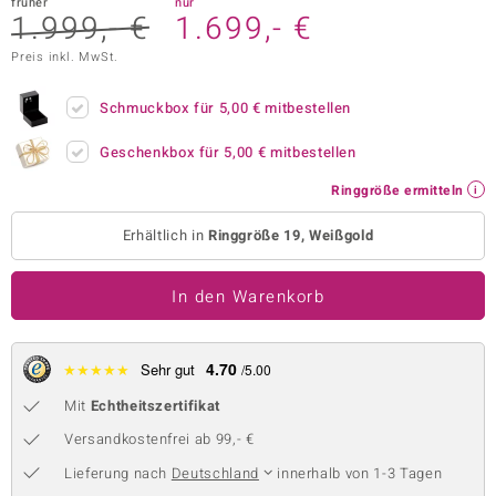
früher
nur
1.999,- €
1.699,- €
 JUWELO
Preis inkl. MwSt.
remonti
Schmuckbox für
5,00 €
mitbestellen
uca
Geschenkbox für
5,00 €
mitbestellen
no Collection
Ringgröße ermitteln
ENTS BY DE MELO
Erhältlich in
Ringgröße 19, Weißgold
va
In den Warenkorb
otenier
 1894 Collection
4.70
★
★
★
★
★
Sehr gut
/5.00
Mit
Echtheitszertifikat
ana
Versandkostenfrei ab 99,- €
Lieferung nach
Deutschland
innerhalb von 1-3 Tagen