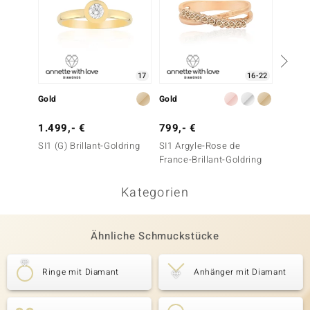
17
16-22
Gold
Gold
Gold
1.499,- €
799,- €
1.999
SI1 (G) Brillant-Goldring
SI1 Argyle-Rose de
SI1 Ar
France-Brillant-Goldring
France-
Kategorien
Ähnliche Schmuckstücke
Ringe mit Diamant
Anhänger mit Diamant