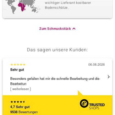
wichtiger Lieferant kostbarer
Bodenschätze.
Zum Schmuckstück
Das sagen unsere Kunden:
★
★
★
★
★
06.08.2026
★
★
★
Sehr gut
Sehr g
Besonders gefallen hat mir die schnelle Bearbeitung und die
Bin ja
Bearbeitun
[ weiterlesen ]
★
★
★
★
★
4,7
Sehr gut
9538
Bewertungen