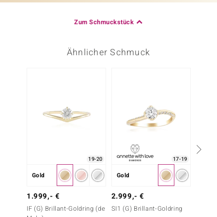
Zum Schmuckstück
Ähnlicher Schmuck
Nur n
19-20
17-19
Gold
Gold
Gold
2.999
1.999,- €
2.999,- €
SI1 (G
IF (G) Brillant-Goldring (de
SI1 (G) Brillant-Goldring