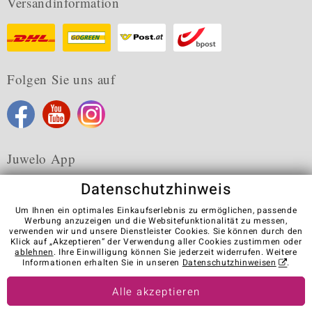
Versandinformation
Folgen Sie uns auf
Juwelo App
Datenschutzhinweis
Um Ihnen ein optimales Einkaufserlebnis zu ermöglichen, passende
Werbung anzuzeigen und die Websitefunktionalität zu messen,
verwenden wir und unsere Dienstleister Cookies. Sie können durch den
Karriere
AGB
Datenschutz
Cookies
Impressum
Klick auf „Akzeptieren“ der Verwendung aller Cookies zustimmen oder
Kontakt
Vertrag widerrufen
ablehnen
. Ihre Einwilligung können Sie jederzeit widerrufen. Weitere
Informationen erhalten Sie in unseren
Datenschutzhinweisen
.
Visit our stores in other countries:
Alle akzeptieren