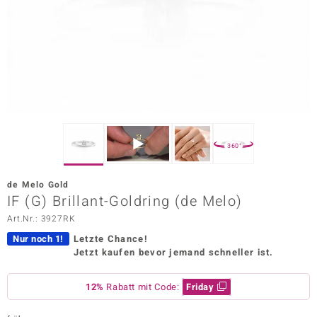
ors Edition
ana
Prince Designs
o
360°
Chic
de Melo Gold
insell
IF (G) Brillant-Goldring (de Melo)
Art.Nr.: 3927RK
n Vogue
Nur noch 1!
Letzte Chance!
 Show
Jetzt kaufen bevor jemand schneller ist.
o Paraíso
12%
Rabatt mit Code:
Friday
Classics