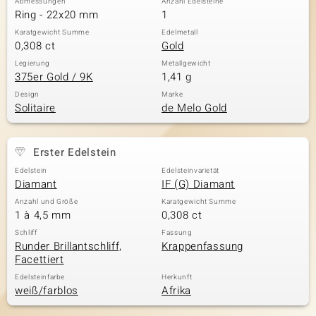
Abmessungen
Anzahl Edelsteine
Ring - 22x20 mm
1
Karatgewicht Summe
Edelmetall
0,308 ct
Gold
Legierung
Metallgewicht
375er Gold / 9K
1,41 g
Design
Marke
Solitaire
de Melo Gold
Erster Edelstein
Edelstein
Edelsteinvarietät
Diamant
IF (G) Diamant
Anzahl und Größe
Karatgewicht Summe
1 à 4,5 mm
0,308 ct
Schliff
Fassung
Runder Brillantschliff,
Krappenfassung
Facettiert
Edelsteinfarbe
Herkunft
weiß/farblos
Afrika