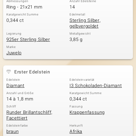
Abmessungen
Anzahl Edelsteine
Ring - 21x21 mm
14
Karatgewicht Summe
Edelmetall
0,344 ct
Sterling Silber,
& Classics
gelbvergoldet
Minerale
Legierung
Metallgewicht
925er Sterling Silber
3,85 g
Marke
Juwelo
Erster Edelstein
Edelstein
Edelsteinvarietät
Diamant
I3 Schokoladen-Diamant
Anzahl und Größe
Karatgewicht Summe
14 à 1,8 mm
0,344 ct
Schliff
Fassung
Runder Brillantschliff,
Krappenfassung
Facettiert
Edelsteinfarbe
Herkunft
braun
Afrika