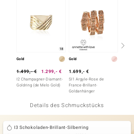
 JUWELO
remonti
uca
no Collection
18
ENTS BY DE MELO
Gold
Gold
Gold
va
1.499,- €
1.299,- €
1.699,- €
1.499
I2 Champagner-Diamant-
SI1 Argyle-Rose de
I2 Cha
otenier
Goldring (de Melo Gold)
France-Brillant-
Goldri
Goldanhänger
 1894 Collection
Details des Schmuckstücks
ana
I3 Schokoladen-Brillant-Silberring