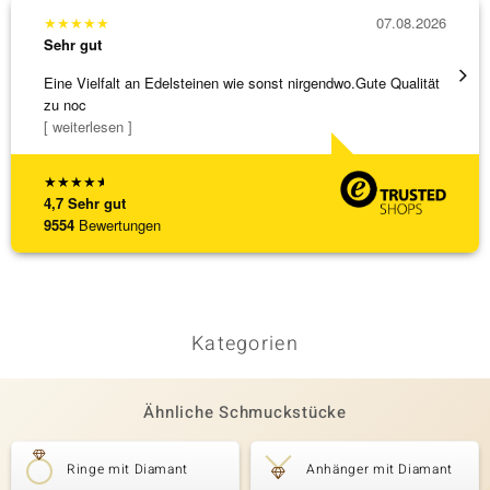
★
★
★
★
★
07.08.2026
★
★
★
Sehr gut
Sehr g
Eine Vielfalt an Edelsteinen wie sonst nirgendwo.Gute Qualität
Alles 
zu noc
[ weiterlesen ]
★
★
★
★
★
4,7
Sehr gut
9554
Bewertungen
Kategorien
Ähnliche Schmuckstücke
Ringe mit Diamant
Anhänger mit Diamant