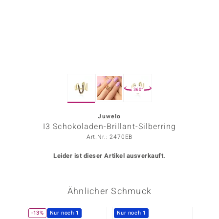
ors Edition
ana
Prince Designs
360°
o
Chic
Juwelo
I3 Schokoladen-Brillant-Silberring
insell
Art.Nr.: 2470EB
n Vogue
Leider ist dieser Artikel ausverkauft.
 Show
Ähnlicher Schmuck
o Paraíso
Classics
-13%
Nur noch 1
Nur noch 1
-13%