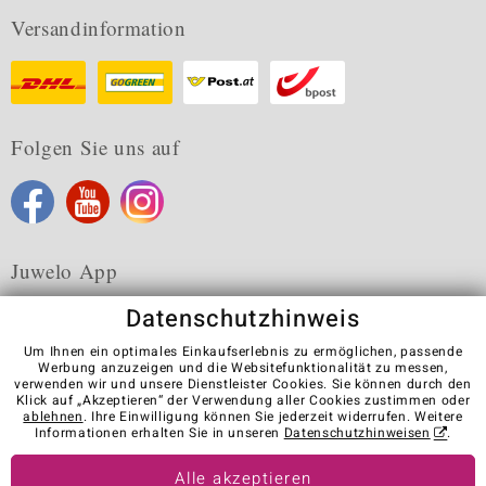
Versandinformation
Folgen Sie uns auf
Juwelo App
Datenschutzhinweis
Um Ihnen ein optimales Einkaufserlebnis zu ermöglichen, passende
Werbung anzuzeigen und die Websitefunktionalität zu messen,
verwenden wir und unsere Dienstleister Cookies. Sie können durch den
Karriere
AGB
Datenschutz
Cookies
Impressum
Klick auf „Akzeptieren“ der Verwendung aller Cookies zustimmen oder
Kontakt
Vertrag widerrufen
ablehnen
. Ihre Einwilligung können Sie jederzeit widerrufen. Weitere
Informationen erhalten Sie in unseren
Datenschutzhinweisen
.
Visit our stores in other countries:
Alle akzeptieren