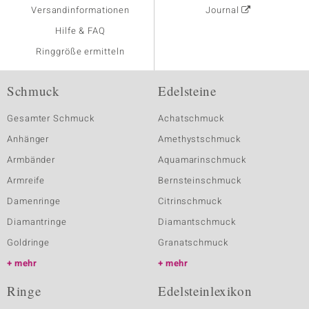
Versandinformationen
Journal
Hilfe & FAQ
Ringgröße ermitteln
Schmuck
Edelsteine
Gesamter Schmuck
Achatschmuck
Anhänger
Amethystschmuck
Armbänder
Aquamarinschmuck
Armreife
Bernsteinschmuck
Damenringe
Citrinschmuck
Diamantringe
Diamantschmuck
Goldringe
Granatschmuck
mehr
mehr
Ringe
Edelsteinlexikon