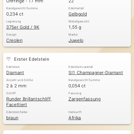
Ohrringe - 17 mm
22
Karatgewicht Summe
Edelmetall
0,234 ct
Gelbgold
& Classics
Legierung
Metallgewicht
375er Gold / 9K
1,55 g
Minerale
Design
Marke
Creolen
Juwelo
Erster Edelstein
Edelstein
Edelsteinvarietät
Diamant
SI1 Champagner-Diamant
Anzahl und Größe
Karatgewicht Summe
2 à 2 mm
0,054 ct
Schliff
Fassung
Runder Brillantschliff,
Zargenfassung
Facettiert
Edelsteinfarbe
Herkunft
braun
Afrika