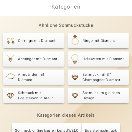
Kategorien
Ähnliche Schmuckstücke
Ohrringe mit Diamant
Ringe mit Diamant
Anhänger mit Diamant
Halsketten mit Diamant
Armbänder mit
Schmuck mit SI1
Diamant
Champagner-Diamant
Schmuck mit
Schmuck im gleichen
Edelsteinen in braun
Design
Kategorien dieses Artikels
Schmuck online kaufen bei JUWELO
Edelsteinschmuck