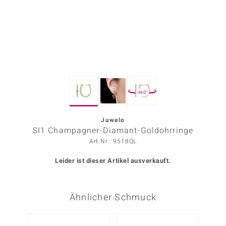
ors Edition
ana
Prince Designs
360°
o
Chic
Juwelo
SI1 Champagner-Diamant-Goldohrringe
insell
Art.Nr.: 9518QL
n Vogue
Leider ist dieser Artikel ausverkauft.
 Show
Ähnlicher Schmuck
o Paraíso
Classics