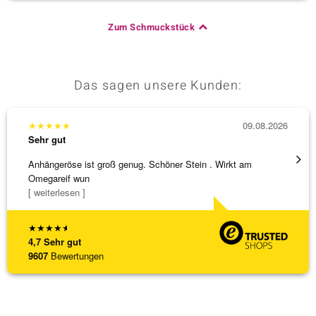
Zum Schmuckstück
Das sagen unsere Kunden:
★
★
★
★
★
09.08.2026
★
★
★
Sehr gut
Sehr g
Anhängeröse ist groß genug. Schöner Stein . Wirkt am
Schöne
Omegareif wun
weiter
[ weiterlesen ]
★
★
★
★
★
4,7
Sehr gut
9607
Bewertungen