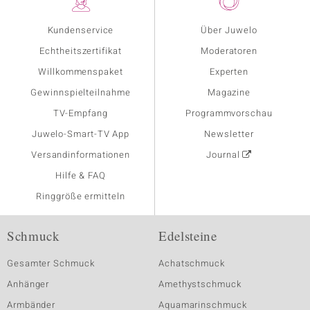
Kundenservice
Über Juwelo
Echtheitszertifikat
Moderatoren
Willkommenspaket
Experten
Gewinnspielteilnahme
Magazine
TV-Empfang
Programmvorschau
Juwelo-Smart-TV App
Newsletter
Versandinformationen
Journal
Hilfe & FAQ
Ringgröße ermitteln
Schmuck
Edelsteine
Gesamter Schmuck
Achatschmuck
Anhänger
Amethystschmuck
Armbänder
Aquamarinschmuck