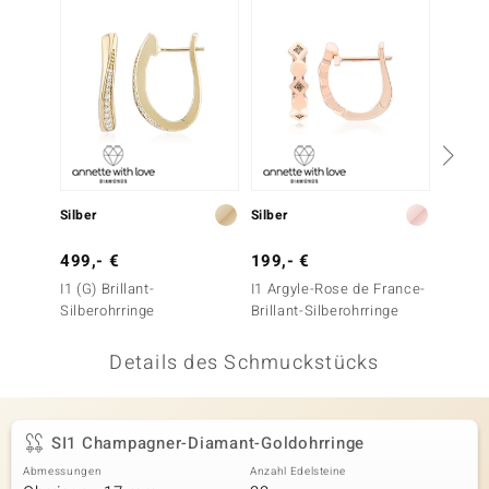
 JUWELO
remonti
uca
no Collection
ENTS BY DE MELO
Silber
Silber
Silber
va
499,- €
199,- €
149,-
I1 (G) Brillant-
I1 Argyle-Rose de France-
Zirkon-
otenier
Silberohrringe
Brillant-Silberohrringe
 1894 Collection
Details des Schmuckstücks
ana
SI1 Champagner-Diamant-Goldohrringe
Abmessungen
Anzahl Edelsteine