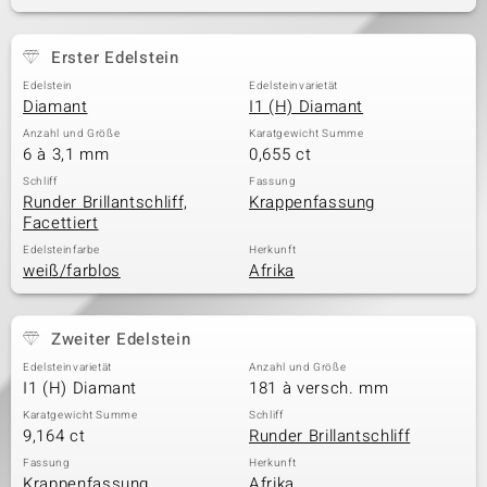
Erster Edelstein
& Classics
Edelstein
Edelsteinvarietät
Diamant
I1 (H) Diamant
Minerale
Anzahl und Größe
Karatgewicht Summe
6 à 3,1 mm
0,655 ct
Schliff
Fassung
Runder Brillantschliff,
Krappenfassung
Facettiert
Edelsteinfarbe
Herkunft
weiß/farblos
Afrika
Zweiter Edelstein
Edelsteinvarietät
Anzahl und Größe
I1 (H) Diamant
181 à versch. mm
Karatgewicht Summe
Schliff
9,164 ct
Runder Brillantschliff
Fassung
Herkunft
Krappenfassung
Afrika