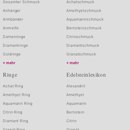
Gesamter Schmuck
Achatschmuck
Anhänger
Amethystschmuck
Armbänder
Aquamarinschmuck
Armreife
Bernsteinschmuck
Damenringe
Citrinschmuck
Diamantringe
Diamantschmuck
Goldringe
Granatschmuck
mehr
mehr
Ringe
Edelsteinlexikon
Achat Ring
Alexandrit
Amethyst Ring
Amethyst
Aquamarin Ring
Aquamarin
Citrin Ring
Bernstein
Diamant Ring
Citrin
Granat Ring
Granat