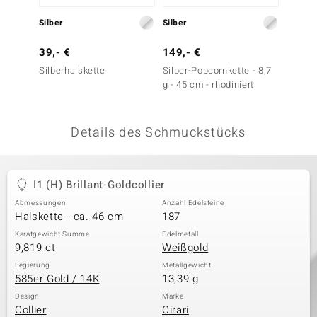
 JUWELO
Silber
Silber
Silber
remonti
39,- €
149,- €
69,- 
Silberhalskette
Silber-Popcornkette - 8,7
Silber
uca
g - 45 cm - rhodiniert
no Collection
Details des Schmuckstücks
ENTS BY DE MELO
va
I1 (H) Brillant-Goldcollier
otenier
Abmessungen
Anzahl Edelsteine
Halskette - ca. 46 cm
187
 1894 Collection
Karatgewicht Summe
Edelmetall
9,819 ct
Weißgold
Legierung
Metallgewicht
585er Gold / 14K
13,39 g
ana
Design
Marke
Collier
Cirari