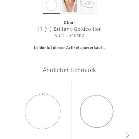
ors Edition
ana
Cirari
I1 (H) Brillant-Goldcollier
Art.Nr.: 3106RZ
Prince Designs
Leider ist dieser Artikel ausverkauft.
o
Ähnlicher Schmuck
Chic
insell
n Vogue
 Show
o Paraíso
Classics