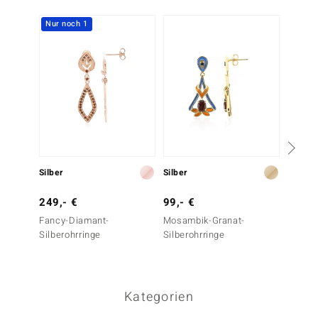
Nur noch 1
-20%
Silber
Silber
Silber
249,- €
99,- €
99,- 
Fancy-Diamant-
Mosambik-Granat-
Mehrfa
Silberohrringe
Silberohrringe
Silbero
Kategorien