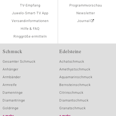
TV-Empfang
Programmvorschau
Juwelo-Smart-TV App
Newsletter
Versandinformationen
Journal
Hilfe & FAQ
Ringgröße ermitteln
Schmuck
Edelsteine
Gesamter Schmuck
Achatschmuck
Anhänger
Amethystschmuck
Armbänder
Aquamarinschmuck
Armreife
Bernsteinschmuck
Damenringe
Citrinschmuck
Diamantringe
Diamantschmuck
Goldringe
Granatschmuck
mehr
mehr