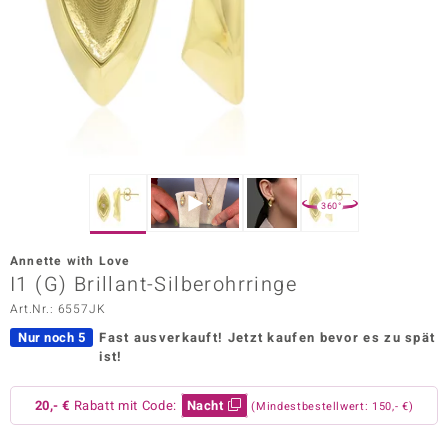
ors Edition
ana
Prince Designs
o
360°
Chic
Annette with Love
insell
I1 (G) Brillant-Silberohrringe
Art.Nr.: 6557JK
n Vogue
Nur noch 5
Fast ausverkauft!
Jetzt kaufen bevor es zu spät
 Show
ist!
o Paraíso
20,- €
Rabatt mit Code:
Nacht
(Mindestbestellwert: 150,- €)
Classics