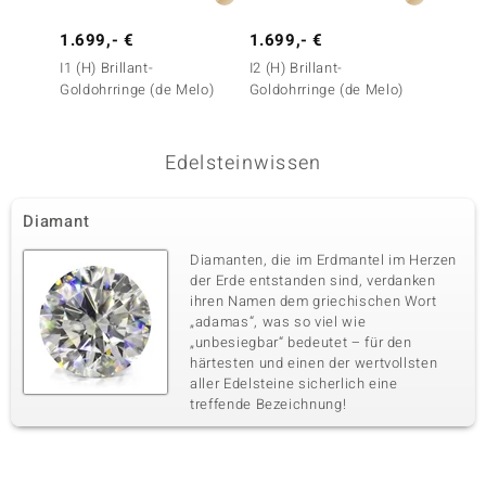
1.699,- €
1.699,- €
899,-
I1 (H) Brillant-
I2 (H) Brillant-
I1 (H)
Goldohrringe (de Melo)
Goldohrringe (de Melo)
Goldoh
Gold)
Edelsteinwissen
Diamant
Diamanten, die im Erdmantel im Herzen
der Erde entstanden sind, verdanken
ihren Namen dem griechischen Wort
„adamas“, was so viel wie
„unbesiegbar“ bedeutet – für den
härtesten und einen der wertvollsten
aller Edelsteine sicherlich eine
treffende Bezeichnung!