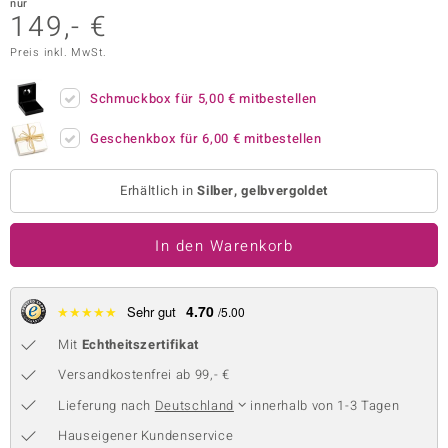
nur
149,- €
 JUWELO
Preis inkl. MwSt.
remonti
Schmuckbox für
5,00 €
mitbestellen
uca
Geschenkbox für
6,00 €
mitbestellen
no Collection
ENTS BY DE MELO
Erhältlich in
Silber, gelbvergoldet
va
In den Warenkorb
otenier
4.70
★
★
★
★
★
Sehr gut
/5.00
 1894 Collection
Mit
Echtheitszertifikat
Versandkostenfrei ab 99,- €
ana
Lieferung nach
Deutschland
innerhalb von 1-3 Tagen
Hauseigener Kundenservice