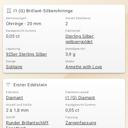
I1 (G) Brillant-Silberohrringe
Abmessungen
Anzahl Edelsteine
Ohrringe - 20 mm
2
Karatgewicht Summe
Edelmetall
0,05 ct
Sterling Silber,
gelbvergoldet
Legierung
Metallgewicht
925er Sterling Silber
3,9 g
Design
Marke
Solitaire
Annette with Love
Erster Edelstein
Edelstein
Edelsteinvarietät
Diamant
I1 (G) Diamant
Anzahl und Größe
Karatgewicht Summe
2 à 1,8 mm
0,05 ct
Schliff
Fassung
Runder Brillantschliff,
Zargenfassung